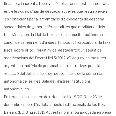
financera inherent a l’aprovació dels pressuposts esmentats,
entre les quals s’han de destacar aquelles que restringeixen
les condicions per a la tramitació d’expedients de despesa
susceptibles de generar dèficit i altres que modifiquen lleis
tributàries com la Llei de taxes de la comunitat autònoma, el
cànon de sanejament d’aigües, l’impost d’hidrocarburs i la taxa
fiscal sobre el joc. Per últim, cal destacar tot un seguit de
modificacions del Decret llei 5/2012, d’1 de juny, de mesures
urgents en matèria de personal i administratives per a la
reducció del dèficit públic del sector públic de la comunitat
autònoma de les Illes Balears i d’altres institucions
autonòmiques.
En tercer lloc, ens hem de referir a la Llei 9/2013, de 23 de
desembre, sobre l’ús dels símbols institucionals de les Illes
Balears (BOIB núm. 181). Aquesta norma fou aprovada en plena