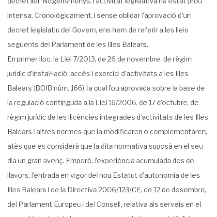
decret llei. Nogensmenys, l’activitat legislativa ha estat prou
intensa. Cronològicament, i sense oblidar l’aprovació d’un
decret legislatiu del Govern, ens hem de referir a les lleis
següents del Parlament de les Illes Balears.
En primer lloc, la Llei 7/2013, de 26 de novembre, de règim
jurídic d’instal•lació, accés i exercici d’activitats a les Illes
Balears (BOIB núm. 166), la qual fou aprovada sobre la base de
la regulació continguda a la Llei 16/2006, de 17 d’octubre, de
règim jurídic de les llicències integrades d’activitats de les Illes
Balears i altres normes que la modificaren o complementaren,
atès que es considerà que la dita normativa suposà en el seu
dia un gran avenç. Emperò, l’experiència acumulada des de
llavors, l’entrada en vigor del nou Estatut d’autonomia de les
Illes Balears i de la Directiva 2006/123/CE, de 12 de desembre,
del Parlament Europeu i del Consell, relativa als serveis en el