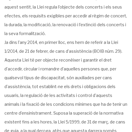
aquest sentit, la Llei regula l’objecte dels concerts i els seus
efectes, els requisits exigibles per accedir al règim de concert,
la durada, la modificació, la renovació i l’extinció dels concerts i
la seva formalització.
Ja dins l’any 2014, en primer lloc, ens hem de referir a la Llei
1/2014, de 21 de febrer, de cans d’assistència (BOIB núm. 29).
Aquesta Llei té per objecte reconèixer i garantir el dret
d’accedir, circular i romandre d’aquelles persones que, per
qualsevol tipus de discapacitat, són auxiliades per cans
d’assistència, tot establint-ne els drets i obligacions dels
usuaris, la regulació de les activitats i control d’aquests
animals i la fixació de les condicions mínimes que ha de tenir un
centre d’ensinistrament. Suposa la superació de la normativa
existent fins a les hores, la Llei 5/1999, de 31 de març, de cans
de guia, a la qual deroga, atès que aquesta darrera només