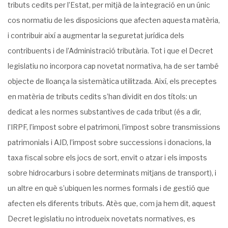
tributs cedits per l’Estat, per mitjà de la integració en un únic
cos normatiu de les disposicions que afecten aquesta matèria,
i contribuir així a augmentar la seguretat jurídica dels
contribuents i de l’Administració tributària. Tot i que el Decret
legislatiu no incorpora cap novetat normativa, ha de ser també
objecte de lloança la sistemàtica utilitzada. Així, els preceptes
en matèria de tributs cedits s’han dividit en dos títols: un
dedicat a les normes substantives de cada tribut (és a dir,
l’IRPF, l’impost sobre el patrimoni, l’impost sobre transmissions
patrimonials i AJD, l’impost sobre successions i donacions, la
taxa fiscal sobre els jocs de sort, envit o atzar i els imposts
sobre hidrocarburs i sobre determinats mitjans de transport), i
un altre en què s’ubiquen les normes formals i de gestió que
afecten els diferents tributs. Atès que, com ja hem dit, aquest
Decret legislatiu no introdueix novetats normatives, es