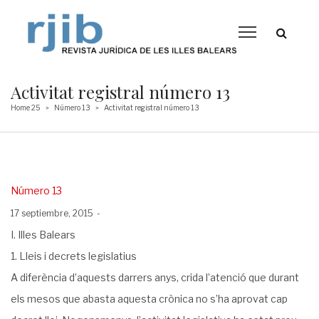
Activitat registral número 13
Home 25
Número 13
Activitat registral número 13
>
>
Posted
Número 13
in
Posted
17 septiembre, 2015
on
I. Illes Balears
1. Lleis i decrets legislatius
A diferència d’aquests darrers anys, crida l’atenció que durant
els mesos que abasta aquesta crònica no s’ha aprovat cap