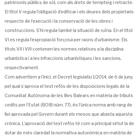
patrimonis públics de sòl, com als drets de tempteig i retracte.
El títol V regula l’obligació d’edificar i els deures dels propietaris
respecte de l’execució i la conservació de les obres i
construccions. S’hi regula també la situació de ruïna. En el títol
VI es regula l’expropiació forçosa per raons d’urbanisme. Els
títols VII i VIII contenen les normes relatives a la disciplina
urbanística i a les infraccions urbanístiques i les sancions,
respectivament.
Com advertíem a l’inici, el Decret legislatiu 1/2014, de 6 de juny,
pel qual s’aprova el text refós de les disposicions legals de la
Comunitat Autònoma de les Illes Balears en matèria de tributs
cedits per l’Estat (BOIB núm. 77), és l’única norma amb rang de
llei aprovada pel Govern durant els mesos que abasta aquesta
crònica. L’aprovació del text refós té com a principal virtut la de
dotar de més claredat la normativa autonòmica en matèria de