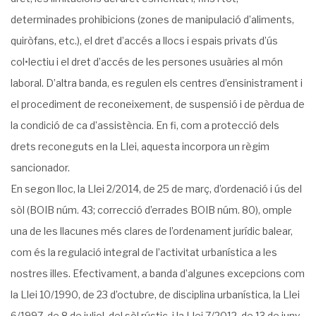
determinades prohibicions (zones de manipulació d’aliments,
quiròfans, etc.), el dret d’accés a llocs i espais privats d’ús
col•lectiu i el dret d’accés de les persones usuàries al món
laboral. D’altra banda, es regulen els centres d’ensinistrament i
el procediment de reconeixement, de suspensió i de pèrdua de
la condició de ca d’assistència. En fi, com a protecció dels
drets reconeguts en la Llei, aquesta incorpora un règim
sancionador.
En segon lloc, la Llei 2/2014, de 25 de març, d’ordenació i ús del
sòl (BOIB núm. 43; correcció d’errades BOIB núm. 80), omple
una de les llacunes més clares de l’ordenament jurídic balear,
com és la regulació integral de l’activitat urbanística a les
nostres illes. Efectivament, a banda d’algunes excepcions com
la Llei 10/1990, de 23 d’octubre, de disciplina urbanística, la Llei
6/1997, de 8 de juliol, del sòl rústic, i la Llei 7/2012, de 13 de juny,