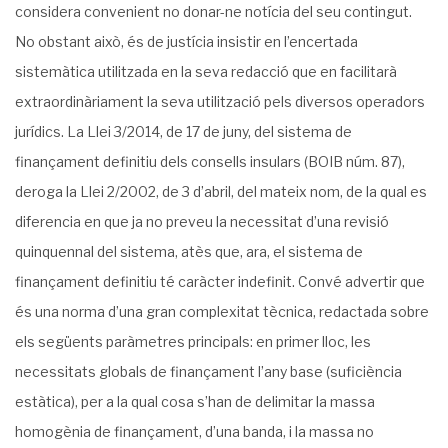
considera convenient no donar-ne notícia del seu contingut.
No obstant això, és de justícia insistir en l’encertada
sistemàtica utilitzada en la seva redacció que en facilitarà
extraordinàriament la seva utilització pels diversos operadors
jurídics. La Llei 3/2014, de 17 de juny, del sistema de
finançament definitiu dels consells insulars (BOIB núm. 87),
deroga la Llei 2/2002, de 3 d’abril, del mateix nom, de la qual es
diferencia en que ja no preveu la necessitat d’una revisió
quinquennal del sistema, atès que, ara, el sistema de
finançament definitiu té caràcter indefinit. Convé advertir que
és una norma d’una gran complexitat tècnica, redactada sobre
els següents paràmetres principals: en primer lloc, les
necessitats globals de finançament l’any base (suficiència
estàtica), per a la qual cosa s’han de delimitar la massa
homogènia de finançament, d’una banda, i la massa no