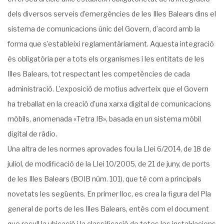
dels diversos serveis d’emergències de les Illes Balears dins el
sistema de comunicacions únic del Govern, d’acord amb la
forma que s’estableixi reglamentàriament. Aquesta integració
és obligatòria per a tots els organismes i les entitats de les
Illes Balears, tot respectant les competències de cada
administració. L’exposició de motius adverteix que el Govern
ha treballat en la creació d’una xarxa digital de comunicacions
mòbils, anomenada «Tetra IB», basada en un sistema mòbil
digital de ràdio.
Una altra de les normes aprovades fou la Llei 6/2014, de 18 de
juliol, de modificació de la Llei 10/2005, de 21 de juny, de ports
de les Illes Balears (BOIB núm. 101), que té com a principals
novetats les següents. En primer lloc, es crea la figura del Pla
general de ports de les Illes Balears, entès com el document
que recull la ubicació i la classificació de totes les instal•lacions