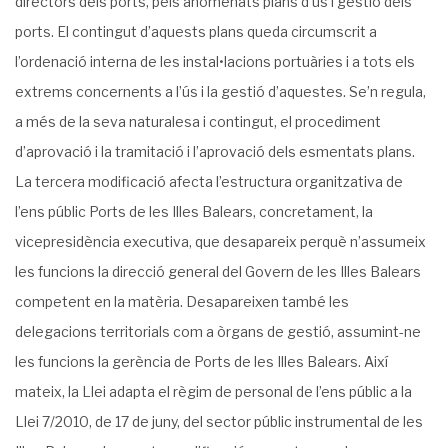
directors dels ports, pels anomenats plans d’ús i gestió dels
ports. El contingut d’aquests plans queda circumscrit a
l’ordenació interna de les instal•lacions portuàries i a tots els
extrems concernents a l’ús i la gestió d’aquestes. Se’n regula,
a més de la seva naturalesa i contingut, el procediment
d’aprovació i la tramitació i l’aprovació dels esmentats plans.
La tercera modificació afecta l’estructura organitzativa de
l’ens públic Ports de les Illes Balears, concretament, la
vicepresidència executiva, que desapareix perquè n’assumeix
les funcions la direcció general del Govern de les Illes Balears
competent en la matèria. Desapareixen també les
delegacions territorials com a òrgans de gestió, assumint-ne
les funcions la gerència de Ports de les Illes Balears. Així
mateix, la Llei adapta el règim de personal de l’ens públic a la
Llei 7/2010, de 17 de juny, del sector públic instrumental de les