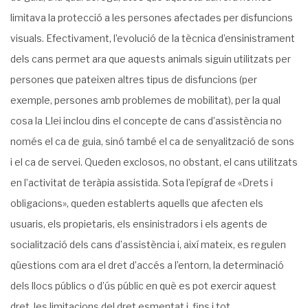
limitava la protecció a les persones afectades per disfuncions
visuals. Efectivament, l’evolució de la tècnica d’ensinistrament
dels cans permet ara que aquests animals siguin utilitzats per
persones que pateixen altres tipus de disfuncions (per
exemple, persones amb problemes de mobilitat), per la qual
cosa la Llei inclou dins el concepte de cans d’assistència no
només el ca de guia, sinó també el ca de senyalització de sons
i el ca de servei. Queden exclosos, no obstant, el cans utilitzats
en l’activitat de teràpia assistida. Sota l’epígraf de «Drets i
obligacions», queden establerts aquells que afecten els
usuaris, els propietaris, els ensinistradors i els agents de
socialització dels cans d’assistència i, així mateix, es regulen
qüestions com ara el dret d’accés a l’entorn, la determinació
dels llocs públics o d’ús públic en què es pot exercir aquest
dret, les limitacions del dret esmentat i, fins i tot,