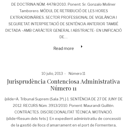
DE DOCTRINA NÚM. 4478/2010. Ponent: Sr. Gonzalo Moliner
Tamborero. MÒDUL DE RETRIBUCIÓ DE LES HORES
EXTRAORDINÀRIES. SECTOR PROFESSIONAL DE VIGILÀNCIA I
SEGURETAT. INTERPRETACIÓ DE SENTÈNCIA ANTERIOR TAMBÉ
DICTADA –AMB CARÀCTER GENERAL I ABSTRACTE- EN UNIFICACIÓ
DE…
Read more
Posted
Posted
10 julio, 2013
Número 11
on
in
Jurisprudència Contenciosa Administrativa
Número 11
{slide=A. Tribunal Suprem (Sala 3ª).} 1. SENTÈNCIA DE 27 DE JUNY DE
2012. RECURS Núm. 3913/2010. Ponent: Maurandi Guillén.
CONTRACTES. DISCRECIONALITAT TÈCNICA. MOTIVACIÓ.
{slide=Resum dels fets:} En expedient administratiu de concessió
de la gestió de llocs d’amarrament en el port de Formentera,