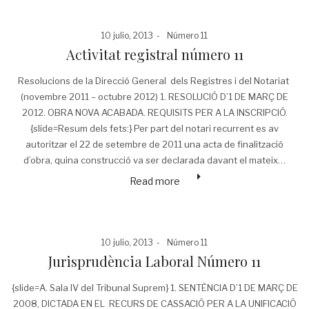
Posted
Posted
10 julio, 2013
Número 11
on
in
Activitat registral número 11
Resolucions de la Direcció General dels Registres i del Notariat
(novembre 2011 – octubre 2012) 1. RESOLUCIÓ D’1 DE MARÇ DE
2012. OBRA NOVA ACABADA. REQUISITS PER A LA INSCRIPCIÓ.
{slide=Resum dels fets:} Per part del notari recurrent es av
autoritzar el 22 de setembre de 2011 una acta de finalització
d’obra, quina construcció va ser declarada davant el mateix…
Read more
Posted
Posted
10 julio, 2013
Número 11
on
in
Jurisprudència Laboral Número 11
{slide=A. Sala IV del Tribunal Suprem} 1. SENTÈNCIA D’1 DE MARÇ DE
2008, DICTADA EN EL RECURS DE CASSACIÓ PER A LA UNIFICACIÓ