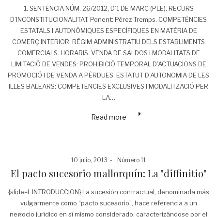
1. SENTÈNCIA NÚM. 26/2012, D’1 DE MARÇ (PLE). RECURS
D’INCONSTITUCIONALITAT. Ponent: Pérez Tremps. COMPETÈNCIES
ESTATALS I AUTONÒMIQUES ESPECÍFIQUES EN MATÈRIA DE
COMERÇ INTERIOR. RÈGIM ADMINISTRATIU DELS ESTABLIMENTS
COMERCIALS. HORARIS. VENDA DE SALDOS I MODALITATS DE
LIMITACIÓ DE VENDES: PROHIBICIÓ TEMPORAL D’ACTUACIONS DE
PROMOCIÓ I DE VENDA A PÈRDUES. ESTATUT D’AUTONOMIA DE LES
ILLES BALEARS: COMPETÈNCIES EXCLUSIVES I MODALITZACIÓ PER
LA…
Read more
Posted
Posted
10 julio, 2013
Número 11
on
in
El pacto sucesorio mallorquín: La "diffinitio"
{slide=I. INTRODUCCION} La sucesión contractual, denominada más
vulgarmente como “pacto sucesorio”, hace referencia a un
negocio jurídico en sí mismo considerado, caracterizándose por el