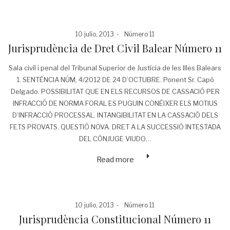
Posted
Posted
10 julio, 2013
Número 11
on
in
Jurisprudència de Dret Civil Balear Número 11
Sala civil i penal del Tribunal Superior de Justícia de les Illes Balears
1. SENTÈNCIA NÚM, 4/2012 DE 24 D’OCTUBRE. Ponent Sr. Capó
Delgado. POSSIBILITAT QUE EN ELS RECURSOS DE CASSACIÓ PER
INFRACCIÓ DE NORMA FORAL ES PUGUIN CONÈIXER ELS MOTIUS
D’INFRACCIÓ PROCESSAL. INTANGIBILITAT EN LA CASSACIÓ DELS
FETS PROVATS. QUESTIÓ NOVA. DRET A LA SUCCESSIÓ INTESTADA
DEL CÒNJUGE VIUDO…
Read more
Posted
Posted
10 julio, 2013
Número 11
on
in
Jurisprudència Constitucional Número 11