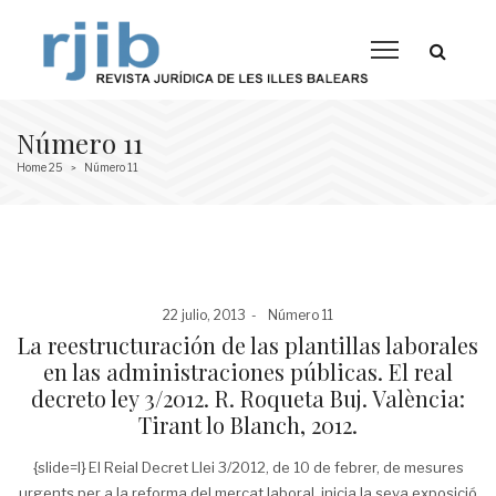
Número 11
Home 25
Número 11
>
Posted
Posted
22 julio, 2013
Número 11
on
in
La reestructuración de las plantillas laborales
en las administraciones públicas. El real
decreto ley 3/2012. R. Roqueta Buj. València:
Tirant lo Blanch, 2012.
{slide=I} El Reial Decret Llei 3/2012, de 10 de febrer, de mesures
urgents per a la reforma del mercat laboral, inicia la seva exposició