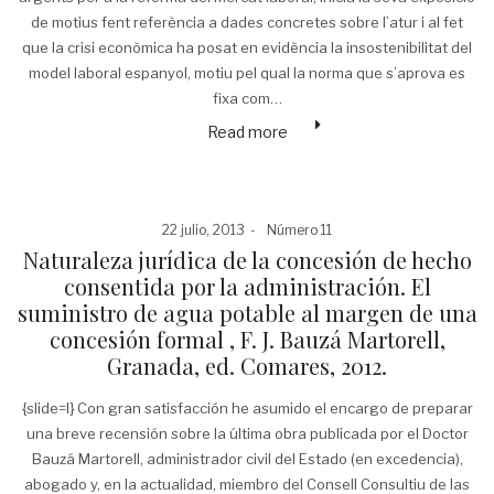
de motius fent referència a dades concretes sobre l’atur i al fet
que la crisi econòmica ha posat en evidència la insostenibilitat del
model laboral espanyol, motiu pel qual la norma que s’aprova es
fixa com…
Read more
Posted
Posted
22 julio, 2013
Número 11
on
in
Naturaleza jurídica de la concesión de hecho
consentida por la administración. El
suministro de agua potable al margen de una
concesión formal , F. J. Bauzá Martorell,
Granada, ed. Comares, 2012.
{slide=I} Con gran satisfacción he asumido el encargo de preparar
una breve recensión sobre la última obra publicada por el Doctor
Bauzá Martorell, administrador civil del Estado (en excedencia),
abogado y, en la actualidad, miembro del Consell Consultiu de las