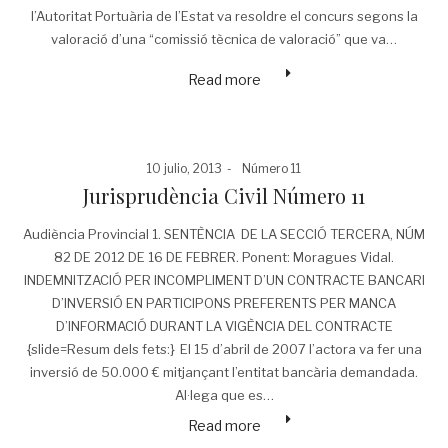
l’Autoritat Portuària de l’Estat va resoldre el concurs segons la
valoració d’una “comissió tècnica de valoració” que va…
Read more
Posted
Posted
10 julio, 2013
Número 11
on
in
Jurisprudència Civil Número 11
Audiència Provincial 1. SENTÈNCIA DE LA SECCIÓ TERCERA, NÚM
82 DE 2012 DE 16 DE FEBRER. Ponent: Moragues Vidal.
INDEMNITZACIÓ PER INCOMPLIMENT D’UN CONTRACTE BANCARI
D’INVERSIÓ EN PARTICIPONS PREFERENTS PER MANCA
D’INFORMACIÓ DURANT LA VIGÈNCIA DEL CONTRACTE
{slide=Resum dels fets:} El 15 d’abril de 2007 l’actora va fer una
inversió de 50.000 € mitjançant l’entitat bancària demandada.
Al·lega que es…
Read more