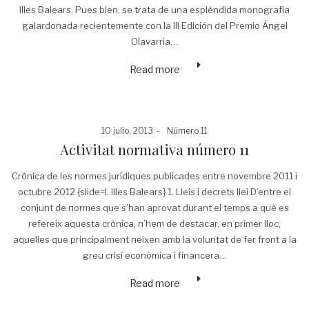
Illes Balears. Pues bien, se trata de una espléndida monografía
galardonada recientemente con la III Edición del Premio Ángel
Olavarria…
Read more
Posted
Posted
10 julio, 2013
Número 11
on
in
Activitat normativa número 11
Crònica de les normes jurídiques publicades entre novembre 2011 i
octubre 2012 {slide=I. Illes Balears} 1. Lleis i decrets llei D’entre el
conjunt de normes que s’han aprovat durant el temps a què es
refereix aquesta crònica, n’hem de destacar, en primer lloc,
aquelles que principalment neixen amb la voluntat de fer front a la
greu crisi econòmica i financera…
Read more