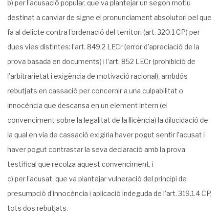
b) per l’acusació popular, que va plantejar un segon motiu
destinat a canviar de signe el pronunciament absolutori pel que
fa al delicte contra l’ordenació del territori (art. 320.1 CP) per
dues vies distintes: l’art. 849.2 LECr (error d’apreciació de la
prova basada en documents) i l’art. 852 LECr (prohibició de
l’arbitrarietat i exigència de motivació racional), ambdós
rebutjats en cassació per concernir a una culpabilitat o
innocència que descansa en un element intern (el
convenciment sobre la legalitat de la llicència) la dilucidació de
la qual en via de cassació exigiria haver pogut sentir l’acusat i
haver pogut contrastar la seva declaració amb la prova
testifical que recolza aquest convenciment, i
c) per l’acusat, que va plantejar vulneració del principi de
presumpció d’innocència i aplicació indeguda de l’art. 319.1.4 CP,
tots dos rebutjats.