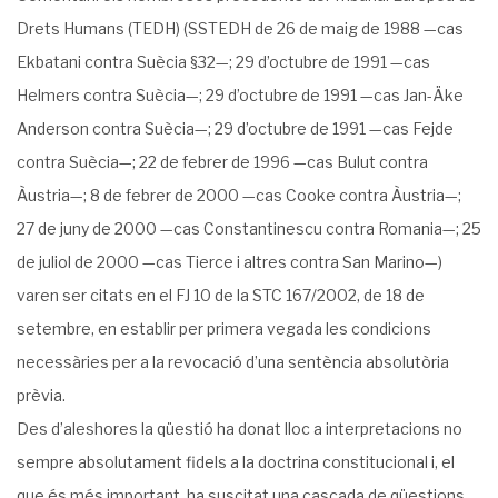
Drets Humans (TEDH) (SSTEDH de 26 de maig de 1988 —cas
Ekbatani contra Suècia §32—; 29 d’octubre de 1991 —cas
Helmers contra Suècia—; 29 d’octubre de 1991 —cas Jan-Äke
Anderson contra Suècia—; 29 d’octubre de 1991 —cas Fejde
contra Suècia—; 22 de febrer de 1996 —cas Bulut contra
Àustria—; 8 de febrer de 2000 —cas Cooke contra Àustria—;
27 de juny de 2000 —cas Constantinescu contra Romania—; 25
de juliol de 2000 —cas Tierce i altres contra San Marino—)
varen ser citats en el FJ 10 de la STC 167/2002, de 18 de
setembre, en establir per primera vegada les condicions
necessàries per a la revocació d’una sentència absolutòria
prèvia.
Des d’aleshores la qüestió ha donat lloc a interpretacions no
sempre absolutament fidels a la doctrina constitucional i, el
que és més important, ha suscitat una cascada de qüestions