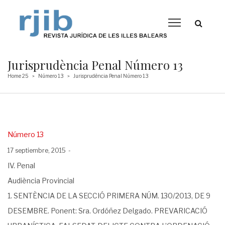
Jurisprudència Penal Número 13
Home 25
Número 13
Jurisprudència Penal Número 13
>
>
Posted
Número 13
in
Posted
17 septiembre, 2015
on
IV. Penal
Audiència Provincial
1. SENTÈNCIA DE LA SECCIÓ PRIMERA NÚM. 130/2013, DE 9
DESEMBRE. Ponent: Sra. Ordóñez Delgado. PREVARICACIÓ