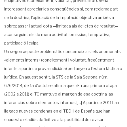
subjectives (coneixement, voluntat, previsibilitat). Seria
interessant apreciar les conseqüències si, com reclama part
de la doctrina, l’aplicació de la imputació objectiva arribés a
sobrepassar l’actual cota —limitada als delictes de resultat—
aconseguint els de mera activitat, omissius, temptativa,
participació i culpa.
Un segon aspecte problemàtic concerneix a si els anomenats
«elements interns» (coneixement i voluntat, freqüentment
inferits a partir de prova indiciària) pertanyen a l’esfera fàctica o
jurídica. En aquest sentit, la STS de la Sala Segona, núm.
676/2014, de 15 d’octubre afirma que: «En una primera etapa
(2002 a 2011) el TC mantuvo al margen de esa doctrina las
inferencias sobre elementos internos […] A partir de 2011 han
llegado nuevas condenas en el TEDH de España que han
supuesto el adiós definitivo a la posibilidad de revisar