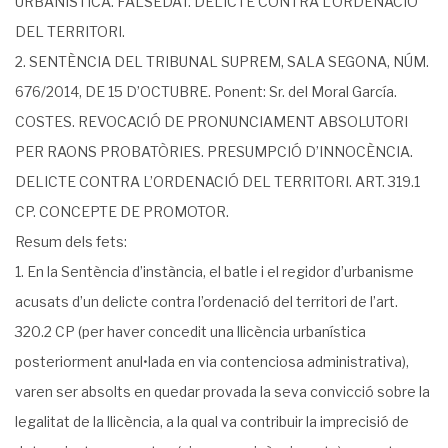
URBANÍSTICA. FALSEDAT. DELICTE CONTRA L’ORDENACIÓ
DEL TERRITORI.
2. SENTÈNCIA DEL TRIBUNAL SUPREM, SALA SEGONA, NÚM.
676/2014, DE 15 D’OCTUBRE. Ponent: Sr. del Moral García.
COSTES. REVOCACIÓ DE PRONUNCIAMENT ABSOLUTORI
PER RAONS PROBATÒRIES. PRESUMPCIÓ D’INNOCÈNCIA.
DELICTE CONTRA L’ORDENACIÓ DEL TERRITORI. ART. 319.1
CP. CONCEPTE DE PROMOTOR.
Resum dels fets:
1. En la Sentència d’instància, el batle i el regidor d’urbanisme
acusats d’un delicte contra l’ordenació del territori de l’art.
320.2 CP (per haver concedit una llicència urbanística
posteriorment anul•lada en via contenciosa administrativa),
varen ser absolts en quedar provada la seva convicció sobre la
legalitat de la llicència, a la qual va contribuir la imprecisió de