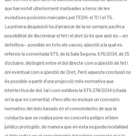
que han estat ulteriorment matisades a tenor de les
evolutives posicions marcades pel TEDH, el TC i el TS.
La primera disquisició ha d’arrancar de la no sempre pacífica
possibilitat de discriminar el fet i el dret (si és que això és —en
definitiva— possible en tots els casos), qüestió a la qual es
refereix la comentada STS, de la Sala Segona, 676/2014, de 15
d’octubre, distingint entre el dol directe com a qüestió de fet i
dol eventual com a qüestió de Dret. Però aquesta conclusió no
és possible a partir d’una projecció més normativa que
intel•lectiva de dol, tal i com exhibeix la STS 278/2014 (citada
en la que es comenta): «Pero ello no excluye un concepto
normativo del dolo basado en el conocimiento de que la
conducta que se realiza pone en concreto peligro el bien
jurídico protegido, de manera que en esta segunda modalidad
el dolo radica en el conocimiento del peligro concreto que la