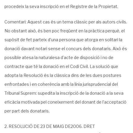
procedeix la seva inscripció en el Registre de la Propietat.
Comentari: Aquest cas és un tema clàssic per als autors civils.
No obstant això, és ben poc freqüent en la pràctica perquè, el
supòsit de fet parteix d’una persona que atorga en soli­tari la
donació davant notari sense el concurs dels donataris. Això és
possible atesa la natu­ralesa d’acte de disposició i no de
contracte que té la donació en el Codi Civil. La solució que
adopta la Resolució és la clàssica dins de les dues postures
enfrontades i en coherència amb la línia jurisprudencial del
Tribunal Suprem: supedita la inscripció de la donació a la seva
eficà­cia motivada pel coneixement del donant de l’acceptació
per part dels donataris.
2. RESOLUCIÓ DE 23 DE MAIG DE2006. DRET