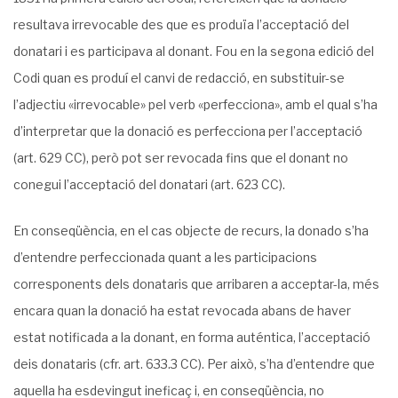
resultava irrevocable des que es produïa l’accep­tació del
donatari i es participava al donant. Fou en la segona edició del
Codi quan es produí el canvi de redacció, en substituir-se
l’adjectiu «irrevocable» pel verb «perfecciona», amb el qual s’ha
d’interpretar que la donació es perfecciona per l’acceptació
(art. 629 CC), però pot ser revocada fins que el donant no
conegui l’acceptació del donatari (art. 623 CC).
En conseqüència, en el cas objecte de recurs, la donado s’ha
d’entendre perfeccionada quant a les participacions
corresponents dels donataris que arribaren a acceptar-la, més
encara quan la donació ha estat revocada abans de haver
estat notificada a la donant, en forma auténtica, l’acceptació
deis donataris (cfr. art. 633.3 CC). Per això, s’ha d’entendre que
aquella ha esdevingut ineficaç i, en conseqüència, no