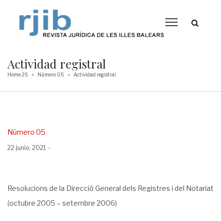
Actividad registral
Home 25
Número 05
Actividad registral
>
>
Posted
Número 05
in
Posted
22 junio, 2021
on
Resolucions de la Direcció General dels Registres i del Notariat
(octubre 2005 – setembre 2006)