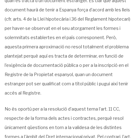
quan es tracta d’un docu­ment estranger. És clar que aquest
document haurà de tenir a Espanya força d’acord amb les lleis
(cfr. arts. 4 de la Llei hipotecària i 36 del Reglament hipotecari)
per haver-se obser­vat en el seu atorgament les formes i
solemnitats establertes en el país corresponent. Però,
aquesta primera aproximació no resol totalment el problema
plantejat perquè aquí es tracta de determinar, en funció de
l’exigència de documentació pública o per a la inscrip­ció en el
Registre de la Propietat espanyol, quan un document
estranger pot ser qualificat com a títol públic i pugui així tenir
accés al Registre.
No és oportú per a la resolució d’aquest tema l’art. 11 CC,
respecte de la forma dels actes i contractes, perquè resol
únicament qüestions en torn a la validesa de les distintes
formes a l’àmbit del Dret internacional privat. Pel contrari, l’art.