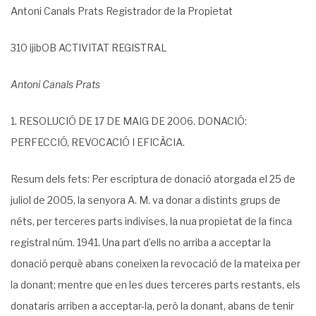
Antoni Canals Prats Registrador de la Propietat
310 ijibOB ACTIVITAT REGISTRAL
Antoni Canals Prats
1. RESOLUCIÓ DE 17 DE MAIG DE 2006. DONACIÓ:
PERFECCIÓ, REVOCACIÓ I EFICÀCIA.
Resum dels fets: Per escriptura de donació atorgada el 25 de
juliol de 2005, la senyora A. M. va donar a distints grups de
néts, per terceres parts indivises, la nua propie­tat de la finca
registral núm. 1941. Una part d’ells no arriba a acceptar la
donació perquè abans coneixen la revocació de la mateixa per
la donant; mentre que en les dues terceres parts restants, els
donataris arriben a acceptar-la, però la donant, abans de tenir