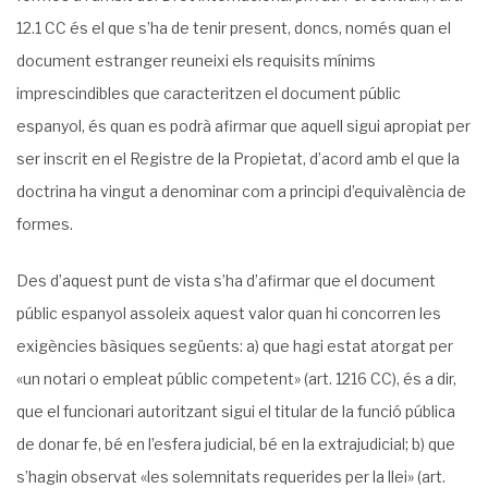
12.1 CC és el que s’ha de tenir present, doncs, només quan el
document estranger reuneixi els requisits mínims
imprescindibles que caracteritzen el document públic
espanyol, és quan es podrà afirmar que aquell sigui apropiat per
ser inscrit en el Registre de la Propietat, d’acord amb el que la
doctrina ha vingut a denominar com a principi d’equivalència de
formes.
Des d’aquest punt de vista s’ha d’afirmar que el document
públic espanyol assoleix aquest valor quan hi concorren les
exigències bàsiques següents: a) que hagi estat atorgat per
«un notari o empleat públic competent» (art. 1216 CC), és a dir,
que el funcionari autoritzant sigui el titular de la funció pública
de donar fe, bé en l’esfera judicial, bé en la extrajudicial; b) que
s’hagin observat «les solemnitats requerides per la llei» (art.