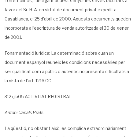
Torremolinos; i delegant aquest senyor les seves facultats a
favor del Sr. H. A. en virtut de document privat expedit a
Casablanca, el 25 d’abril de 2000. Aquests documents queden
incorporats a l’escriptura de venda autoritzada el 30 de gener
de 2001.
Fonamentació jurídica: La determinació sobre quan un
document espanyol reuneix les condicions necessàries per
ser qualificat com a públic o autèntic no presenta dificultats a
la vista de l’art. 1216 CC.
312 rjib05 ACTIVITAT REGISTRAL
Antoni Canals Prats
La qüestió, no obstant això, es complica extraordinàriament