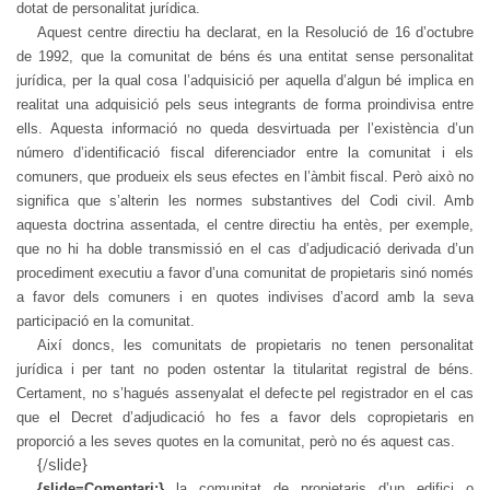
dotat de personalitat jurídica.
Aquest centre directiu ha declarat, en la Resolució de 16 d’octubre
de 1992, que la comunitat de béns és una entitat sense personalitat
jurídica, per la qual cosa l’adquisició per aquella d’algun bé implica en
realitat una adquisició pels seus integrants de forma proindivisa entre
ells. Aquesta informació no queda desvirtuada per l’existència d’un
número d’identificació fiscal diferenciador entre la comunitat i els
comuners, que produeix els seus efectes en l’àmbit fiscal. Però això no
significa que s’alterin les normes substantives del Codi civil. Amb
aquesta doctrina assentada, el centre directiu ha entès, per exemple,
que no hi ha doble transmissió en el cas d’adjudicació derivada d’un
procediment executiu a favor d’una comunitat de propietaris sinó només
a favor dels comuners i en quotes indivises d’acord amb la seva
participació en la comunitat.
Així doncs, les comunitats de propietaris no tenen personalitat
jurídica i per tant no poden ostentar la titularitat registral de béns.
Certament, no s’hagués assenyalat el defecte pel registrador en el cas
que el Decret d’adjudicació ho fes a favor dels copropietaris en
proporció a les seves quotes en la comunitat, però no és aquest cas.
{/slide}
{slide=Comentari:}
l
a comunitat de propietaris d’un edifici o