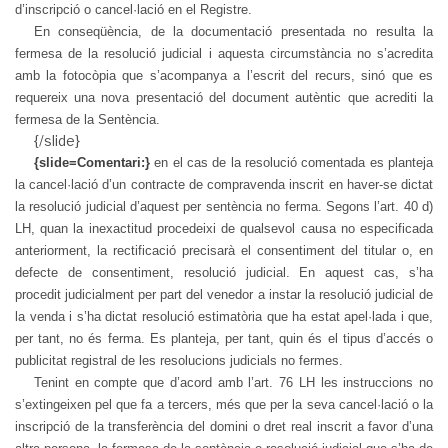
d’inscripció o cancel·lació en el Registre.
En conseqüència, de la documentació presentada no resulta la
fermesa de la resolució judicial i aquesta circumstància no s’acredita
amb la fotocòpia que s’acompanya a l’escrit del recurs, sinó que es
requereix una nova presentació del document autèntic que acrediti la
fermesa de la Sentència.
{/slide}
{slide=Comentari:}
en el cas de la resolució comentada es planteja
la cancel·lació d’un contracte de compravenda inscrit en haver-se dictat
la resolució judicial d’aquest per sentència no ferma. Segons l’art. 40 d)
LH, quan la inexactitud procedeixi de qualsevol causa no especificada
anteriorment, la rectificació precisarà el consentiment del titular o, en
defecte de consentiment, resolució judicial. En aquest cas, s’ha
procedit judicialment per part del venedor a instar la resolució judicial de
la venda i s’ha dictat resolució estimatòria que ha estat apel·lada i que,
per tant, no és ferma. Es planteja, per tant, quin és el tipus d’accés o
publicitat registral de les resolucions judicials no fermes.
Tenint en compte que d’acord amb l’art. 76 LH les instruccions no
s’extingeixen pel que fa a tercers, més que per la seva cancel·lació o la
inscripció de la transferència del domini o dret real inscrit a favor d’una