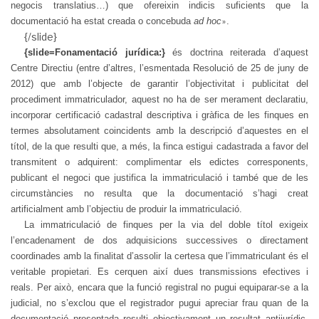
negocis translatius…) que ofereixin indicis suficients que la
documentació ha estat creada o concebuda
ad hoc
.
»
{/slide}
{slide=Fonamentació jurídica:}
és doctrina reiterada d’aquest
Centre Directiu (entre d’altres, l’esmentada Resolució de 25 de juny de
2012) que amb l’objecte de garantir l’objectivitat i publicitat del
procediment immatriculador, aquest no ha de ser merament declaratiu,
incorporar certificació cadastral descriptiva i gràfica de les finques en
termes absolutament coincidents amb la descripció d’aquestes en el
títol, de la que resulti que, a més, la finca estigui cadastrada a favor del
transmitent o adquirent: complimentar els edictes corresponents,
publicant el negoci que justifica la immatriculació i també que de les
circumstàncies no resulta que la documentació s’hagi creat
artificialment amb l’objectiu de produir la immatriculació.
La immatriculació de finques per la via del doble títol exigeix
l’encadenament de dos adquisicions successives o directament
coordinades amb la finalitat d’assolir la certesa que l’immatriculant és el
veritable propietari. Es cerquen així dues transmissions efectives i
reals. Per això, encara que la funció registral no pugui equiparar-se a la
judicial, no s’exclou que el registrador pugui apreciar frau quan de la
documentació presentada resulti objectivament un resultat antijurídic,