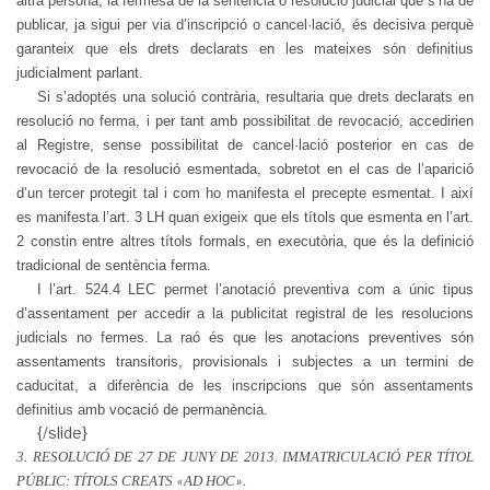
altra persona, la fermesa de la sentència o resolució judicial que s’ha de
publicar, ja sigui per via d’inscripció o cancel·lació, és decisiva perquè
garanteix que els drets declarats en les mateixes són definitius
judicialment parlant.
Si s’adoptés una solució contrària, resultaria que drets declarats en
resolució no ferma, i per tant amb possibilitat de revocació, accedirien
al Registre, sense possibilitat de cancel·lació posterior en cas de
revocació de la resolució esmentada, sobretot en el cas de l’aparició
d’un tercer protegit tal i com ho manifesta el precepte esmentat. I així
es manifesta l’art. 3 LH quan exigeix que els títols que esmenta en l’art.
2 constin entre altres títols formals, en executòria, que és la definició
tradicional de sentència ferma.
I l’art. 524.4 LEC permet l’anotació preventiva com a únic tipus
d’assentament per accedir a la publicitat registral de les resolucions
judicials no fermes. La raó és que les anotacions preventives són
assentaments transitoris, provisionals i subjectes a un termini de
caducitat, a diferència de les inscripcions que són assentaments
definitius amb vocació de permanència.
{/slide}
3. RESOLUCIÓ DE 27 DE JUNY DE 2013. IMMATRICULACIÓ PER TÍTOL
PÚBLIC: TÍTOLS CREATS
AD HOC
«
».