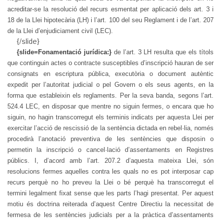
acreditar-se la resolució del recurs esmentat per aplicació dels art. 3 i
18 de la Llei hipotecària (LH) i l’art. 100 del seu Reglament i de l’art. 207
de la Llei d’enjudiciament civil (LEC).
{/slide}
{slide=Fonamentació jurídica:}
de l’art. 3 LH resulta que els títols
que continguin actes o contracte susceptibles d’inscripció hauran de ser
consignats en escriptura pública, executòria o document autèntic
expedit per l’autoritat judicial o pel Govern o els seus agents, en la
forma que estableixin els reglaments. Per la seva banda, segons l’art.
524.4 LEC, en disposar que mentre no siguin fermes, o encara que ho
siguin, no hagin transcorregut els terminis indicats per aquesta Llei per
exercitar l’acció de rescissió de la sentència dictada en rebel·lia, només
procedirà l’anotació preventiva de les sentències que disposin o
permetin la inscripció o cancel·lació d’assentaments en Registres
públics. I, d’acord amb l’art. 207.2 d’aquesta mateixa Llei, són
resolucions fermes aquelles contra les quals no es pot interposar cap
recurs perquè no ho preveu la Llei o bé perquè ha transcorregut el
termini legalment fixat sense que les parts l’hagi presentat. Per aquest
motiu és doctrina reiterada d’aquest Centre Directiu la necessitat de
fermesa de les sentències judicials per a la pràctica d’assentaments