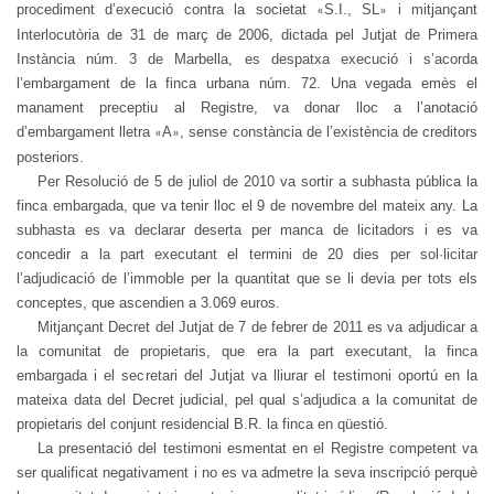
procediment d’execució contra la societat
S.I., SL
i mitjançant
«
»
Interlocutòria de 31 de març de 2006, dictada pel Jutjat de Primera
Instància núm. 3 de Marbella, es despatxa execució i s’acorda
l’embargament de la finca urbana núm. 72. Una vegada emès el
manament preceptiu al Registre, va donar lloc a l’anotació
d’embargament lletra
A
, sense constància de l’existència de creditors
«
»
posteriors.
Per Resolució de 5 de juliol de 2010 va sortir a subhasta pública la
finca embargada, que va tenir lloc el 9 de novembre del mateix any. La
subhasta es va declarar deserta per manca de licitadors i es va
concedir a la part executant el termini de 20 dies per sol·licitar
l’adjudicació de l’immoble per la quantitat que se li devia per tots els
conceptes, que ascendien a 3.069 euros.
Mitjançant Decret del Jutjat de 7 de febrer de 2011 es va adjudicar a
la comunitat de propietaris, que era la part executant, la finca
embargada i el secretari del Jutjat va lliurar el testimoni oportú en la
mateixa data del Decret judicial, pel qual s’adjudica a la comunitat de
propietaris del conjunt residencial B.R. la finca en qüestió.
La presentació del testimoni esmentat en el Registre competent va
ser qualificat negativament i no es va admetre la seva inscripció perquè