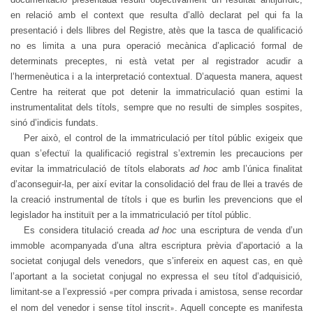
en relació amb el context que resulta d’allò declarat pel qui fa la
presentació i dels llibres del Registre, atès que la tasca de qualificació
no es limita a una pura operació mecànica d’aplicació formal de
determinats preceptes, ni està vetat per al registrador acudir a
l’hermenèutica i a la interpretació contextual. D’aquesta manera, aquest
Centre ha reiterat que pot detenir la immatriculació quan estimi la
instrumentalitat dels títols, sempre que no resulti de simples sospites,
sinó d’indicis fundats.
Per això, el control de la immatriculació per títol públic exigeix que
quan s’efectuï la qualificació registral s’extremin les precaucions per
evitar la immatriculació de títols elaborats
ad hoc
amb l’única finalitat
d’aconseguir-la, per així evitar la consolidació del frau de llei a través de
la creació instrumental de títols i que es burlin les prevencions que el
legislador ha instituït per a la immatriculació per títol públic.
Es considera titulació creada
ad hoc
una escriptura de venda d’un
immoble acompanyada d’una altra escriptura prèvia d’aportació a la
societat conjugal dels venedors, que s’infereix en aquest cas, en què
l’aportant a la societat conjugal no expressa el seu títol d’adquisició,
limitant-se a l’expressió
per compra privada i amistosa, sense recordar
«
el nom del venedor i sense títol inscrit
. Aquell concepte es manifesta
»