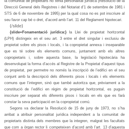
la comunitat de propietaris no tenia personalitat jurídica (Resolució de la
Direcció General dels Registres i del Notariat d’1 de setembre de 1981 i
STS de 6 de novembre de 1995) per la qual cosa no es pot inscriure al
seu favor cap bé o dret, d’acord amb l’art. 11 del Reglament hipotecari.
{/slide}
{slide=Fonamentació jurídica:}
la Llei de propietat horitzontal
(LPH) distingeix en el seu art. 3 entre el dret singular i exclusiu de
propietat sobre els pisos i locals, i la copropietat annexa i inseparable
que es té sobre els elements comuns, juntament amb els altres
copropietaris i, sobre aquesta base, la legislació hipotecària ha
desenvolupat la forma d’accés al Registre de la Propietat d’aquest tipus
de propietat, per permetre no només la inscripció de l’edifici en el seu
conjunt amb la descripció dels diferents pisos i locals i els elements
comuns que l’integren, sinó que també autoritza que, prèviament a la
constitució de l’edifici en règim de propietat horitzontal, es puguin
inscriure per separat els diferents pisos i locals en els que es farà
constar la seva participació en la copropietat comú.
Segons va declarar la Resolució de 15 de juny de 1973, no s’ha
arribat a atribuir personalitat jurídica independent a la comunitat de
propietaris distinta dels membres que la integren, malgrat les facultats
que com a òrgan rector li competeixen d’acord amb l’art. 13 d’aquesta