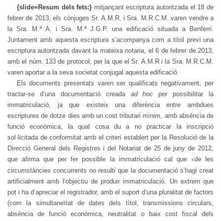
{slide=Resum dels fets:}
mitjançant escriptura autoritzada el 18 de
febrer de 2013, els cònjuges Sr. A.M.R. i Sra. M.R.C.M. varen vendre a
la Sra. M.ª A. i Sra. M.ª J.G.P. una edificació situada a Benferri.
Juntament amb aquesta escriptura s’acompanya com a títol previ una
escriptura autoritzada davant la mateixa notaria, el 6 de febrer de 2013,
amb el núm. 133 de protocol, per la que el Sr. A.M.R i la Sra. M.R.C.M.
varen aportar a la seva societat conjugal aquesta edificació.
Els documents presentats varen ser qualificats negativament, per
tractar-se d’una documentació creada
ad hoc
per possibilitar la
immatriculació, ja que existeix una diferència entre ambdues
escriptures de dotze dies amb un cost tributari mínim, amb absència de
funció econòmica, la qual cosa du a no practicar la inscripció
sol·licitada de conformitat amb el criteri establert per la Resolució de la
Direcció General dels Registres i del Notariat de 25 de juny de 2012,
que afirma que per fer possible la immatriculació cal que
de les
«
circumstàncies concurrents no resulti que la documentació s’hagi creat
artificialment amb l’objectiu de produir immatriculació. Un extrem que
pot i ha d’apreciar el registrador, amb el suport d’una pluralitat de factors
(com la simultaneïtat de dates dels títol, transmissions circulars,
absència de funció econòmica, neutralitat o baix cost fiscal dels