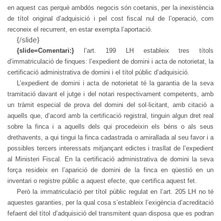
en aquest cas perquè ambdós negocis són coetanis, per la inexistència
de títol original d’adquisició i pel cost fiscal nul de l’operació, com
reconeix el recurrent, en estar exempta l’aportació.
{/slide}
{slide=Comentari:}
l’art. 199 LH estableix tres títols
d’immatriculació de finques: l’expedient de domini i acta de notorietat, la
certificació administrativa de domini i el títol públic d’adquisició.
L’expedient de domini i acta de notorietat té la garantia de la seva
tramitació davant el jutge i del notari respectivament competents, amb
un tràmit especial de prova del domini del sol·licitant, amb citació a
aquells que, d’acord amb la certificació registral, tinguin algun dret real
sobre la finca i a aquells dels qui procedeixin els béns o als seus
drethavents, a qui tingui la finca cadastrada o amirallada al seu favor i a
possibles tercers interessats mitjançant edictes i trasllat de l’expedient
al Ministeri Fiscal. En la certificació administrativa de domini la seva
força resideix en l’aparició de domini de la finca en qüestió en un
inventari o registre públic a aquest efecte, que certifica aquest fet.
Però la immatriculació per títol públic regulat en l’art. 205 LH no té
aquestes garanties, per la qual cosa s’estableix l’exigència d’acreditació
fefaent del títol d’adquisició del transmitent quan disposa que es podran