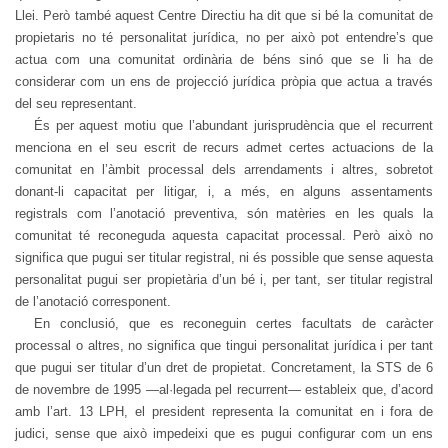
Llei. Però també aquest Centre Directiu ha dit que si bé la comunitat de
propietaris no té personalitat jurídica, no per això pot entendre’s que
actua com una comunitat ordinària de béns sinó que se li ha de
considerar com un ens de projecció jurídica pròpia que actua a través
del seu representant.
És per aquest motiu que l’abundant jurisprudència que el recurrent
menciona en el seu escrit de recurs admet certes actuacions de la
comunitat en l’àmbit processal dels arrendaments i altres, sobretot
donant-li capacitat per litigar, i, a més, en alguns assentaments
registrals com l’anotació preventiva, són matèries en les quals la
comunitat té reconeguda aquesta capacitat processal. Però això no
significa que pugui ser titular registral, ni és possible que sense aquesta
personalitat pugui ser propietària d’un bé i, per tant, ser titular registral
de l’anotació corresponent.
En conclusió, que es reconeguin certes facultats de caràcter
processal o altres, no significa que tingui personalitat jurídica i per tant
que pugui ser titular d’un dret de propietat. Concretament, la STS de 6
de novembre de 1995 —al·legada pel recurrent— estableix que, d’acord
amb l’art. 13 LPH, el president representa la comunitat en i fora de
judici, sense que això impedeixi que es pugui configurar com un ens