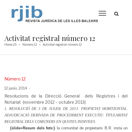
Activitat registral número 12
Home 25
Número 12
Activitat registral número 12
>
>
Posted
Número 12
in
Posted
12 junio, 2014
on
Resolucions de la Direcció General dels Registres i del
Notariat (novembre 2012 – octubre 2013)
1. RESOLUCIÓ DE 3 DE JULIOL DE 2013: PROPIETAT HORITZONTAL.
ADJUDICACIÓ DERIVADA DE PROCEDIMENT EXECUTIU. TITULARITAT
REGISTRAL DELS COMUNERS EN QUOTES INDIVISES.
{slide=Resum dels fets:}
la comunitat de propietaris B.R. insta un