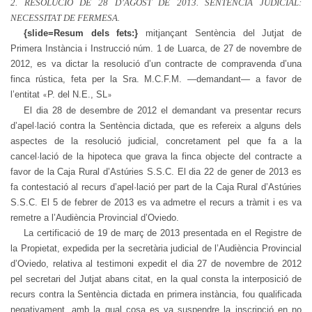
2. RESOLUCIÓ DE 28 D’AGOST DE 2013. SENTÈNCIA JUDICIAL:
NECESSITAT DE FERMESA.
{slide=Resum dels fets:}
mitjançant Sentència del Jutjat de
Primera Instància i Instrucció núm. 1 de Luarca, de 27 de novembre de
2012, es va dictar la resolució d’un contracte de compravenda d’una
finca rústica, feta per la Sra. M.C.F.M. —demandant— a favor de
l’entitat
P. del N.E., SL
«
»
El dia 28 de desembre de 2012 el demandant va presentar recurs
d’apel·lació contra la Sentència dictada, que es refereix a alguns dels
aspectes de la resolució judicial, concretament pel que fa a la
cancel·lació de la hipoteca que grava la finca objecte del contracte a
favor de la Caja Rural d’Astúries S.S.C. El dia 22 de gener de 2013 es
fa contestació al recurs d’apel·lació per part de la Caja Rural d’Astúries
S.S.C. El 5 de febrer de 2013 es va admetre el recurs a tràmit i es va
remetre a l’Audiència Provincial d’Oviedo.
La certificació de 19 de març de 2013 presentada en el Registre de
la Propietat, expedida per la secretària judicial de l’Audiència Provincial
d’Oviedo, relativa al testimoni expedit el dia 27 de novembre de 2012
pel secretari del Jutjat abans citat, en la qual consta la interposició de
recurs contra la Sentència dictada en primera instància, fou qualificada
negativament, amb la qual cosa es va suspendre la inscripció en no