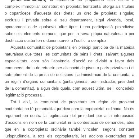
complex immobiliari constituït en propietat horitzontal atorga als titulars
o copartíceps d’aquesta dos drets: un dret de propietat singular,
exclusiu i privatiu sobre el seu departament, sigui vivenda, local,
aparcament o de qualsevol altre tipus i una participació proindivisa
sobre els elements comuns, que per la seva pròpia naturalesa o per
destinació sustenten o donen servei a l’edifici o complex.
Aquesta comunitat de propietaris en principi participa de la mateixa
naturalesa que totes les comunitats de béns i drets, salvant algunes
especialitats, com són l’absència d’acció de divisió a favor dels
comuners i drets de retracte per alienació de pisos o parts privatives i el
sotmetiment de la presa de decisions i administració de la comunitat a
un règim d’òrgans comunitaris (junta general, administrador, president
de la comunitat), a algun dels quals, com aquest últim, se li concedeix
legitimació processal.
Tot i així, la comunitat de propietaris en règim de propietat
horitzontal no té personalitat jurídica com la copropietat ordinària. No és
argument en contra la legitimació del president per a la interposició
d’accions en nom de la comunitat ni la contestació de demandes, atès
que en la copropietat ordinària també vinculen, segons constant
jurisprudència, a tots els copropietaris, les accions exercitades per