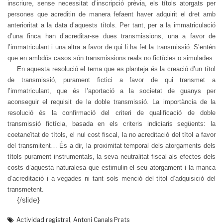
inscriure, sense necessitat d’inscripció prèvia, els títols atorgats per
persones que acreditin de manera fefaent haver adquirit el dret amb
anterioritat a la data d’aquests títols. Per tant, per a la immatriculació
d’una finca han d’acreditar-se dues transmissions, una a favor de
l’immatriculant i una altra a favor de qui li ha fet la transmissió. S’entén
que en ambdós casos són transmissions reals no fictícies o simulades.
En aquesta resolució el tema que es planteja és la creació d’un títol
de transmissió, purament fictici a favor de qui transmet a
l’immatriculant, que és l’aportació a la societat de guanys per
aconseguir el requisit de la doble transmissió. La importància de la
resolució és la confirmació del criteri de qualificació de doble
transmissió fictícia, basada en els criteris indiciaris següents: la
coetaneïtat de títols, el nul cost fiscal, la no acreditació del títol a favor
del transmitent… És a dir, la proximitat temporal dels atorgaments dels
títols purament instrumentals, la seva neutralitat fiscal als efectes dels
costs d’aquesta naturalesa que estimulin el seu atorgament i la manca
d’acreditació i a vegades ni tant sols menció del títol d’adquisició del
transmetent.
{/slide}
Actividad registral
,
Antoni Canals Prats