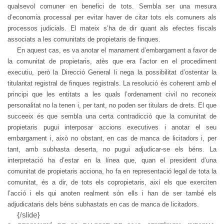
qualsevol comuner en benefici de tots. Sembla ser una mesura
d’economia processal per evitar haver de citar tots els comuners als
processos judicials. El mateix s’ha de dir quant als efectes fiscals
associats a les comunitats de propietaris de finques.
En aquest cas, es va anotar el manament d’embargament a favor de
la comunitat de propietaris, atès que era l’actor en el procediment
executiu, però la Direcció General li nega la possibilitat d’ostentar la
titularitat registral de finques registrals. La resolució és coherent amb el
principi que les entitats a les quals l’ordenament civil no reconeix
personalitat no la tenen i, per tant, no poden ser titulars de drets. El que
succeeix és que sembla una certa contradicció que la comunitat de
propietaris pugui interposar accions executives i anotar el seu
embargament i, això no obstant, en cas de manca de licitadors i, per
tant, amb subhasta deserta, no pugui adjudicar-se els béns. La
interpretació ha d’estar en la línea que, quan el president d’una
comunitat de propietaris acciona, ho fa en representació legal de tota la
comunitat, és a dir, de tots els copropietaris, així els que exerciten
l’acció i els qui anoten realment són ells i han de ser també els
adjudicataris dels béns subhastats en cas de manca de licitadors.
{/slide}