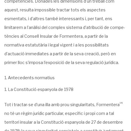
competències. Donades les dimensions d’un treball com
aquest, resulta impossible tractar tots els aspectes
esmentats, i d’altres també inte­ressants i, per tant, ens
limitarem a l’anàlisi del complex sistema d’atribució de compe­
tències al Consell Insular de Formentera, a partir de la
normativa estatutària i legal vigent i a les possibilitats
d’actuació immediates a partir de la seva creació, però en
primer lloc s’imposa l’exposició de la seva regulació jurídica.
Antecedents normatius
1. La Constitució espanyola de 1978
[4]
Tot i tractar-se d’una illa amb prou singularitats, Formentera
no té un règim jurídic particular, específic i propi com a tal
territori insular a la Constitució espanyola de 27 de desembre
de 1978: la seva singularitat consisteix a constituir, juntament