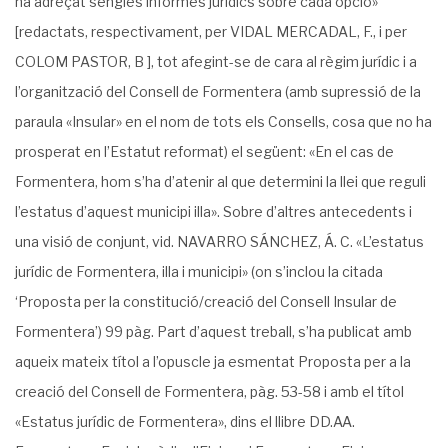
ha adreçat sengles informes jurídics sobre cada opció»
[redactats, respectivament, per VIDAL MERCA­DAL, F., i per
COLOM PASTOR, B ], tot afegint-se de cara al règim jurídic i a
l’organització del Consell de Formentera (amb supressió de la
paraula «Insular» en el nom de tots els Consells, cosa que no ha
prosperat en l’Estatut reformat) el següent: «En el cas de
Formentera, hom s’ha d’atenir al que deter­mini la llei que reguli
l’estatus d’aquest municipi illa». Sobre d’altres antecedents i
una visió de conjunt, vid. NAVARRO SÁNCHEZ, Á. C. «L’estatus
jurídic de Formentera, illa i municipi» (on s’inclou la citada
‘Proposta per la constitució/creació del Consell Insular de
Formentera’) 99 pàg. Part d’aquest treball, s’ha publicat amb
aqueix mateix títol a l’opuscle ja esmentat Proposta per a la
creació del Consell de Formentera, pàg. 53-58 i amb el títol
«Estatus jurídic de Formentera», dins el llibre DD.AA.