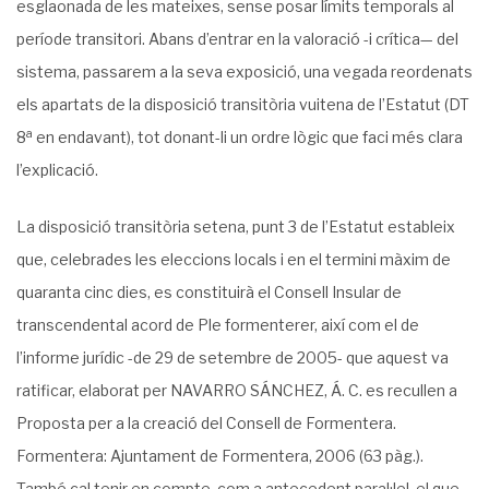
esglaonada de les mateixes, sense posar límits temporals al
període transitori. Abans d’entrar en la valoració -i crítica— del
sistema, passarem a la seva exposició, una vegada reordenats
els apartats de la dispo­sició transitòria vuitena de l’Estatut (DT
a
8
en endavant), tot donant-li un ordre lògic que faci més clara
l’explicació.
La disposició transitòria setena, punt 3 de l’Estatut estableix
que, celebrades les elec­cions locals i en el termini màxim de
quaranta cinc dies, es constituirà el Consell Insular de
transcendental acord de Ple formenterer, així com el de
l’informe jurídic -de 29 de setembre de 2005- que aquest va
ratificar, elaborat per NAVARRO SÁNCHEZ, Á. C. es recullen a
Proposta per a la crea­ció del Consell de Formentera.
Formentera: Ajuntament de Formentera, 2006 (63 pàg.).
També cal tenir en compte, com a antecedent paral·lel, el que