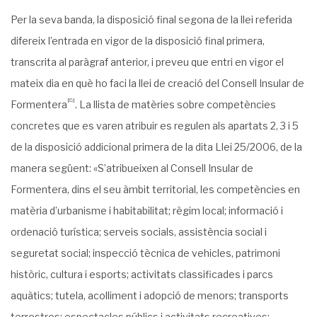
Per la seva banda, la disposició final segona de la llei referida
difereix l’entrada en vigor de la disposició final primera,
transcrita al paràgraf anterior, i preveu que entri en vigor el
mateix dia en què ho faci la llei de creació del Consell Insular de
[8]
Formentera
. La llista de matèries sobre competències
concretes que es varen atribuir es regulen als apartats 2, 3 i 5
de la disposició addicional primera de la dita Llei 25/2006, de la
manera següent: «S’atribueixen al Consell Insular de
Formentera, dins el seu àmbit territorial, les compe­tències en
matèria d’urbanisme i habitabilitat; règim local; informació i
ordenació turís­tica; serveis socials, assistència social i
seguretat social; inspecció tècnica de vehicles, patrimoni
històric, cultura i esports; activitats classificades i parcs
aquàtics; tutela, acolli­ment i adopció de menors; transports
terrestres; espectacles públics i activitats recreati­ves;