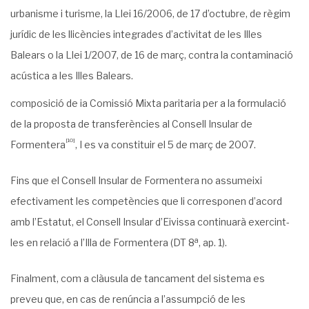
urbanisme i turisme, la Llei 16/2006, de 17 d’octubre, de règim
jurídic de les llicències integrades d’activitat de les Illes
Balears o la Llei 1/2007, de 16 de març, contra la contaminació
acústica a les Illes Balears.
composició de ia Comissió Mixta paritaria per a la formulació
de la proposta de transfe­rències al Consell Insular de
[10]
Formentera
, I es va constituir el 5 de març de 2007.
Fins que el Consell Insular de Formentera no assumeixi
efectivament les competències que li corresponen d’acord
amb l’Estatut, el Consell Insular d’Eivissa continuarà exercint-
a
les en relació a l’Illa de Formentera (DT 8
, ap. 1).
Finalment, com a clàusula de tancament del sistema es
preveu que, en cas de renún­cia a l’assumpció de les