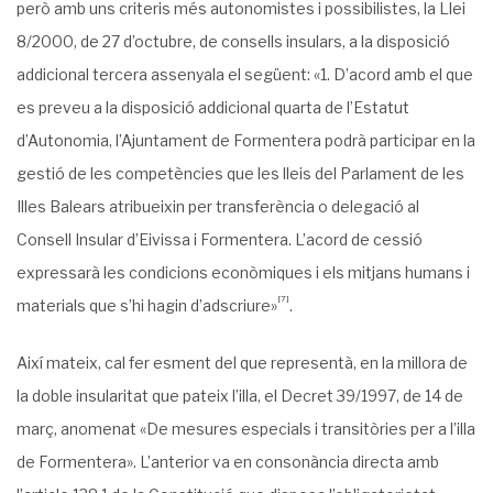
però amb uns criteris més autonomistes i possibilistes, la Llei
8/2000, de 27 d’octubre, de consells insulars, a la disposició
addicional tercera assenyala el següent: «1. D’acord amb el que
es preveu a la disposició addicional quarta de l’Estatut
d’Autonomia, l’Ajuntament de Formentera podrà participar en la
gestió de les competències que les lleis del Parlament de les
Illes Balears atribueixin per transferència o delegació al
Consell Insular d’Eivissa i Formentera. L’acord de cessió
expressarà les condicions econòmiques i els mitjans humans i
[7]
materials que s’hi hagin d’adscriure»
.
Així mateix, cal fer esment del que representà, en la millora de
la doble insularitat que pateix l’illa, el Decret 39/1997, de 14 de
març, anomenat «De mesures especials i transi­tòries per a l’illa
de Formentera». L’anterior va en consonància directa amb