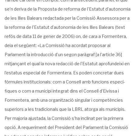
se’n deriva de la Proposta de reforma de l’Esta­tut d’autonomia
de les Illes Balears redactada per la Comissió Assessora per a
la reforma de l’Esta­tut d’autonomia de les Illes Balears (text
refós de data 11 de gener de 2006) on, de cara a Formen­tera,
deia el següent: «La Comissió ha acordat proposar al
Parlament la introducció d’un segon parà­graf [a l’article 36]
mitjançant el qual la nova redacció de l’Estatut aprofundeixi en
l’estatus especial de Formentera. Es poden concretar dues
fórmules institucionals: com a Consell amb funcions especí­
fiques o com a municipi integrat dins el Consell d’Eivissa i
Formentera, amb una organització singu­lar i competències
superiors a les tradicionals que la LBRL atorga als municipis.
Per majoria ajustada, la Comissió s’ha inclinat per la primera
opció. A requeriment del President del Parlament la Comissió