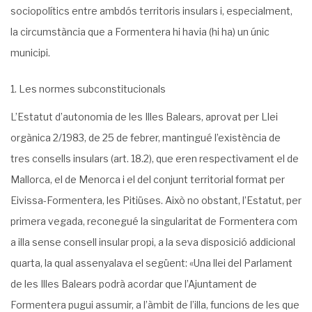
sociopolítics entre ambdós territoris insulars i, especialment,
la circums­tància que a Formentera hi havia (hi ha) un únic
municipi.
Les normes subconstitucionals
L’Estatut d’autonomia de les Illes Balears, aprovat per Llei
orgànica 2/1983, de 25 de febrer, mantingué l’existència de
tres consells insulars (art. 18.2), que eren respectivament el de
Mallorca, el de Menorca i el del conjunt territorial format per
Eivissa-Formentera, les Pitiüses. Això no obstant, l’Estatut, per
primera vegada, reconegué la singularitat de Formentera com
a illa sense consell insular propi, a la seva disposició addicional
quarta, la qual assenyalava el següent: «Una llei del Parlament
de les Illes Balears podrà acordar que l’Ajuntament de
Formentera pugui assumir, a l’àmbit de l’illa, funcions de les que