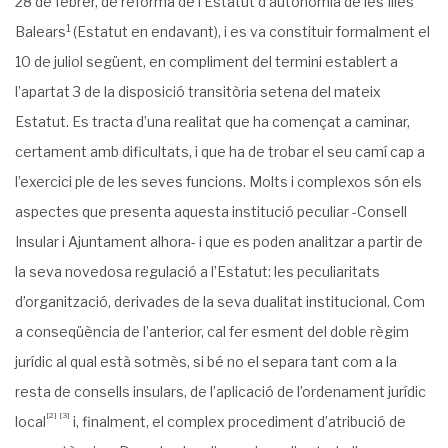
28 de febrer, de reforma de l’Estatut d’autonomia de les Illes
1
Balears
(Estatut en endavant), i es va constituir formalment el
10 de juliol següent, en compliment del termini establert a
l’apartat 3 de la disposició transitòria setena del mateix
Estatut. Es tracta d’una realitat que ha començat a caminar,
certament amb dificultats, i que ha de trobar el seu camí cap a
l’exercici ple de les seves funcions. Molts i complexos són els
aspectes que presenta aquesta institució peculiar -Consell
Insular i Ajuntament alhora- i que es poden analitzar a partir de
la seva novedosa regulació a l’Estatut: les peculiaritats
d’organització, derivades de la seva dualitat institucional. Com
a conseqüència de l’ante­rior, cal fer esment del doble règim
jurídic al qual està sotmès, si bé no el separa tant com a la
resta de consells insulars, de l’aplicació de l’ordenament jurídic
[2]
[3]
local
i, finalment, el complex procediment d’atribució de