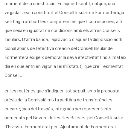
moment de la constitució. En aquest sentit, cal que, una
vegada creat i constituït el Consell Insu­lar de Formentera, ja
se li hagin atribuït les competències que li corresponen, a fi
que neixi en igual­tat de condicions amb els altres Consells
Insulars. D’altra banda, l’aprovació d’aquesta disposició addi­
cional abans de l’efectiva creació del Consell Insular de
Formentera exigeix demorar la seva efectivi­tat fins al mateix
dia en que entri en vigor la llei (l’Estatut), que creï l’esmentat
Consell».
en les matèries que s’indiquen tot seguit, amb la proposta
prèvia de la Comissió mixta paritària de transferències
encarregada del traspàs, integrada per represen­tants
nomenats pel Govern de les Illes Balears, pel Consell Insular
d’Eivissa i Formentera i per l’Ajuntament de Formentera».