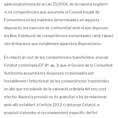
addicional primera de la Llei 25/2006, de la manera següent:
«Les competències que assumeix el Consell Insular de
Formentera en les matè­ries determinades en aquesta
disposició, les exerceix de conformitat amb el que disposen
les lleis d’atribució de competències esmentades i amb l’abast
i les limitacions que esta­bleixen aquestes disposicions».
En relació al cost de les competències transferides, el propi
a
Estatut contempla (DT 8
, ap. 3) que el Govern de la Comunitat
Autònoma assumirà les despeses ocasionades per
l’establiment i l’efectivitat de les competències transferides
en allò que excedeixin de la valoració ordinària del seu cost
efectiu. Aquesta previsió no és gratuïta i s’ha de relacionar
amb allò establert a l’article 120.2 c) del propi Estatut, a
propòsit d’atendre el reconeixe­ment específic del fet