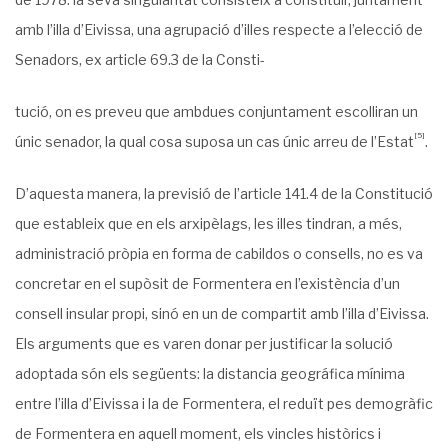
amb l’illa d’Ei­vissa, una agrupació d’illes respecte a l’elecció de
Senadors, ex article 69.3 de la Consti-
tució, on es preveu que ambdues conjuntament escolliran un
[5]
únic senador, la qual cosa suposa un cas únic arreu de l’Estat
.
D’aquesta manera, la previsió de l’article 141.4 de la Constitució
que estableix que en els arxipèlags, les illes tindran, a més,
administració pròpia en forma de cabildos o consells, no es va
concretar en el supòsit de Formentera en l’existència d’un
consell insular propi, sinó en un de compartit amb l’illa d’Eivissa.
Els arguments que es varen donar per justifi­car la solució
adoptada són els següents: la distancia geográfica mínima
entre l’illa d’Ei­vissa i la de Formentera, el reduït pes demogràfic
de Formentera en aquell moment, els vincles històrics i