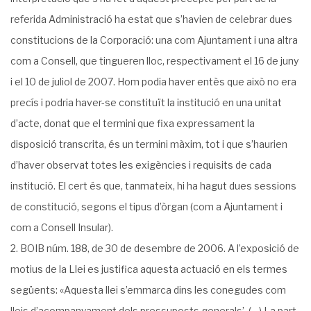
referida Administració ha estat que s’havien de celebrar dues
constitucions de la Corporació: una com Ajuntament i una altra
com a Consell, que tingueren lloc, respectivament el 16 de juny
i el 10 de juliol de 2007. Hom podia haver entès que això no era
precís i podria haver-se constituït la institució en una unitat
d’acte, donat que el termini que fixa expressament la
disposició transcrita, és un termini màxim, tot i que s’haurien
d’haver observat totes les exigències i requisits de cada
institució. El cert és que, tanmateix, hi ha hagut dues sessions
de constitució, segons el tipus d’òrgan (com a Ajuntament i
com a Consell Insular).
BOIB núm. 188, de 30 de desembre de 2006. A l’exposició de
motius de la Llei es justifica aquesta actuació en els termes
següents: «Aquesta llei s’emmarca dins les conegudes com
lleis d’acompanyament dels pressuposts generals’. (…) La part