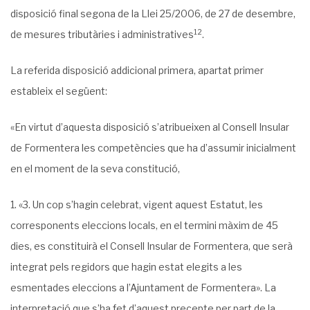
disposició final segona de la Llei 25/2006, de 27 de desembre,
12
de mesu­res tributàries i administratives
.
La referida disposició addicional primera, apartat primer
estableix el següent:
«En virtut d’aquesta disposició s’atribueixen al Consell Insular
de Formentera les competències que ha d’assumir inicialment
en el moment de la seva constitució,
«3. Un cop s’hagin celebrat, vigent aquest Estatut, les
corresponents eleccions locals, en el termini màxim de 45
dies, es constituirà el Consell Insular de Formentera, que serà
integrat pels regi­dors que hagin estat elegits a les
esmentades eleccions a l’Ajuntament de Formentera». La
interpre­tació que s’ha fet d’aquest precepte per part de la