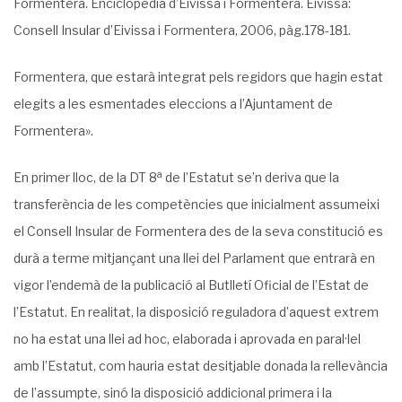
Formentera. Enciclopèdia d’Eivissa i Formentera. Eivissa:
Consell Insular d’Eivissa i Formentera, 2006, pàg.178-181.
Formentera, que estarà integrat pels regidors que hagin estat
elegits a les esmentades eleccions a l’Ajuntament de
Formentera».
a
En primer lloc, de la DT 8
de l’Estatut se’n deriva que la
transferència de les compe­tències que inicialment assumeixi
el Consell Insular de Formentera des de la seva consti­tució es
durà a terme mitjançant una llei del Parlament que entrarà en
vigor l’endemà de la publicació al Butlletí Oficial de l’Estat de
l’Estatut. En realitat, la disposició reguladora d’aquest extrem
no ha estat una llei ad hoc, elaborada i aprovada en paral·lel
amb l’Esta­tut, com hauria estat desitjable donada la rellevància
de l’assumpte, sinó la disposició addi­cional primera i la