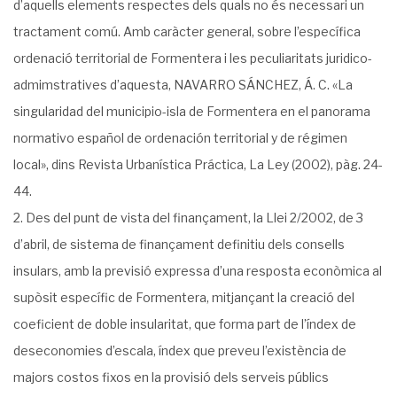
d’aquells elements respectes dels quals no és necessari un
tractament comú. Amb caràcter general, sobre l’es­pecífica
ordenació territorial de Formentera i les peculiaritats juridico-
admimstratives d’aquesta, NAVARRO SÁNCHEZ, Á. C. «La
singularidad del municipio-isla de Formentera en el panorama
norma­tivo español de ordenación territorial y de régimen
local», dins Revista Urbanística Práctica, La Ley (2002), pàg. 24-
44.
Des del punt de vista del finançament, la Llei 2/2002, de 3
d’abril, de sistema de finançament definitiu dels consells
insulars, amb la previsió expressa d’una resposta econòmica al
supòsit específic de Formentera, mitjançant la creació del
coeficient de doble insularitat, que forma part de l’índex de
deseconomies d’escala, índex que preveu l’existència de
majors costos fixos en la provisió dels serveis públics