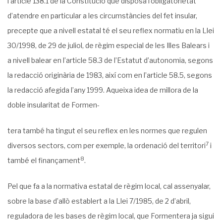
l’article 138.1 de la Constitució que disposa l’obligatorietat
d’atendre en particular a les circumstàncies del fet insular,
precepte que a nivell estatal té el seu reflex normatiu en la Llei
30/1998, de 29 de juliol, de règim especial de les Illes Balears i
a nivell balear en l’article 58.3 de l’Es­tatut d’autonomia, segons
la redacció originària de 1983, així com en l’article 58.5, segons
la redacció afegida l’any 1999. Aqueixa idea de millora de la
doble insularitat de Formen-
tera també ha tingut el seu reflex en les normes que regulen
7
diversos sectors, com per exemple, la ordenació del territori
i
8
també el finançament
.
Pel que fa a la normativa estatal de règim local, cal assenyalar,
sobre la base d’allò esta­blert a la Llei 7/1985, de 2 d’abril,
reguladora de les bases de règim local, que Formentera ja sigui