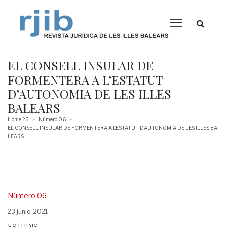
EL CONSELL INSULAR DE
FORMENTERA A L’ESTATUT
D’AUTONOMIA DE LES ILLES
BALEARS
Home 25
Número 06
>
>
EL CONSELL INSULAR DE FORMENTERA A L’ESTATUT D’AUTONOMIA DE LES ILLES BA
LEARS
Posted
Número 06
in
Posted
23 junio, 2021
on
ESTUDIS