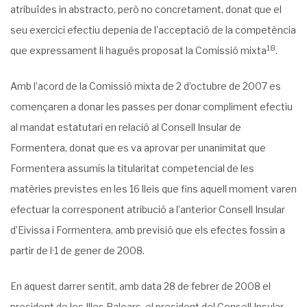
atribuïdes in abstracto, però no concretament, donat que el
seu exercici efectiu depenia de l’ac­ceptació de la competència
18
que expressament li hagués proposat la Comissió mixta
.
Amb l’acord de la Comissió mixta de 2 d’octubre de 2007 es
començaren a donar les passes per donar compliment efectiu
al mandat estatutari en relació al Consell Insular de
Formentera, donat que es va aprovar per unanimitat que
Formentera assumís la titularitat competencial de les
matèries previstes en les 16 lleis que fins aquell moment varen
efec­tuar la corresponent atribució a l’anterior Consell Insular
d’Eivissa i Formentera, amb previ­sió que els efectes fossin a
partir de l·1 de gener de 2008.
En aquest darrer sentit, amb data 28 de febrer de 2008 el
president de les Illes Bale­ars, el president del Consell Insular