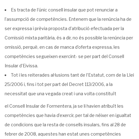
Es tracta de l’únic consell insular que pot renunciar a
l’assumpció de competències. Entenem que la renúncia ha de
ser expressa i prèvia proposta d’atribució efectuada per la
Comissió mixta paritària, és a dir, no és possible la renúncia per
omissió, perquè, en cas de manca d’oferta expressa, les
competències segueixen exercint- se per part del Consell
Insular d’Eivissa.
Tot i les reiterades al·lusions tant de l’Estatut, com de la Llei
25/2006 i, fins i tot per part del Decret 113/2006, a la
necessitat que una vegada creat i una volta constituït
el Consell Insular de Formentera, ja se li havien atribuït les
competències que havia d’exercir, per tal de néixer en igualtat
de condicions que la resta de consells insulars, fins al 28 de
febrer de 2008, aquestes han estat unes competències