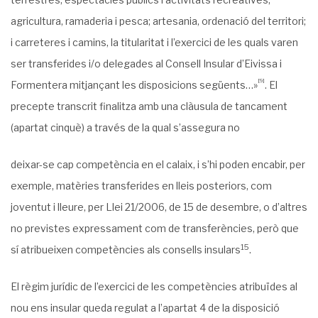
agricultura, ramaderia i pesca; artesania, ordenació del territori;
i carreteres i camins, la titularitat i l’exercici de les quals varen
ser transferides i/o delegades al Consell Insular d’Eivissa i
[9]
Formentera mitjançant les disposicions següents…»
. El
precepte transcrit fina­litza amb una clàusula de tancament
(apartat cinquè) a través de la qual s’assegura no
deixar-se cap competència en el calaix, i s’hi poden encabir, per
exemple, matèries trans­ferides en lleis posteriors, com
joventut i lleure, per Llei 21/2006, de 15 de desembre, o d’altres
no previstes expressament com de transferències, però que
15
sí atribueixen compe­tències als consells insulars
.
El règim jurídic de l’exercici de les competències atribuïdes al
nou ens insular queda regulat a l’apartat 4 de la disposició