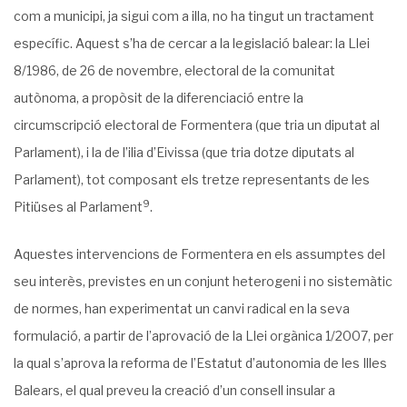
com a municipi, ja sigui com a illa, no ha tingut un tractament
específic. Aquest s’ha de cercar a la legislació balear: la Llei
8/1986, de 26 de novembre, electoral de la comunitat
autònoma, a propòsit de la diferenciació entre la
circumscripció electoral de Formentera (que tria un diputat al
Parlament), i la de l’ilia d’Eivissa (que tria dotze dipu­tats al
Parlament), tot composant els tretze representants de les
9
Pitiüses al Parlament
.
Aquestes intervencions de Formentera en els assumptes del
seu interès, previstes en un conjunt heterogeni i no sistemàtic
de normes, han experimentat un canvi radical en la seva
formulació, a partir de l’aprovació de la Llei orgànica 1/2007, per
la qual s’aprova la reforma de l’Estatut d’autonomia de les Illes
Balears, el qual preveu la creació d’un consell insular a