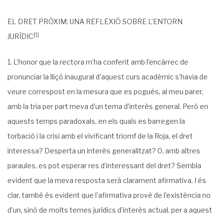
EL DRET PRÒXIM: UNA REFLEXIÓ SOBRE L’ENTORN
[1]
JURÍDIC
L’honor que la rectora m’ha conferit amb l’encàrrec de
pronunciar la lliçó inaugural d’aquest curs acadèmic s’havia de
veure correspost en la mesura que es pogués, al meu parer,
amb la tria per part meva d’un tema d’interès general. Però en
aquests temps paradoxals, en els quals es barregen la
torbació i la crisi amb el vivificant triomf de la Roja, el dret
interessa? Desperta un interès generalitzat? 0, amb altres
paraules, es pot esperar res d’interessant del dret? Sembla
evident que la meva resposta serà clarament afirmativa. I és
clar, també és evident que l’afirmativa prové de l’existència no
d’un, sinó de molts temes jurídics d’interès actual, per a aquest