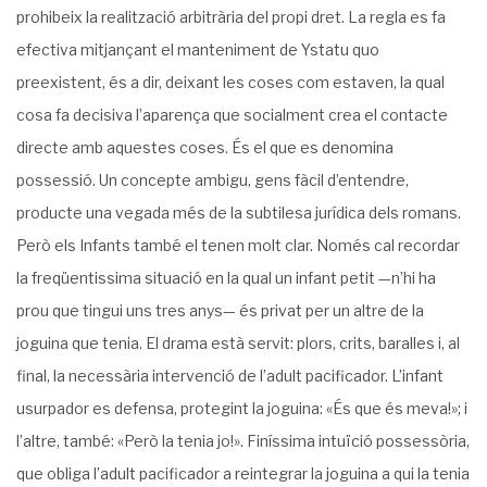
prohibeix la realització arbitrària del propi dret. La regla es fa
efectiva mitjançant el manteniment de Ystatu quo
preexistent, és a dir, deixant les coses com estaven, la qual
cosa fa decisiva l’aparença que socialment crea el contacte
directe amb aquestes coses. És el que es denomina
possessió. Un concepte ambigu, gens fàcil d’entendre,
producte una vegada més de la subtilesa jurídica dels romans.
Però els Infants també el tenen molt clar. Només cal recordar
la freqüentissima situació en la qual un infant petit —n’hi ha
prou que tingui uns tres anys— és privat per un altre de la
joguina que tenia. El drama està servit: plors, crits, baralles i, al
final, la necessària intervenció de l’adult pacificador. L’infant
usurpador es defensa, protegint la joguina: «És que és meva!»; i
l’altre, també: «Però la tenia jo!». Finíssima intuïció possessòria,
que obliga l’adult pacificador a reintegrar la joguina a qui la tenia