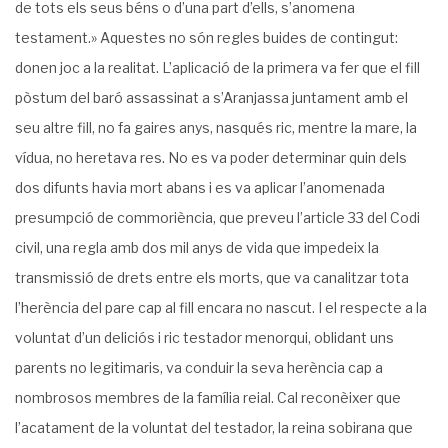
de tots els seus béns o d’una part d’ells, s’anomena
testament.» Aquestes no són regles bui­des de contingut:
donen joc a la realitat. L’aplicació de la primera va fer que el fill
pòstum del baró assassinat a s’Aranjassa juntament amb el
seu altre fill, no fa gaires anys, nas­qués ric, mentre la mare, la
vídua, no heretava res. No es va poder determinar quin dels
dos difunts havia mort abans i es va aplicar l’anomenada
presumpció de commoriència, que preveu l’article 33 del Codi
civil, una regla amb dos mil anys de vida que impedeix la
transmissió de drets entre els morts, que va canalitzar tota
l’herència del pare cap al fill encara no nascut. I el respecte a la
voluntat d’un deliciós i ric testador menorqui, oblidant uns
parents no legitimaris, va conduir la seva herència cap a
nombrosos membres de la família reial. Cal reconèixer que
l’acatament de la voluntat del testador, la reina sobirana que