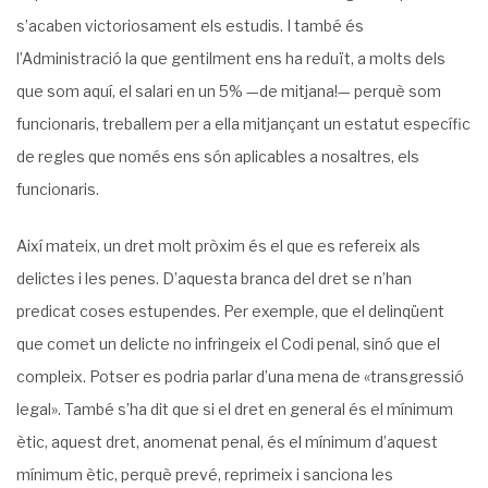
s’acaben victoriosament els estudis. I també és
l’Administració la que gentilment ens ha reduït, a molts dels
que som aquí, el salari en un 5% —de mitjana!— perquè som
funcionaris, treballem per a ella mitjançant un estatut específic
de regles que només ens són aplicables a nosaltres, els
funcionaris.
Així mateix, un dret molt pròxim és el que es refereix als
delictes i les penes. D’aquesta branca del dret se n’han
predicat coses estupendes. Per exemple, que el delinqüent
que comet un delicte no infringeix el Codi penal, sinó que el
compleix. Potser es podria parlar d’una mena de «transgressió
legal». També s’ha dit que si el dret en general és el mínimum
ètic, aquest dret, anomenat penal, és el mínimum d’aquest
mínimum ètic, perquè prevé, reprimeix i sanciona les