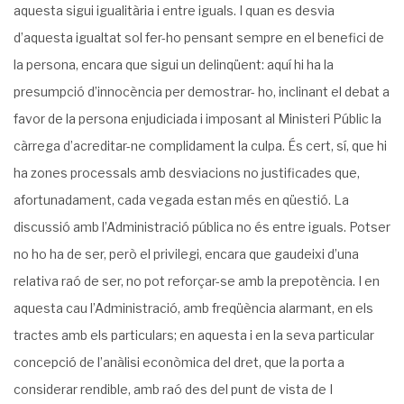
aquesta sigui igualitària i entre iguals. I quan es desvia
d’aquesta igualtat sol fer-ho pensant sempre en el benefici de
la persona, encara que sigui un delinqüent: aquí hi ha la
presumpció d’innocència per demostrar- ho, inclinant el debat a
favor de la persona enjudiciada i imposant al Ministeri Públic la
càrrega d’acreditar-ne complidament la culpa. És cert, sí, que hi
ha zones processals amb desviacions no justificades que,
afortunadament, cada vegada estan més en qüestió. La
discussió amb l’Administració pública no és entre iguals. Potser
no ho ha de ser, però el privilegi, encara que gaudeixi d’una
relativa raó de ser, no pot reforçar-se amb la prepo­tència. I en
aquesta cau l’Administració, amb freqüència alarmant, en els
tractes amb els particulars; en aquesta i en la seva particular
concepció de l’anàlisi econòmica del dret, que la porta a
considerar rendible, amb raó des del punt de vista de I