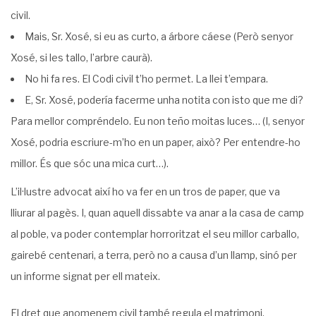
civil.
Mais, Sr. Xosé, si eu as curto, a árbore cáese (Però senyor
Xosé, si les tallo, l’arbre caurà).
No hi fa res. El Codi civil t’ho permet. La llei t’empara.
E, Sr. Xosé, podería facerme unha notita con isto que me di?
Para mellor com­préndelo. Eu non teño moitas luces… (I, senyor
Xosé, podria escriure-m’ho en un paper, això? Per entendre-ho
millor. És que sóc una mica curt…).
L’il·lustre advocat així ho va fer en un tros de paper, que va
lliurar al pagès. I, quan aquell dissabte va anar a la casa de camp
al poble, va poder contemplar horroritzat el seu millor carballo,
gairebé centenari, a terra, però no a causa d’un llamp, sinó per
un informe signat per ell mateix.
El dret que anomenem civil també regula el matrimoni,