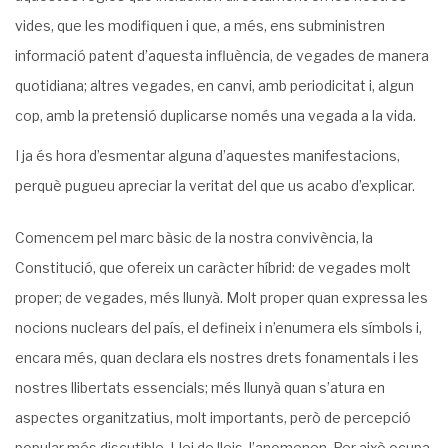
vides, que les modifiquen i que, a més, ens subministren
informació patent d’aquesta influència, de vegades de manera
quoti­diana; altres vegades, en canvi, amb periodicitat i, algun
cop, amb la pretensió duplicar­se només una vegada a la vida.
I ja és hora d’esmentar alguna d’aquestes manifestacions,
perquè pugueu apreciar la veritat del que us acabo d’explicar.
Comencem pel marc bàsic de la nostra convivència, la
Constitució, que ofereix un caràcter híbrid: de vegades molt
proper; de vegades, més llunyà. Molt proper quan ex­pressa les
nocions nuclears del país, el defineix i n’enumera els símbols i,
encara més, quan declara els nostres drets fonamentals i les
nostres llibertats essencials; més llunyà quan s’atura en
aspectes organitzatius, molt importants, però de percepció
popular més discutible. Llei de lleis, l’anomenen. Per això ocupa