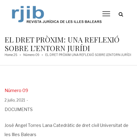
EL DRET PRÒXIM: UNA REFLEXIÓ
SOBRE L’ENTORN JURÍDI
Home 25
Número 09
EL DRET PRÒXIM: UNA REFLEXIÓ SOBRE L’ENTORN JURÍDI
>
>
Posted
Número 09
in
Posted
2 julio, 2021
on
DOCUMENTS
José Angel Torres Lana Catedràtic de dret civil Universitat de
les Illes Balears