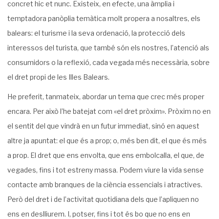
concret hic et nunc. Existeix, en efecte, una àmplia i
temptadora panòplia temàtica molt propera a nosaltres, els
balears: el turisme i la seva ordenació, la protecció dels
interessos del turista, que també són els nostres, l’atenció als
consumidors o la reflexió, cada vegada més necessària, sobre
el dret propi de les Illes Balears.
He preferit, tanmateix, abordar un tema que crec més proper
encara. Per això l’he batejat com «el dret pròxim». Pròxim no en
el sentit del que vindrà en un futur immediat, sinó en aquest
altre ja apuntat: el que és a prop; o, més ben dit, el que és més
a prop. El dret que ens envolta, que ens embolcalla, el que, de
vegades, fins i tot estreny massa. Podem viure la vida sense
contacte amb branques de la ciència essencials i atractives.
Però del dret i de l’activitat quotidiana dels que l’apliquen no
ens en deslliurem. I, potser, fins i tot és bo que no ens en