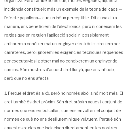
organitza. Però també ho és que, moltes ve­gades, aquesta
incidència constitueix més un exemple de la teoria del caos —
l’efecte papallona— que un influx perceptible. Dit d’una altra
manera, ens beneficiem de l’electrònica, però ni coneixem les
regles que en regulen l’aplicació social ni possiblement
arribarem a conèixer mai un enginyer electrònic; circulem per
carreteres, però ignorem les exigències tècniques requerides
per executar-les i potser mai no coneixerem un enginyer de
camins. Són mostres d’aquest dret llunyà, que ens influeix,
però que no ens afecta.
Perquè el dret és això, però no només això; sinó molt més. El
dret també és dret pròxim. Són dret pròxim aquest conjunt de
normes que ens embolcallen, que ens envol­ten; el conjunt de
normes de què no ens deslliurem ni que vulguem. Perquè són
aquestes regles que incideixen directament en les nostres