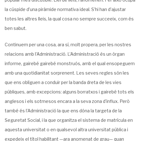
la cúspide d’una piràmide normativa ideal. S’hi han d’ajustar
totes les altres lleis, la qual cosa no sempre succeeix, com és
ben sabut.
Continuem per una cosa, ara sí, molt propera, per les nostres
relacions amb l’Administració. L’Administració és un òrgan
informe, gairebé gairebé monstruós, amb el qual ensopeguem
amb una quotidianitat sorprenent. Les seves regles són les
que ens obliguen a conduir per la banda dreta de les vies
públiques, amb excepcions: alguns bo­rratxos i gairebé tots els
anglesos i els sotmesos encara a la seva zona d’influx. Però
també és l’Administració la que ens dóna la targeta de la
Seguretat Social, i la que organitza el sistema de matrícula en
aquesta universitat o en qualsevol altra universitat pública i
expedeix el títol habilitant —ara anomenat de grau— quan