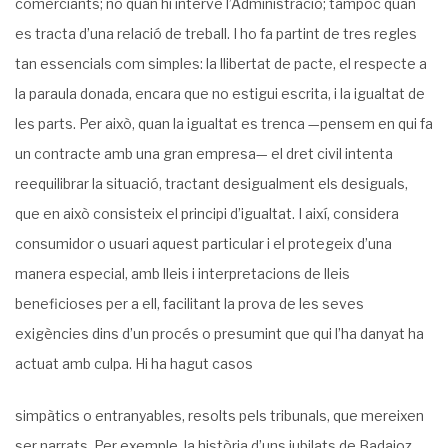
comerciants; no quan hi intervé l’Administració; tampoc quan
es tracta d’una relació de treball. I ho fa partint de tres regles
tan essencials com simples: la llibertat de pacte, el respecte a
la paraula donada, encara que no estigui escrita, i la igualtat de
les parts. Per això, quan la igualtat es trenca —pensem en qui fa
un contracte amb una gran empresa— el dret civil intenta
reequilibrar la situació, tractant desigualment els desiguals,
que en això consisteix el principi d’igualtat. I així, considera
consumidor o usuari aquest particular i el protegeix d’una
manera especial, amb lleis i interpretacions de lleis
beneficioses per a ell, facilitant la prova de les seves
exigències dins d’un procés o presumint que qui l’ha danyat ha
actuat amb culpa. Hi ha hagut casos
simpàtics o entranyables, resolts pels tribunals, que mereixen
ser narrats. Per exemple, la història d’uns jubilats de Badajoz