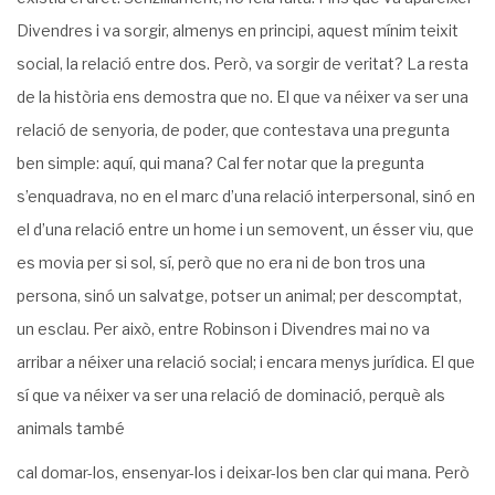
Divendres i va sorgir, almenys en principi, aquest mínim teixit
social, la relació entre dos. Però, va sorgir de veritat? La resta
de la història ens de­mostra que no. El que va néixer va ser una
relació de senyoria, de poder, que contestava una pregunta
ben simple: aquí, qui mana? Cal fer notar que la pregunta
s’enquadrava, no en el marc d’una relació interpersonal, sinó en
el d’una relació entre un home i un semovent, un ésser viu, que
es movia per si sol, sí, però que no era ni de bon tros una
persona, sinó un salvatge, potser un animal; per descomptat,
un esclau. Per això, entre Robinson i Divendres mai no va
arribar a néixer una relació social; i encara menys jurí­dica. El que
sí que va néixer va ser una relació de dominació, perquè als
animals també
cal domar-los, ensenyar-los i deixar-los ben clar qui mana. Però