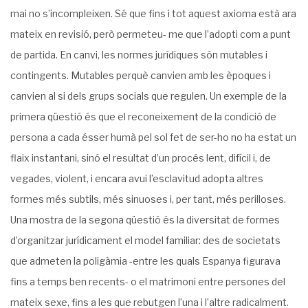
mai no s’incompleixen. Sé que fins i tot aquest axioma està ara
mateix en revisió, però permeteu- me que l’adopti com a punt
de partida. En canvi, les normes jurídiques són mutables i
contingents. Mutables perquè canvien amb les èpoques i
canvien al si dels grups socials que regulen. Un exemple de la
primera qüestió és que el reconeixement de la condició de
persona a cada ésser humà pel sol fet de ser-ho no ha estat un
flaix instantani, sinó el resultat d’un procés lent, difícil i, de
vegades, violent, i encara avui l’esclavitud adopta altres
formes més subtils, més sinuoses i, per tant, més perilloses.
Una mostra de la se­gona qüestió és la diversitat de formes
d’organitzar jurídicament el model familiar: des de societats
que admeten la poligàmia -entre les quals Espanya figurava
fins a temps ben recents- o el matrimoni entre persones del
mateix sexe, fins a les que rebutgen l’una i l’altre radicalment.