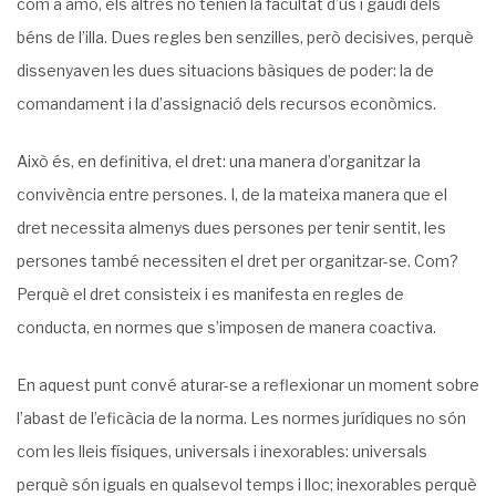
com a amo, els altres no tenien la facultat d’ús i gaudi dels
béns de l’illa. Dues regles ben senzilles, però decisives, perquè
dissenyaven les dues situacions bàsiques de poder: la de
comandament i la d’assignació dels recursos econòmics.
Això és, en definitiva, el dret: una manera d’organitzar la
convivència entre persones. I, de la mateixa manera que el
dret necessita almenys dues persones per tenir sentit, les
persones també necessiten el dret per organitzar-se. Com?
Perquè el dret consisteix i es manifesta en regles de
conducta, en normes que s’imposen de manera coactiva.
En aquest punt convé aturar-se a reflexionar un moment sobre
l’abast de l’eficàcia de la norma. Les normes jurídiques no són
com les lleis físiques, universals i inexora­bles: universals
perquè són iguals en qualsevol temps i lloc; inexorables perquè