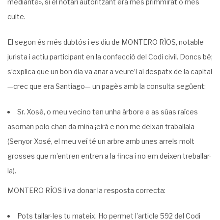
mediante», si el notari autoritzant era més primmirat o més
culte.
El segon és més dubtós i es diu de MONTERO RÍOS, notable
jurista i actiu participant en la confecció del Codi civil. Doncs bé;
s’explica que un bon dia va anar a veure’l al des­patx de la capital
—crec que era Santiago— un pagès amb la consulta següent:
Sr. Xosé, o meu vecino ten unha árbore e as súas raíces
asoman polo chan da miña ¡eirá e non me deixan traballala
(Senyor Xosé, el meu veí té un arbre amb unes arrels molt
grosses que m’entren entren a la finca i no em deixen treballar-
la).
MONTERO RÍOS li va donar la resposta correcta:
Pots tallar-les tu mateix. Ho permet l’article 592 del Codi