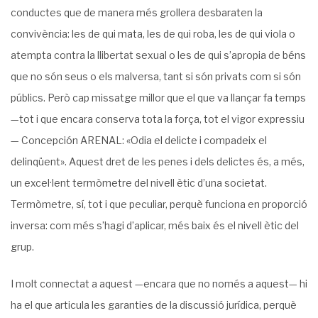
conductes que de manera més grollera desbara­ten la
convivència: les de qui mata, les de qui roba, les de qui viola o
atempta contra la llibertat sexual o les de qui s’apropia de béns
que no són seus o els malversa, tant si són privats com si són
públics. Però cap missatge millor que el que va llançar fa temps
—tot i que encara conserva tota la força, tot el vigor expressiu
— Concepción ARENAL: «Odia el delicte i compadeix el
delinqüent». Aquest dret de les penes i dels delictes és, a més,
un excel·lent termòmetre del nivell ètic d’una societat.
Termòmetre, sí, tot i que peculiar, perquè funciona en proporció
inversa: com més s’hagi d’aplicar, més baix és el nivell ètic del
grup.
I molt connectat a aquest —encara que no només a aquest— hi
ha el que articula les garanties de la discussió jurídica, perquè