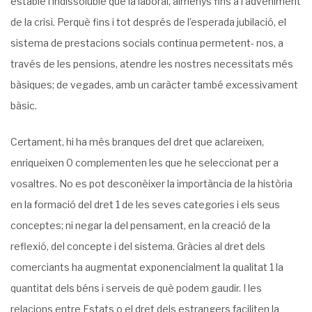
estable i indissoluble que la laboral, almenys fins a l’adveniment
de la crisi. Perquè fins i tot després de l’esperada jubilació, el
sistema de prestacions socials continua permetent- nos, a
través de les pensions, atendre les nostres necessitats més
bàsiques; de vegades, amb un caràcter també excessivament
bàsic.
Certament, hi ha més branques del dret que aclareixen,
enriqueixen 0 complemen­ten les que he seleccionat per a
vosaltres. No es pot desconèixer la importància de la història
en la formació del dret 1 de les seves categories i els seus
conceptes; ni negar la del pensament, en la creació de la
reflexió, del concepte i del sistema. Gràcies al dret dels
comerciants ha augmentat exponencialment la qualitat 1 la
quantitat dels béns i serveis de què podem gaudir. I les
relacions entre Estats o el dret dels estrangers faciliten la