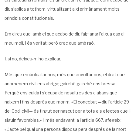
dir, s’aplica a tothom, virtualitzant així primàriament molts
principis constitucionals.
Em direu que, amb el que acabo de dir, faig anar l’aigua cap al
meu molí. I és veritat; però crec que amb raó.
I, si no, deixeu-m’ho explicar.
Més que embolcallar-nos; més que envoltar-nos, el dret que
anomenem civil ens abriga; gairebé gairebé ens bressa.
Perquè ens cuida i s’ocupa de nosaltres des d’abans que
naixem i fins després que morim. «El concebut —diu l’article 29
del Codi civil— és tingut per nascut per a tots els efectes que li
siguin favorables.» I, més endavant, a l’article 667, afegeix:
«L’acte pel qual una persona disposa pera després de la mort