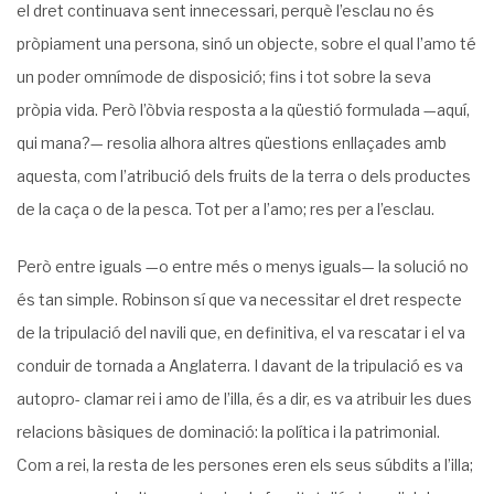
el dret continuava sent innecessari, perquè l’esclau no és
pròpiament una persona, sinó un objecte, sobre el qual l’amo té
un poder omnímode de disposició; fins i tot sobre la seva
pròpia vida. Però l’òbvia resposta a la qüestió formulada —aquí,
qui mana?— resolia alhora altres qües­tions enllaçades amb
aquesta, com l’atribució dels fruits de la terra o dels productes
de la caça o de la pesca. Tot per a l’amo; res per a l’esclau.
Però entre iguals —o entre més o menys iguals— la solució no
és tan simple. Robin­son sí que va necessitar el dret respecte
de la tripulació del navili que, en definitiva, el va rescatar i el va
conduir de tornada a Anglaterra. I davant de la tripulació es va
autopro- clamar rei i amo de l’illa, és a dir, es va atribuir les dues
relacions bàsiques de dominació: la política i la patrimonial.
Com a rei, la resta de les persones eren els seus súbdits a l’illa;