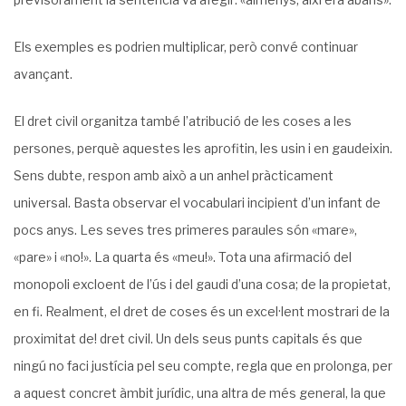
Els exemples es podrien multiplicar, però convé continuar
avançant.
El dret civil organitza també l’atribució de les coses a les
persones, perquè aquestes les aprofitin, les usin i en gaudeixin.
Sens dubte, respon amb això a un anhel pràcticament
universal. Basta observar el vocabulari incipient d’un infant de
pocs anys. Les seves tres primeres paraules són «mare»,
«pare» i «no!». La quarta és «meu!». Tota una afirmació del
monopoli excloent de l’ús i del gaudi d’una cosa; de la propietat,
en fi. Realment, el dret de coses és un excel·lent mostrari de la
proximitat de! dret civil. Un dels seus punts capitals és que
ningú no faci justícia pel seu compte, regla que en prolonga, per
a aquest concret àmbit jurídic, una altra de més general, la que