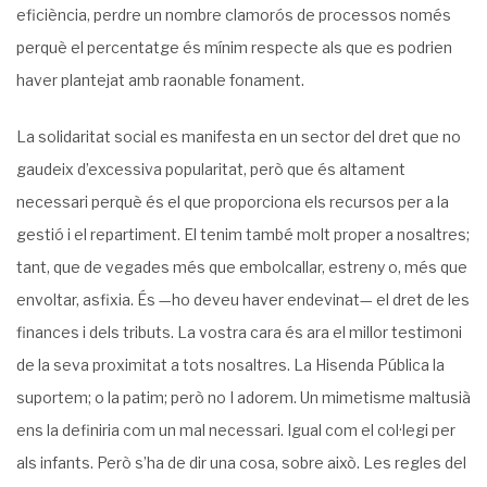
eficiència, perdre un nombre clamorós de processos només
perquè el percentatge és mínim respecte als que es podrien
haver plantejat amb raonable fonament.
La solidaritat social es manifesta en un sector del dret que no
gaudeix d’excessiva popularitat, però que és altament
necessari perquè és el que proporciona els recursos per a la
gestió i el repartiment. El tenim també molt proper a nosaltres;
tant, que de vegades més que embolcallar, estreny o, més que
envoltar, asfixia. És —ho deveu haver endevinat— el dret de les
finances i dels tributs. La vostra cara és ara el millor testimoni
de la seva proximitat a tots nosaltres. La Hisenda Pública la
suportem; o la patim; però no I adorem. Un mimetisme maltusià
ens la definiria com un mal necessari. Igual com el col·legi per
als infants. Però s’ha de dir una cosa, sobre això. Les regles del