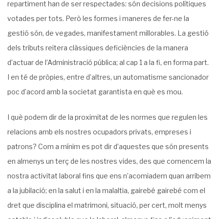
repartiment han de ser respectades: són decisions polítiques
votades per tots. Però les formes i mane­res de fer-ne la
gestió són, de vegades, manifestament millorables. La gestió
dels tributs reitera clàssiques deficiències de la manera
d’actuar de l’Administració pública; al cap 1 a la fi, en forma part.
I en té de pròpies, entre d’altres, un automatisme sancionador
poc d’acord amb la societat garantista en què es mou.
I què podem dir de la proximitat de les normes que regulen les
relacions amb els nos­tres ocupadors privats, empreses i
patrons? Com a mínim es pot dir d’aquestes que són presents
en almenys un terç de les nostres vides, des que comencem la
nostra activitat laboral fins que ens n’acomiadem quan arribem
a la jubilació; en la salut i en la malaltia, gairebé gairebé com el
dret que disciplina el matrimoni, situació, per cert, molt menys