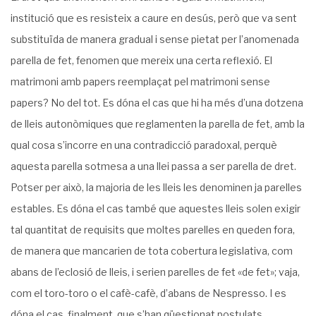
institució que es resisteix a caure en desús, però que va sent
substituïda de manera gradual i sense pietat per l’anomenada
parella de fet, fenomen que mereix una certa reflexió. El
matrimoni amb papers reemplaçat pel matrimoni sense
papers? No del tot. Es dóna el cas que hi ha més d’una dotzena
de lleis autonòmiques que reglamenten la parella de fet, amb la
qual cosa s’incorre en una contradicció paradoxal, perquè
aquesta parella sotmesa a una llei passa a ser parella de dret.
Potser per això, la majoria de les lleis les denominen ja parelles
estables. Es dóna el cas també que aquestes lleis solen exigir
tal quantitat de requisits que moltes parelles en queden fora,
de manera que mancarien de tota cobertura legislativa, com
abans de l’eclosió de lleis, i serien parelles de fet «de fet»; vaja,
com el toro-toro o el cafè-cafè, d’abans de Nespresso. I es
dóna el cas, finalment, que s’han qüestionat postulats