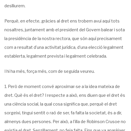
deslliurem.
Perquè, en efecte, gràcies al dret ens trobem avui aquí tots
nosaltres, juntament amb el president del Govern balear i sota
la presidència de la nostra rectora, que són aquí precisament
com a resultat d’una activitat jurídica, d’una elecció legalment
establerta, legalment prevista i legalment celebrada.
I hi ha més, força més, com de seguida veureu.
Però de moment convé aproximar-se a la idea mateixa de
dret. Què és el dret? I respecte a això, ens diuen que el dret és
una ciència social, la qual cosa significa que, perquè el dret
sorgeixi, tingui sentit o raó de ser, fa falta la societat, és a dir,
almenys dues persones. Per això, a l’illa de Robinson Crusoe no
existia el dret. Senzillament, no feia falta. Fins que va aparèixer