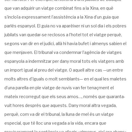
que van adquirir un viatge combinat fins a la Xina, en què
s’incloïa expressament l’assistència a la Xina d’un guia que
parlés espanyol. El guia no va aparèixer ni un sol dia i els pobres
jubilats van quedar-se reclosos a l’hotel tot el viatge perquè,
segons van dir en el judici, allà hi havia bufet i almenys sabien el
que men­javen. El tribunal va condemnar l’agència de viatges
espanyola a indemnitzar per dany moral tots els viatgers amb
un import igual al preu del viatge. 0 aquell altre cas —un entre
molts altres d’Iguals o molt semblants— en el qual les maletes
d’una parella en ple viatge de nuvis van fer tenaçment el
mateix recorregut que els seus amos…, només que quaranta-
vuit hores després que aquests. Dany moral altra vegada,
perquè, com va dir el tribunal, la lluna de mel és un viatge
especial, que té lloc una vegada a la vida, encara que
previsorament la sentència va afegir: «almenys, així era abans».