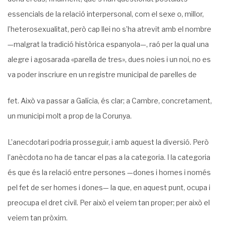
essencials de la relació interpersonal, com el sexe o, millor,
l’heterosexualitat, però cap llei no s’ha atrevit amb el nombre
—malgrat la tradició històrica espanyola—, raó per la qual una
alegre i agosarada «parella de tres», dues noies i un noi, no es
va poder inscriure en un registre municipal de parelles de
fet. Això va passar a Galícia, és clar; a Cambre, concretament,
un municipi molt a prop de la Corunya.
L’anecdotari podria prosseguir, i amb aquest la diversió. Però
l’anècdota no ha de tancar el pas a la categoria. I la categoria
és que és la relació entre persones —dones i homes i només
pel fet de ser homes i dones— la que, en aquest punt, ocupa i
preocupa el dret civil. Per això el veiem tan proper; per això el
veiem tan pròxim.