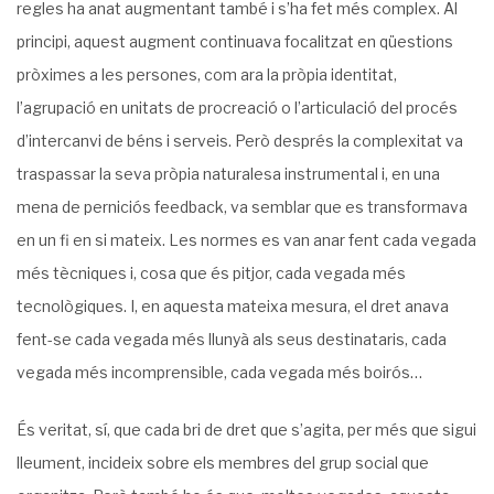
regles ha anat augmentant també i s’ha fet més complex. Al
principi, aquest augment continuava focalitzat en qüestions
pròximes a les persones, com ara la pròpia identitat,
l’agrupació en unitats de procreació o l’articulació del procés
d’intercanvi de béns i ser­veis. Però després la complexitat va
traspassar la seva pròpia naturalesa instrumental i, en una
mena de perniciós feedback, va semblar que es transformava
en un fi en si mateix. Les normes es van anar fent cada vegada
més tècniques i, cosa que és pitjor, cada vegada més
tecnològiques. I, en aquesta mateixa mesura, el dret anava
fent-se cada vegada més llunyà als seus destinataris, cada
vegada més incomprensible, cada vegada més boirós…
És veritat, sí, que cada bri de dret que s’agita, per més que sigui
lleument, incideix sobre els membres del grup social que