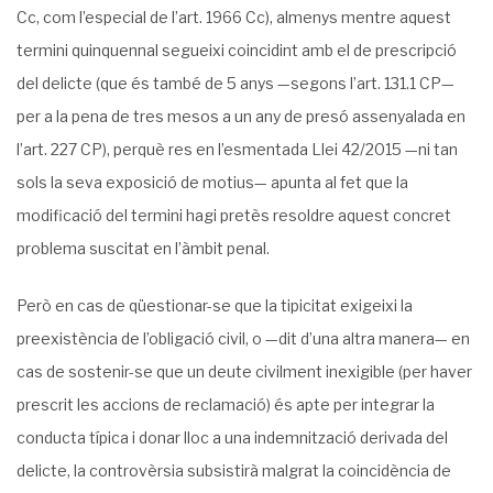
Cc, com l’especial de l’art. 1966 Cc), almenys mentre aquest
termini quinquennal segueixi coincidint amb el de prescripció
del delicte (que és també de 5 anys —segons l’art. 131.1 CP—
per a la pena de tres mesos a un any de presó assenyalada en
l’art. 227 CP), perquè res en l’esmentada Llei 42/2015 —ni tan
sols la seva exposició de motius— apunta al fet que la
modificació del termini hagi pretès resoldre aquest concret
problema suscitat en l’àmbit penal.
Però en cas de qüestionar-se que la tipicitat exigeixi la
preexistència de l’obligació civil, o —dit d’una altra manera— en
cas de sostenir-se que un deute civilment inexigible (per haver
prescrit les accions de reclamació) és apte per integrar la
conducta típica i donar lloc a una indemnització derivada del
delicte, la controvèrsia subsistirà malgrat la coincidència de