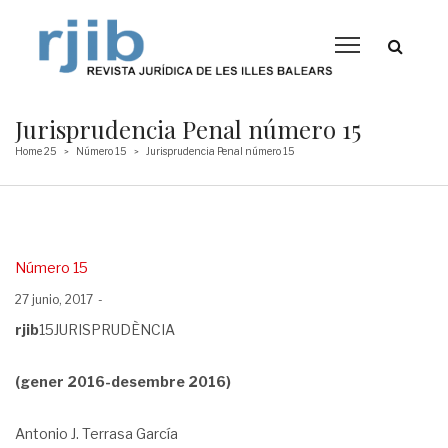
Jurisprudencia Penal número 15
Home 25
Número 15
Jurisprudencia Penal número 15
>
>
Posted
Número 15
in
Posted
27 junio, 2017
on
rjib
15JURISPRUDÈNCIA
(gener 2016-desembre 2016)
Antonio J. Terrasa García