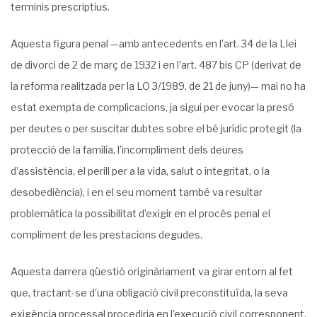
terminis prescriptius.
Aquesta figura penal —amb antecedents en l’art. 34 de la Llei
de divorci de 2 de març de 1932 i en l’art. 487 bis CP (derivat de
la reforma realitzada per la LO 3/1989, de 21 de juny)— mai no ha
estat exempta de complicacions, ja sigui per evocar la presó
per deutes o per suscitar dubtes sobre el bé jurídic protegit (la
protecció de la família, l’incompliment dels deures
d’assistència, el perill per a la vida, salut o integritat, o la
desobediència), i en el seu moment també va resultar
problemàtica la possibilitat d’exigir en el procés penal el
compliment de les prestacions degudes.
Aquesta darrera qüestió originàriament va girar entorn al fet
que, tractant-se d’una obligació civil preconstituïda, la seva
exigència processal procediria en l’execució civil corresponent,