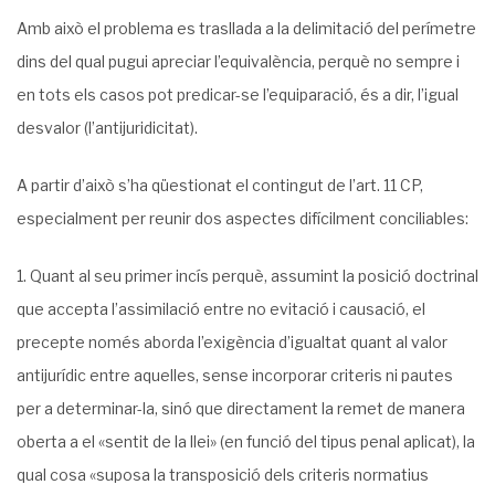
Amb això el problema es trasllada a la delimitació del perímetre
dins del qual pugui apreciar l’equivalència, perquè no sempre i
en tots els casos pot predicar-se l’equiparació, és a dir, l’igual
desvalor (l’antijuridicitat).
A partir d’això s’ha qüestionat el contingut de l’art. 11 CP,
especialment per reunir dos aspectes difícilment conciliables:
Quant al seu primer incís perquè, assumint la posició doctrinal
que accepta l’assimilació entre no evitació i causació, el
precepte només aborda l’exigència d’igualtat quant al valor
antijurídic entre aquelles, sense incorporar criteris ni pautes
per a determinar-la, sinó que directament la remet de manera
oberta a el «sentit de la llei» (en funció del tipus penal aplicat), la
qual cosa «suposa la transposició dels criteris normatius