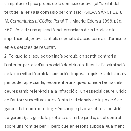
d’imputació típica propis de la comissió activa (el “sentit del
text de la llei”) a la comissió per omissió» (SILVA SÁNCHEZ, J.
M.
Comentarios al Código Penal
. T. I. Madrid: Edersa, 1999, pàg.
460), és a dir una aplicació indiferenciada de la teoria de la
imputació objectiva tant als supòsits d’acció com als d’omissió
en els delictes de resultat.
Pel que fa al seu segon incís perquè, en sentit contrari a
l’anterior, parteix d’una posició doctrinal reticent a l’assimilació
de la no evitació amb la causació, i imposa requisits addicionals
per poder apreciar-la, recorrent a una qüestionada teoria dels
deures (amb referència a la infracció d’«un especial deure jurídic
de l’autor» supeditada a les fonts tradicionals de la posició de
garant: llei, contracte, ingerència) que pivota sobre la posició
de garant (ja sigui de la protecció d’un bé jurídic, o del control
sobre una font de perill), però que en el fons suposa igualment