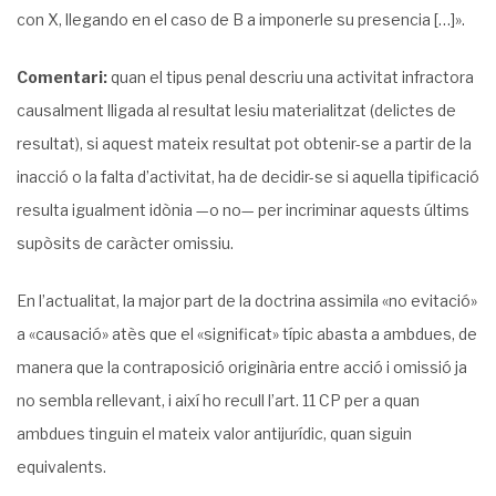
con X, llegando en el caso de B a imponerle su presencia […]».
Comentari:
quan el tipus penal descriu una activitat infractora
causalment lligada al resultat lesiu materialitzat (delictes de
resultat), si aquest mateix resultat pot obtenir-se a partir de la
inacció o la falta d’activitat, ha de decidir-se si aquella tipificació
resulta igualment idònia —o no— per incriminar aquests últims
supòsits de caràcter omissiu.
En l’actualitat, la major part de la doctrina assimila «no evitació»
a «causació» atès que el «significat» típic abasta a ambdues, de
manera que la contraposició originària entre acció i omissió ja
no sembla rellevant, i així ho recull l’art. 11 CP per a quan
ambdues tinguin el mateix valor antijurídic, quan siguin
equivalents.