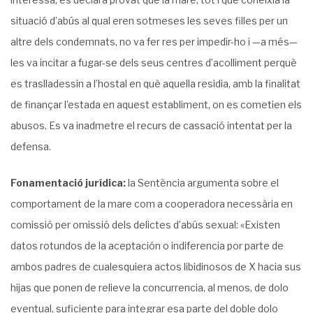
situació d’abús al qual eren sotmeses les seves filles per un
altre dels condemnats, no va fer res per impedir-ho i —a més—
les va incitar a fugar-se dels seus centres d’acolliment perquè
es traslladessin a l’hostal en què aquella residia, amb la finalitat
de finançar l’estada en aquest establiment, on es cometien els
abusos. Es va inadmetre el recurs de cassació intentat per la
defensa.
Fonamentació jurídica:
la Sentència argumenta sobre el
comportament de la mare com a cooperadora necessària en
comissió per omissió dels delictes d’abús sexual: «Existen
datos rotundos de la aceptación o indiferencia por parte de
ambos padres de cualesquiera actos libidinosos de X hacia sus
hijas que ponen de relieve la concurrencia, al menos, de dolo
eventual, suficiente para integrar esa parte del doble dolo