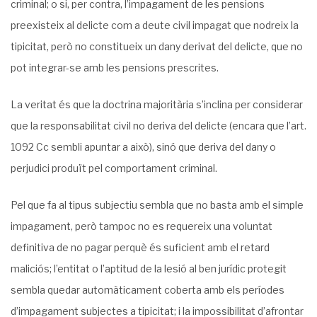
criminal; o si, per contra, l’impagament de les pensions
preexisteix al delicte com a deute civil impagat que nodreix la
tipicitat, però no constitueix un dany derivat del delicte, que no
pot integrar-se amb les pensions prescrites.
La veritat és que la doctrina majoritària s’inclina per considerar
que la responsabilitat civil no deriva del delicte (encara que l’art.
1092 Cc sembli apuntar a això), sinó que deriva del dany o
perjudici produït pel comportament criminal.
Pel que fa al tipus subjectiu sembla que no basta amb el simple
impagament, però tampoc no es requereix una voluntat
definitiva de no pagar perquè és suficient amb el retard
maliciós; l’entitat o l’aptitud de la lesió al ben jurídic protegit
sembla quedar automàticament coberta amb els períodes
d’impagament subjectes a tipicitat; i la impossibilitat d’afrontar