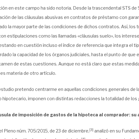
ción en este campo ha sido notoria. Desde la trascendental STS de
ación de las cláusulas abusivas en contratos de préstamo con garant
do la mayor parte de las condiciones de dichos contratos. Así, los 
con estipulaciones como las llamadas «cláusulas suelo», los interes
estando en cuestión incluso el índice de referencia que integra el 
dado la capacidad de los órganos judiciales, hasta el punto de que e
xamen de estas cuestiones. Aunque no está claro que estas medidas 
es materia de otro artículo.
studio pretendo centrarme en aquellas condiciones generales de la 
 hipotecario, imponen con distintas redacciones la totalidad de los
láusula de imposición de gastos de la hipoteca al comprador: su
[3]
el Pleno núm. 705/2015, de 23 de diciembre
,
analizó en su Fundam