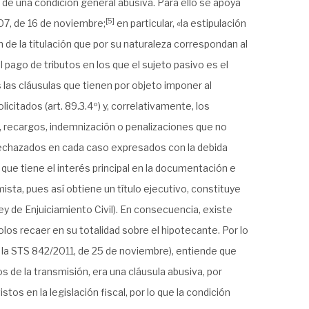
 de una condición general abusiva. Para ello se apoya
[5]
007, de 16 de noviembre
;
en particular, «la estipulación
 de la titulación que por su naturaleza correspondan al
l pago de tributos en los que el sujeto pasivo es el
 las cláusulas que tienen por objeto imponer al
itados (art. 89.3.4º) y, correlativamente, los
, recargos, indemnización o penalizaciones que no
rechazados en cada caso expresados con la debida
o que tiene el interés principal en la documentación e
ista, pues así obtiene un título ejecutivo, constituye
 Ley de Enjuiciamiento Civil). En consecuencia, existe
los recaer en su totalidad sobre el hipotecante. Por lo
o la STS 842/2011, de 25 de noviembre), entiende que
 de la transmisión, era una cláusula abusiva, por
stos en la legislación fiscal, por lo que la condición