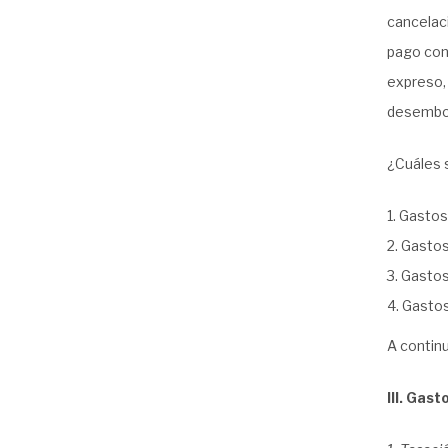
cancelaci
pago conf
expreso,
desembo
¿Cuáles 
Gastos 
Gastos
Gastos 
Gastos
A contin
III. Gas