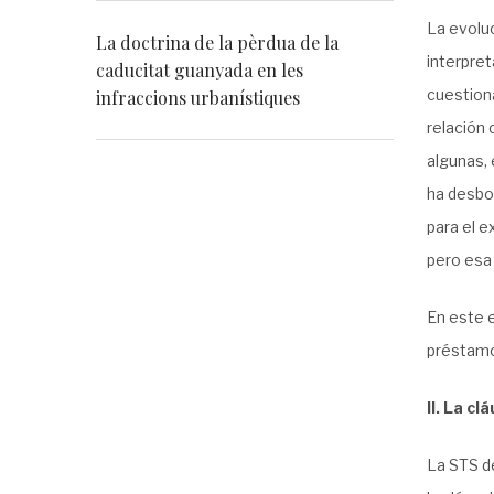
La evolu
La doctrina de la pèrdua de la
interpret
caducitat guanyada en les
cuestiona
infraccions urbanístiques
relación 
algunas, 
ha desbor
para el e
pero esa 
En este e
préstamo
II. La c
La STS d