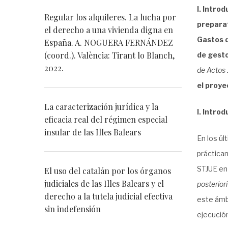
I. Intro
Regular los alquileres. La lucha por
preparat
el derecho a una vivienda digna en
Gastos d
España. A. NOGUERA FERNÁNDEZ
(coord.). València: Tirant lo Blanch,
de gesto
2022.
de Actos 
el proye
La caracterización jurídica y la
I. Intro
eficacia real del régimen especial
insular de las Illes Balears
En los ú
prácticam
STJUE en 
El uso del catalán por los órganos
judiciales de las Illes Balears y el
posteriori
derecho a la tutela judicial efectiva
este ámbi
sin indefensión
ejecució