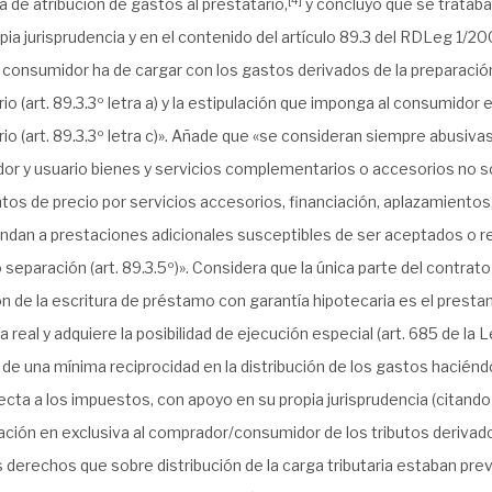
[4]
la de atribución de gastos al prestatario
,
y concluyó que se trataba
pia jurisprudencia y en el contenido del artículo 89.3 del RDLeg 1/2
 consumidor ha de cargar con los gastos derivados de la preparación
o (art. 89.3.3º letra a) y la estipulación que imponga al consumidor e
o (art. 89.3.3º letra c)». Añade que «se consideran siempre abusivas
r y usuario bienes y servicios complementarios o accesorios no solic
os de precio por servicios accesorios, financiación, aplazamientos
ndan a prestaciones adicionales susceptibles de ser aceptados o 
o separación (art. 89.3.5º)». Considera que la única parte del contrat
ón de la escritura de préstamo con garantía hipotecaria es el prestam
ía real y adquiere la posibilidad de ejecución especial (art. 685 de la
de una mínima reciprocidad en la distribución de los gastos haciéndo
cta a los impuestos, con apoyo en su propia jurisprudencia (citand
ación en exclusiva al comprador/consumidor de los tributos derivados
os derechos que sobre distribución de la carga tributaria estaban previ