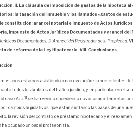
ducción. II. La cláusula de imposición de gastos de la hipoteca al
orios: la tasación del inmueble y los llamados «gastos de estu
e constitución: arancel notarial e Impuesto de Actos Jurídico
ría, Impuesto de Actos Jurídicos Documentados y arancel del 
Jurídicos Documentados. 3. Arancel del Registrador de la Propiedad.
VI
cto de reforma de la Ley Hipotecaria. VIII. Conclusiones.
ducción
ltimos años estamos asistiendo a una evolución sin precedentes de 
ente todos los ámbitos del tráfico jurídico, y, en particular, en el se
[1]
el caso Aziz
se han venido sucediendo novedosas interpretaciones
por cambios legislativos, que están sentando las bases de una nuev
to, la revisión del contrato de préstamo hipotecario y el reexamen
n ha ocupado un papel protagonista.