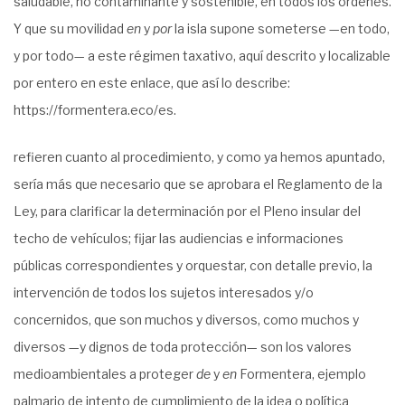
saludable, no contaminante y sostenible, en todos los órdenes.
Y que su movilidad
en
y
por
la isla supone someterse
—en todo,
y por todo— a este régimen taxativo, aquí descrito y localizable
por entero en este enlace, que así lo describe:
https://formentera.eco/es
.
refieren cuanto al procedimiento, y como ya hemos apuntado,
sería más que necesario que se aprobara el Reglamento de la
Ley, para clarificar la determinación por el Pleno insular del
techo de vehículos; fijar las audiencias e informaciones
públicas correspondientes y orquestar, con detalle previo, la
intervención de todos los sujetos interesados y/o
concernidos, que son muchos y diversos, como muchos y
diversos —y dignos de toda protección— son los valores
medioambientales a proteger
de
y
en
Formentera, ejemplo
palmario de intento de cumplimiento de la idea o política