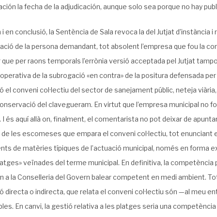
ción la fecha de la adjudicación, aunque solo sea porque no hay pub
i en conclusió, la Sentència de Sala revoca la del Jutjat d’instància 
ació de la persona demandant, tot absolent l’empresa que fou la con
r que per raons temporals l’errònia versió acceptada pel Jutjat tampoc j
a operativa de la subrogació «en contra» de la positura defensada per
ió el conveni col·lectiu del sector de sanejament públic, neteja viària,
conservació del clavegueram. En virtut que l’empresa municipal no fo
u. I és aquí allà on, finalment, el comentarista no pot deixar de apun
 de les escomeses que empara el conveni col·lectiu, tot enunciant
ts de matèries típiques de l’actuació municipal, només en forma ex
latges» veïnades del terme municipal. En definitiva, la competència p
 a la Conselleria del Govern balear competent en medi ambient. Tot
ó directa o indirecta, que relata el conveni col·lectiu són —al meu
bles. En canvi, la gestió relativa a les platges seria una competència