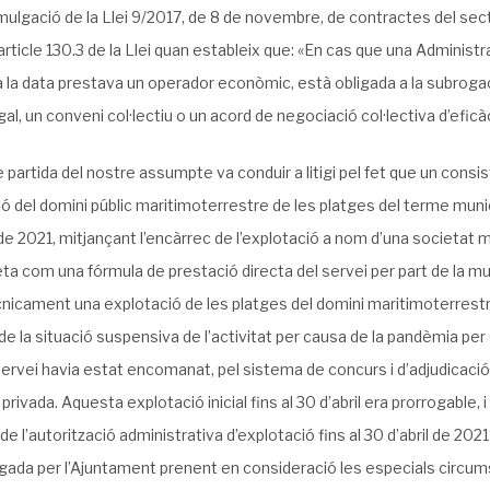
mulgació de la
Llei 9/2017, de 8 de novembre, de contractes del secto
article 130.3 de la Llei quan estableix que: «En cas que una Administ
a la data prestava un operador econòmic, està obligada a la subrogaci
al, un conveni col·lectiu o un acord de negociació col·lectiva d’eficà
e partida del nostre assumpte va conduir a litigi pel fet que un consisto
ó del domini públic maritimoterrestre de les platges del terme muni
e 2021, mitjançant l’encàrrec de l’explotació a nom d’una societat mer
eta com una fórmula de prestació directa del servei per part de la 
cnicament una explotació de les platges del domini maritimoterrestre
de la situació suspensiva de l’activitat per causa de la pandèmia per 
ervei havia estat encomanat, pel sistema de concurs i d’adjudicació 
rivada. Aquesta explotació inicial fins al 30 d’abril era prorrogable, i 
de l’autorització administrativa d’explotació fins al 30 d’abril de 2
gada per l’Ajuntament prenent en consideració les especials circu