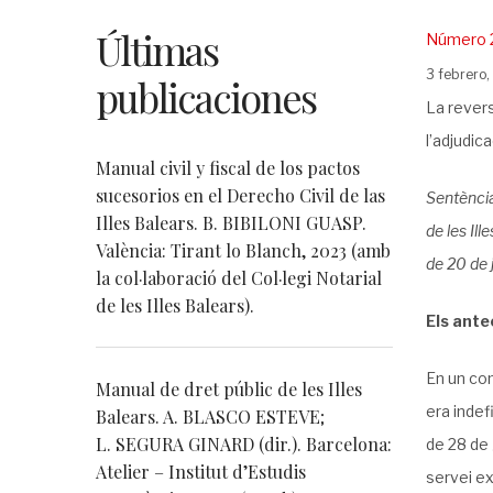
Últimas
Posted
Número 
in
Posted
3 febrero
publicaciones
on
La revers
l’adjudic
Manual civil y fiscal de los pactos
sucesorios en el Derecho Civil de las
Sentència
Illes Balears. B. BIBILONI GUASP.
de les Il
València: Tirant lo Blanch, 2023 (amb
de 20 de j
la col·laboració del Col·legi Notarial
de les Illes Balears).
Els ante
En un com
Manual de dret públic de les Illes
era indef
Balears. A. BLASCO ESTEVE;
L. SEGURA GINARD (dir.). Barcelona:
de 28 de 
Atelier – Institut d’Estudis
servei e