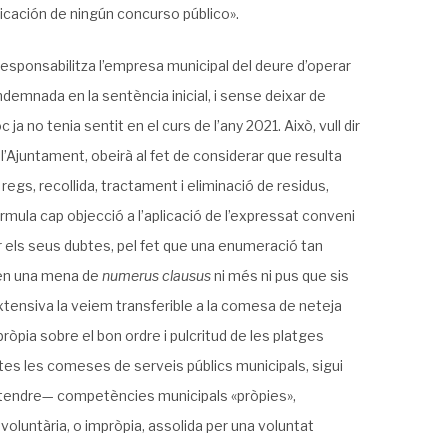
licación de ningún concurso público».
i responsabilitza l’empresa municipal del deure d’operar
demnada en la sentència inicial, i sense deixar de
a no tenia sentit en el curs de l’any 2021. Això, vull dir
 l’Ajuntament, obeirà al fet de considerar que resulta
 regs, recollida, tractament i eliminació de residus,
rmula cap objecció a l’aplicació de l’expressat conveni
tar els seus dubtes, pel fet que una enumeració tan
 en una mena de
numerus clausus
ni més ni pus que sis
tensiva la veiem transferible a la comesa de neteja
ròpia sobre el bon ordre i pulcritud de les platges
es les comeses de serveis públics municipals, sigui
 entendre— competències municipals «pròpies»,
 voluntària, o impròpia, assolida per una voluntat