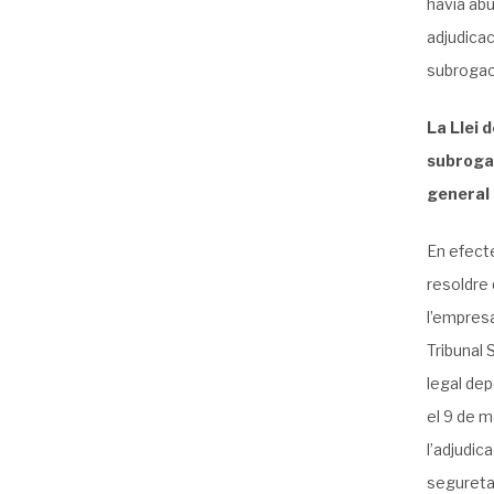
havia abu
adjudicac
subrogaci
La Llei 
subrogac
general
En efecte
resoldre 
l’empresa
Tribunal 
legal dep
el 9 de m
l’adjudic
seguretat