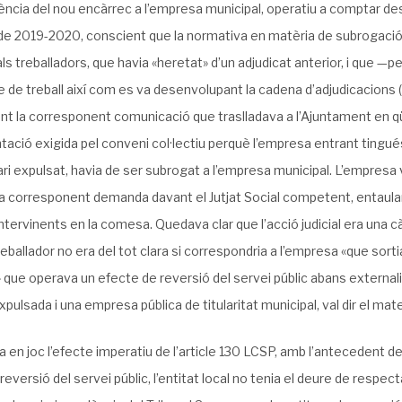
cia del nou encàrrec a l’empresa municipal, operatiu a comptar des 
de 2019-2020, conscient que la normativa en matèria de subrogació de
als treballadors, que havia «heretat» d’un adjudicat anterior, i que —
 de treball així com es va desenvolupant la cadena d’adjudicacions (
t la corresponent comunicació que traslladava a l’Ajuntament en 
ció exigida pel conveni col·lectiu perquè l’empresa entrant tingué
ri expulsat, havia de ser subrogat a l’empresa municipal. L’empresa va
 la corresponent demanda davant el Jutjat Social competent, entau
intervinents en la comesa. Quedava clar que l’acció judicial era una c
eballador no era del tot clara si correspondria a l’empresa «que sort
 que operava un efecte de reversió del servei públic abans externali
xpulsada i una empresa pública de titularitat municipal, val dir el mate
a en joc l’efecte imperatiu de l’article 130 LCSP, amb l’antecedent de
 reversió del servei públic, l’entitat local no tenia el deure de respec