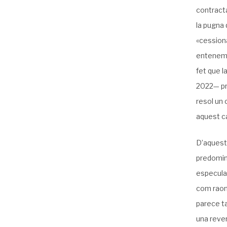
contracta
la pugna 
«cessiona
entenem, 
fet que l
2022— pr
resol un 
aquest c
D’aquesta
predomini
especulat
com raon
parece t
una rever