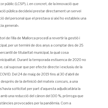
r públic (LCSP), i, en concret, de la innovació que
ració pública decideixi prestar directament un servei
ó del personal que el prestava si així ho estableix una
cia general».
ri de l’illa de Mallorca procedí a revertir la gestió i
cipal, per un termini de dos anys a comptar des de 25
cantil de titularitat municipal, la qual cosa
municipalitat. Durant la temporada estiuenca de 2020 no
, cal suposar que per efecte directe i exclusiu de la
COVID. Del 24 de maig de 2019 fins al 30 d’abril de
després de la definició del mateix concurs, a una
s’havia sol·licitat per part d’aquesta adjudicatària la
021 amb una reducció del cànon del 100 %, pròrroga que
mstàncies provocades per la pandèmia. Com a