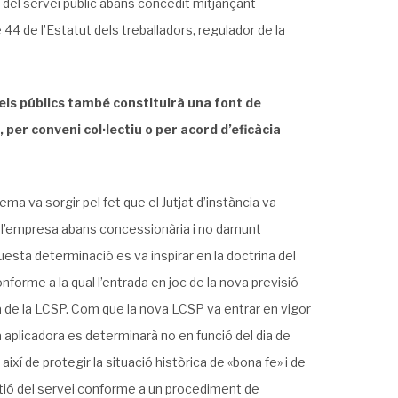
ó del servei públic abans concedit mitjançant
e 44 de l’Estatut dels treballadors, regulador de la
veis públics també constituirà una font de
 per conveni col·lectiu o per acord d’eficàcia
ma va sorgir pel fet que el Jutjat d’instància va
t l’empresa abans concessionària i no damunt
questa determinació es va inspirar en la doctrina del
orme a la qual l’entrada en joc de la nova previsió
era de la LCSP. Com que la nova LCSP va entrar en vigor
a aplicadora es determinarà no en funció del dia de
 així de protegir la situació històrica de «bona fe» i de
estió del servei conforme a un procediment de