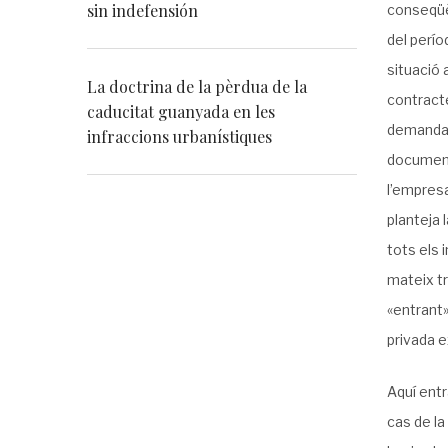
sin indefensión
conseqüèn
del perío
situació 
La doctrina de la pèrdua de la
contracte
caducitat guanyada en les
demandan
infraccions urbanístiques
documenta
l’empresa
planteja
tots els 
mateix tr
«entrant»
privada e
Aquí entr
cas de la