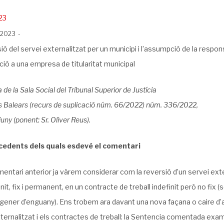
23
, 2023
ió del servei externalitzat per un municipi i l’assumpció de la respons
ació a una empresa de titularitat municipal
 de la Sala Social del Tribunal Superior de Justícia
les Balears (recurs de suplicació núm. 66/2022) núm. 336/2022,
uny (ponent: Sr. Oliver Reus).
cedents dels quals esdevé el comentari
entari anterior ja vàrem considerar com la reversió d’un servei exte
init, fix i permanent, en un contracte de treball indefinit però no fix
gener d’enguany). Ens trobem ara davant una nova façana o caire d’
xternalitzat i els contractes de treball: la Sentencia comentada e