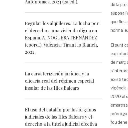
Autonòmics, 2023 (2a ed.).
de la pro
suposa l’
que fins 
Regular los alquileres. La lucha por
el derecho a una vivienda digna en
norma leg
España. A. NOGUERA FERNÁNDEZ
(coord.). València: Tirant lo Blanch,
El punt d
2022.
explotaci
de març d
s’interpr
La caracterización jurídica y la
existí tè
eficacia real del régimen especial
insular de las Illes Balears
vigència 
2020 el s
empresa p
El uso del catalán por los órganos
pròrroga 
judiciales de las Illes Balears y el
fou dene
derecho a la tutela judicial efectiva