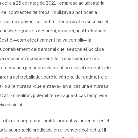
del dia 25 de març de 2021, l’empresa adjudicatària
l contractes de treball l’obligava a notificar la
per mor de conveni col·lectiu— tenen dret a «succeir» el
anuals, segons es desprèn), va adreçar al treballador
qüestió —com efectivament ho va complir— la
s coneixement del personal que, segons el judici de
 refusar el recobrament del treballador, i així es
lant demanda per acomiadament no causal en contra de
àrrega del treballador, però la càrrega de readmetre el
ia» o a l’empresa «que entrava», en el cas una empresa
tzat. En realitat, polemitzen en aquest cas l’empresa
ix municipi.
 tots reconegut que, amb la normativa anterior, i en el
tar la subrogació predicada en el conveni col·lectiu. Hi