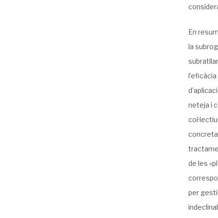
considera
En resum 
la subrog
subratlla
l’eficàci
d’aplicac
neteja i 
col·lecti
concreta
tractamen
de les «p
correspon
per gesti
indeclina