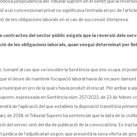
ndosa jurisprudència del Tribunal Suprem en el sentit que la reversi
ió a un concessionari privat no significava l’entrada en joc de l’articl
ó de les obligacions laborals en el cas de successió d’empresa.
de contractes del sector públic exigeix que la reversió dels ser
ió de les obligacions laborals, quan vengui determinat per llei,
, tornant al cas que va resoldre la Sentència que ens ocupa, el proble
que el deure de mantenir l’ocupació laboral havia de recaure damun
 municipal en pro de la qual s’havia produït el rescat. Per arribar a a
Suprem, expressada en Sentència núm. 257/2022, de 23 de febrer, conf
endrà de l’aplicació del que estableix la disposició transitòria prim
arç de 2018, el Tribunal Suprem ha sentenciat que la data de la cruïll
ació del servei, sinó del dia de publicació de la convocatòria. Es tracta
 jurídica de l’adjudicatari segon, que presentà la seva oferta de g