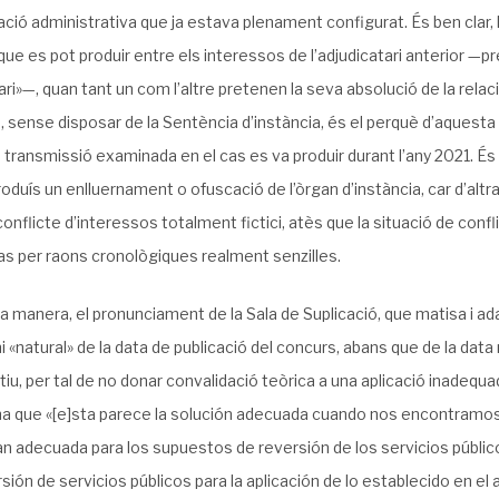
ció administrativa que ja estava plenament configurat. És ben clar,
que es pot produir entre els interessos de l’adjudicatari anterior —
ri»—, quan tant un com l’altre pretenen la seva absolució de la relac
sense disposar de la Sentència d’instància, és el perquè d’aquesta se
a transmissió examinada en el cas es va produir durant l’any 2021. És
oduís un enlluernament o ofuscació de l’òrgan d’instància, car d’a
conflicte d’interessos totalment fictici, atès que la situació de con
as per raons cronològiques realment senzilles.
 manera, el pronunciament de la Sala de Suplicació, que matisa i adap
 «natural» de la data de publicació del concurs, abans que de la data
iu, per tal de no donar convalidació teòrica a una aplicació inadequa
a que «[e]sta parece la solución adecuada cuando nos encontramos
an adecuada para los supuestos de reversión de los servicios públi
sión de servicios públicos para la aplicación de lo establecido en 