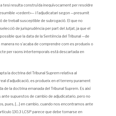
 la tesi resulta construïda inequívocament per resoldre
presumible «cedent»— i l’adjudicatari segon —presumit
ió de treball susceptible de subrogació. El que no
lecció de jurisprudència per part del Jutjat, ja que el
 possible que la data de la Sentència del Tribunal —de
ltra manera no s’acaba de comprendre com es produeix o
flicte per raons intertemporals està descartada en
ta la doctrina del Tribunal Suprem relativa al
 real d’adjudicació, es produeix en el terreny purament
da de la doctrina emanada del Tribunal Suprem. Es així
 ante supuestos de cambio de adjudicatario, pero no
cos, pues, […] en cambio, cuando nos encontramos ante
el artículo 130.3 LCSP parece que debe tomarse en