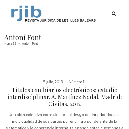
Antoni Font
Home 25
Antoni Font
>
Posted
Posted
5 julio, 2013
Número 11
on
in
Titulos cambiarios electrónicos: estudio
interdisciplinar. A. Martínez Nadal. Madrid:
Civitas, 2012
Una obra colectiva corre siempre el riesgo de dar prioridad a la
individualidad de sus partes por encima o por delante de la
sistemática y la coherencia interna, relegando estas cuestiones a