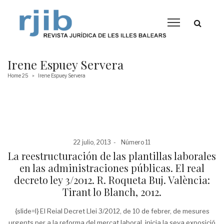
Irene Espuey Servera
Home 25
Irene Espuey Servera
>
Posted
Posted
22 julio, 2013
Número 11
on
in
La reestructuración de las plantillas laborales
en las administraciones públicas. El real
decreto ley 3/2012. R. Roqueta Buj. València:
Tirant lo Blanch, 2012.
{slide=I} El Reial Decret Llei 3/2012, de 10 de febrer, de mesures
urgents per a la reforma del mercat laboral, inicia la seva exposició