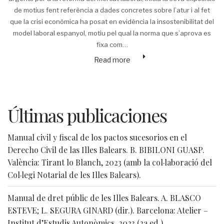
de motius fent referència a dades concretes sobre l’atur i al fet
que la crisi econòmica ha posat en evidència la insostenibilitat del
model laboral espanyol, motiu pel qual la norma que s’aprova es
fixa com…
Read more
Últimas publicaciones
Manual civil y fiscal de los pactos sucesorios en el
Derecho Civil de las Illes Balears. B. BIBILONI GUASP.
València: Tirant lo Blanch, 2023 (amb la col·laboració del
Col·legi Notarial de les Illes Balears).
Manual de dret públic de les Illes Balears. A. BLASCO
ESTEVE; L. SEGURA GINARD (dir.). Barcelona: Atelier –
Institut d’Estudis Autonòmics, 2023 (2a ed.).