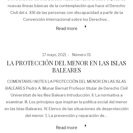
nuevas líneas básicas de la contemplación que hace el Derecho
Civil del s. XXI de las personas con discapacidad a partir de la
Convención internacional sobre los Derechos…
Read more
Posted
Posted
17 mayo, 2021
Número 01
on
in
LA PROTECCIÓN DEL MENOR EN LAS ISLAS
BALEARES
COMENTARIS I NOTES LA PROTECCIÓN DEL MENOR EN LAS ISLAS
BALEARES Pedro A. Munar Bernat Profesor titular de Derecho Civil
Universitat de les Illes Balears Introducción. II. La normativa a
examinar. III. Los principios que inspiran la polí­tica social del menor
en las Islas Baleares. IV. Elenco de las situaciones de despro­tección
del menor. 1. La prevención y reparación de…
Read more