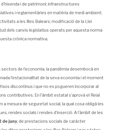
d’hisenda i de patrimoni; infraestructures
slatives i reglamentàries en matèria de medi ambient;
ctivitats a les Illes Balears; modificació de la Llei
tud dels canvis legislatius operats per aquesta norma
aquesta crònica normativa.
s sectors de l’economia, la pandèmia desembocà en
 donada l’estacionalitat de la seva economia i el moment
 fixos discontinus i que no es pogueren incorporar al
ons contributives. En l’àmbit estatal s’aprovà el Reial
com a mesura de seguretat social, la qual cosa obligà les
, rendes socials i rendes d’inserció. A l’àmbit de les
2 de juny
, de prestacions socials de caràcter
s dites prestacions a les Illes Balears i per a totes