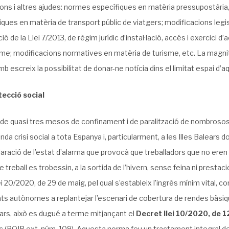
ns i altres ajudes: normes específiques en matèria pressupostària, 
ques en matèria de transport públic de viatgers; modificacions legi
ó de la Llei 7/2013, de règim jurídic d’instal·lació, accés i exercici d’a
sme; modificacions normatives en matèria de turisme, etc. La magni
b escreix la possibilitat de donar-ne notícia dins el limitat espai d’
ecció social
de quasi tres mesos de confinament i de paralització de nombroso
nda crisi social a tota Espanya i, particularment, a les Illes Balears
laració de l’estat d’alarma que provocà que treballadors que no eren
 treball es trobessin, a la sortida de l’hivern, sense feina ni prestaci
ei 20/2020, de 29 de maig, pel qual s’estableix l’ingrés mínim vital, 
s autònomes a replantejar l’escenari de cobertura de rendes bàsiques
ears, això es dugué a terme mitjançant el
Decret llei 10/2020, de 1
(BOIB ext. núm. 109). Aquesta norma feu un tractament integral de le