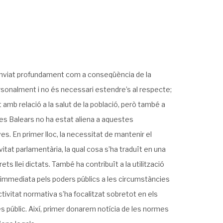
canviat profundament com a conseqüència de la
rsonalment i no és necessari estendre’s al respecte;
 amb relació a la salut de la població, però també a
 Illes Balears no ha estat aliena a aquestes
es. En primer lloc, la necessitat de mantenir el
tat parlamentària, la qual cosa s’ha traduït en una
s llei dictats. També ha contribuït a la utilització
a immediata pels poders públics a les circumstàncies
ctivitat normativa s’ha focalitzat sobretot en els
 públic. Així, primer donarem notícia de les normes