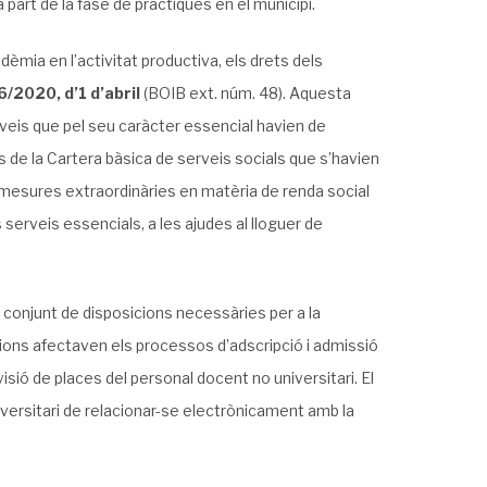
part de la fase de pràctiques en el municipi.
ndèmia en l’activitat productiva, els drets dels
 6/2020, d’1 d’abril
(BOIB ext. núm. 48). Aquesta
veis que pel seu caràcter essencial havien de
is de la Cartera bàsica de serveis socials que s’havien
mesures extraordinàries en matèria de renda social
 serveis essencials, a les ajudes al lloguer de
n conjunt de disposicions necessàries per a la
ions afectaven els processos d’adscripció i admissió
sió de places del personal docent no universitari. El
niversitari de relacionar-se electrònicament amb la