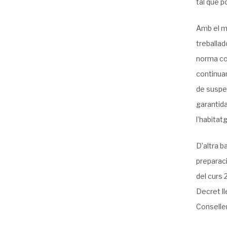
tal que p
Amb el ma
treballad
norma con
continuar
de suspe
garantida
l’habitat
D’altra b
preparac
del curs 
Decret ll
Conseller