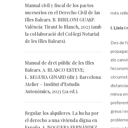
Manual civil y fiscal de los pactos
sucesorios en el Derecho Civil de las
més rell
Illes Balears. B. BIBILONI GUASP.
València: Tirant lo Blanch, 2023 (amb
I. Lleis 
la col·laboració del Col·legi Notarial
de les Illes Balears).
Des de l
propagaci
els canvi
Manual de dret públic de les Illes
l’economi
Balears. A. BLASCO ESTEVE;
L. SEGURA GINARD (dir.). Barcelona:
circumstà
Atelier – Institut d’Estudis
distancia
Autonòmics, 2023 (2a ed.).
minva en 
preferent
greus i e
Regular los alquileres. La lucha por
el derecho a una vivienda digna en
problemes
España. A. NOGUERA FERNÁNDEZ