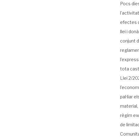
Pocs dies
l’activit
efectes d
llei i donà
conjunt d
reglament
l’express
tota cast
Llei 2/20
l’economi
pal·liar 
material,
règim exc
de limita
Comunitat