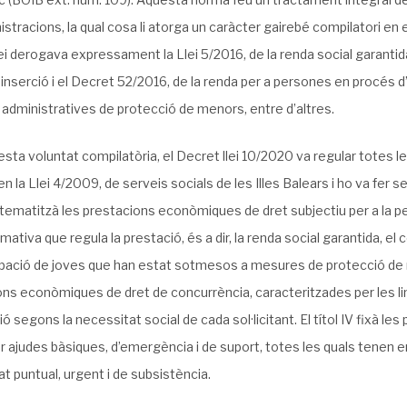
istracions, la qual cosa li atorga un caràcter gairebé compilatori en e
ei derogava expressament la Llei 5/2016, de la renda social garantida
’inserció i el Decret 52/2016, de la renda per a persones en procé
administratives de protecció de menors, entre d’altres.
ta voluntat compilatòria, el Decret llei 10/2020 va regular totes 
en la Llei 4/2009, de serveis socials de les Illes Balears i ho va fer se
sistematitzà les prestacions econòmiques de dret subjectiu per a la p
rmativa que regula la prestació, és a dir, la renda social garantida, e
ació de joves que han estat sotmesos a mesures de protecció de menor
ns econòmiques de dret de concurrència, caracteritzades per les limi
ió segons la necessitat social de cada sol·licitant. El títol IV fixà l
 ajudes bàsiques, d’emergència i de suport, totes les quals tenen e
t puntual, urgent i de subsistència.