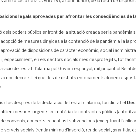
 amb ocasió de la COVID-19 i, a continuació, de la resta de disposic
osicions legals aprovades per afrontar les conseqüències de 
ó dels poders públics enfront de la situació creada per la pandèmia 
l’adopció de mesures dirigides a la contenció de la pandèmia i a la prot
l’aprovació de disposicions de caràcter econòmic, social i administra
 i, especialment, en els sectors socials més desprotegits, tot facili
laració de l’estat d’alarma pel Govern espanyol, mitjançant el Reial d
ns a nou decrets llei que des de distints enfocaments donen resposta
.
 dies després de la declaració de l’estat d’alarma, fou dictat el
Decr
tablien mesures urgents en matèria de contractes públics (autoritz
 de convenis, concerts educatius i subvencions (exceptuant l’aplic
e serveis socials (renda mínima d’inserció, renda social garantida, d