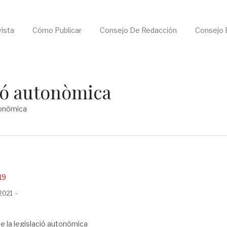
ista
Cómo Publicar
Consejo De Redacción
Consejo E
ció autonòmica
tonòmica
19
 2021
e la legislació autonòmica