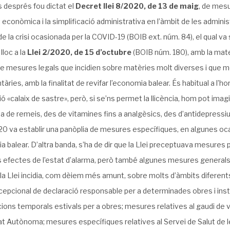
 després fou dictat el
Decret llei 8/2020, de 13 de maig
, de mesu
at econòmica i la simplificació administrativa en l’àmbit de les administ
e la crisi ocasionada per la COVID-19 (BOIB ext. núm. 84), el qual va
 lloc a la
Llei 2/2020, de 15 d’octubre
(BOIB núm. 180), amb la mat
e mesures legals que incidien sobre matèries molt diverses i que mod
àries, amb la finalitat de revifar l’economia balear. És habitual a l’h
ió «calaix de sastre», però, si se’ns permet la llicència, hom pot imag
a de remeis, des de vitamines fins a analgèsics, des d’antidepressius f
20 va establir una panòplia de mesures específiques, en algunes ocas
a balear. D’altra banda, s’ha de dir que la Llei preceptuava mesures
els efectes de l’estat d’alarma, però també algunes mesures generals 
 la Llei incidia, com dèiem més amunt, sobre molts d’àmbits diferents:
epcional de declaració responsable per a determinades obres i insta
cions temporals estivals per a obres; mesures relatives al gaudi de v
 Autònoma; mesures específiques relatives al Servei de Salut de le