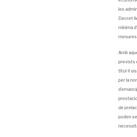
les admin
Decret ll
mínima d
mesures 
Amb aques
prevists 
títol II 
per la no
d’emancip
prestacio
de prelac
poden ser
necessita