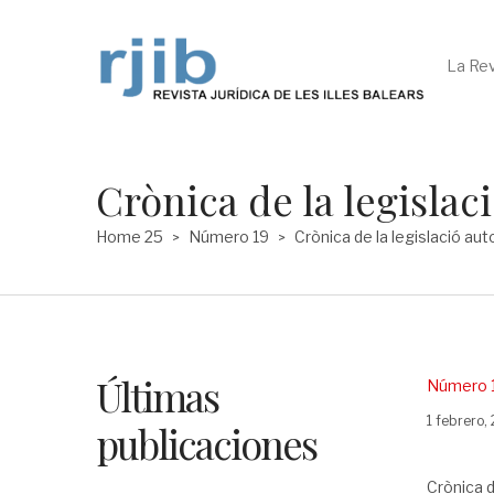
La Rev
Crònica de la legisla
Home 25
Número 19
Crònica de la legislació au
>
>
Últimas
Posted
Número 
in
Posted
1 febrero,
publicaciones
on
Crònica d