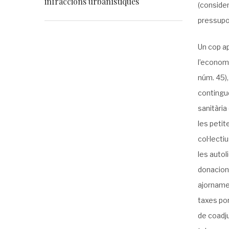
infraccions urbanístiques
(consider
pressupo
Un cop ap
l’economi
núm. 45),
contingu
sanitària
les peti
col·lecti
les autol
donacions
ajornamen
taxes por
de coadju