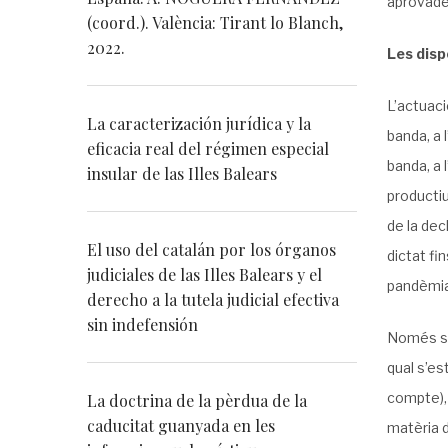
aprovades
(coord.). València: Tirant lo Blanch,
2022.
Les disp
L’actuaci
La caracterización jurídica y la
banda, a 
eficacia real del régimen especial
banda, a 
insular de las Illes Balears
productiu
de la dec
El uso del catalán por los órganos
dictat fi
judiciales de las Illes Balears y el
pandèmia
derecho a la tutela judicial efectiva
sin indefensión
Només sis
qual s’es
compte),
La doctrina de la pèrdua de la
caducitat guanyada en les
matèria d