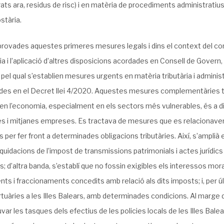
ats ara, residus de risc) i en matèria de procediments administratius
stària.
rovades aquestes primeres mesures legals i dins el context del confi
a i l’aplicació d’altres disposicions acordades en Consell de Govern,
 pel qual s’establien mesures urgents en matèria tributària i admi
des en el Decret llei 4/2020. Aquestes mesures complementàries ten
 en l’economia, especialment en els sectors més vulnerables, és a di
tes i mitjanes empreses. Es tractava de mesures que es relacionave
us per fer front a determinades obligacions tributàries. Així, s’amplià
iquidacions de l’impost de transmissions patrimonials i actes jurídi
; d’altra banda, s’establí que no fossin exigibles els interessos m
ts i fraccionaments concedits amb relació als dits imposts; i, per 
tuàries a les Illes Balears, amb determinades condicions. Al marge de
var les tasques dels efectius de les policies locals de les Illes Balea