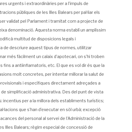
res urgents i extraordinàries per a l’impuls de
racions públiques de les Illes Balears per pal·liar els
 ser validat pel Parlament i tramitat com a projecte de
eixa denominació. Aquesta norma establí un amplíssim
ificà multitud de disposicions legals i
ora de descriure aquest tipus de normes, utilitzar
inar més fàcilment un calaix d’apotecari, on s’hi troben
ins a antiinflamatoris, etc. El que es vol dir és que la
ions molt concretes, per intentar millorar la salut de
 provisionals i específiques directament adreçades a
de simplificació administrativa. Des del punt de vista
 incentius per a la millora dels establiments turístics;
l·lacions que s’han d’executar en sòl urbà; excepció
acances del personal al servei de l’Administració de la
s Illes Balears; règim especial de concessió de