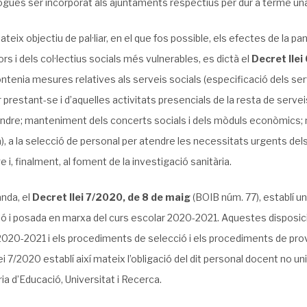
ogués ser incorporat als ajuntaments respectius per dur a terme una 
teix objectiu de pal·liar, en el que fos possible, els efectes de la pa
ors i dels col·lectius socials més vulnerables, es dictà el
Decret llei
tenia mesures relatives als serveis socials (especificació dels ser
 prestant-se i d’aquelles activitats presencials de la resta de serve
ndre; manteniment dels concerts socials i dels mòduls econòmics; 
), a la selecció de personal per atendre les necessitats urgents dels
ge i, finalment, al foment de la investigació sanitària.
anda, el
Decret llei 7/2020, de 8 de maig
(BOIB núm. 77), establí u
ió i posada en marxa del curs escolar 2020-2021. Aquestes disposic
2020-2021 i els procediments de selecció i els procediments de provi
ei 7/2020 establí així mateix l’obligació del dit personal docent no u
ia d’Educació, Universitat i Recerca.