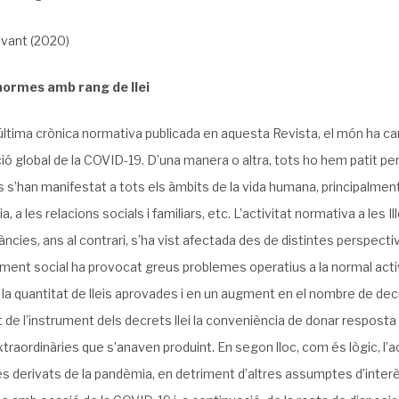
evant (2020)
i normes amb rang de llei
’última crònica normativa publicada en aquesta Revista, el món ha 
ó global de la COVID-19. D’una manera o altra, tots ho hem patit pe
s s’han manifestat a tots els àmbits de la vida humana, principalment
a, a les relacions socials i familiars, etc. L’activitat normativa a les
ncies, ans al contrari, s’ha vist afectada des de distintes perspectiv
ment social ha provocat greus problemes operatius a la normal activi
la quantitat de lleis aprovades i en un augment en el nombre de decret
 de l’instrument dels decrets llei la conveniència de donar respost
xtraordinàries que s’anaven produint. En segon lloc, com és lògic, l’a
 derivats de la pandèmia, en detriment d’altres assumptes d’interès