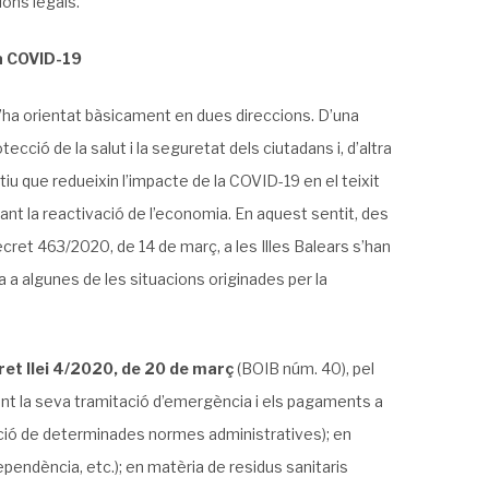
ions legals.
la COVID-19
s’ha orientat bàsicament en dues direccions. D’una
ecció de la salut i la seguretat dels ciutadans i, d’altra
tiu que redueixin l’impacte de la COVID-19 en el teixit
tant la reactivació de l’economia. En aquest sentit, des
ecret 463/2020, de 14 de març, a les Illes Balears s’han
 a algunes de les situacions originades per la
et llei 4/2020, de 20 de març
(BOIB núm. 40), pel
ant la seva tramitació d’emergència i els pagaments a
ació de determinades normes administratives); en
ependència, etc.); en matèria de residus sanitaris