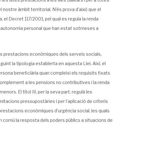
l nostre àmbit territorial. N’és prova d’això que el
, el Decret 117/2001, pel qual es regula la renda
s d’autonomia personal que han estat sotmeses a
les prestacions econòmiques dels serveis socials,
guint la tipologia establerta en aquesta Llei. Així, el
ersona beneficiària quan compleixi els requisits fixats
l complement a les pensions no contributives i la renda
s. El títol III, per la seva part, regulà les
tacions pressupostàries i per l’aplicació de criteris
es prestacions econòmiques d’urgència social, les quals
n comú la resposta dels poders públics a situacions de