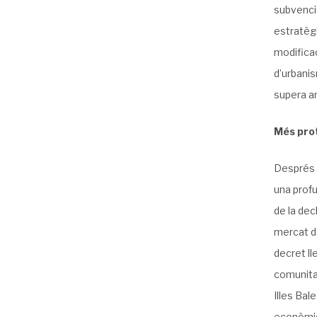
subvencio
estratègi
modificaci
d’urbani
supera am
Més prot
Després 
una profu
de la dec
mercat de
decret ll
comunitat
Illes Bal
econòmic 