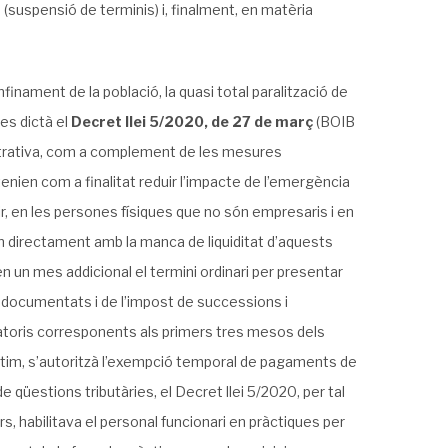
 (suspensió de terminis) i, finalment, en matèria
nament de la població, la quasi total paralització de
 es dictà el
Decret llei 5/2020, de 27 de març
(BOIB
nistrativa, com a complement de les mesures
ien com a finalitat reduir l’impacte de l’emergència
r, en les persones físiques que no són empresaris i en
n directament amb la manca de liquiditat d’aquests
 en un mes addicional el termini ordinari per presentar
cs documentats i de l’impost de successions i
oratoris corresponents als primers tres mesos dels
últim, s’autoritzà l’exempció temporal de pagaments de
 qüestions tributàries, el Decret llei 5/2020, per tal
rs, habilitava el personal funcionari en pràctiques per