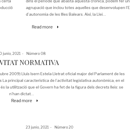
n certa
dins el període que abasta aquesta crònica, podem fer u
oducció
agrupació que inclou totes aquelles que desenvolupen l’E
d’autonomia de les Illes Balears. Així, la Llei…
Read more
osted
Posted
0 junio, 2021
Número 08
n
in
VITAT NORMATIVA
 2009) Lluís Isern Estela Lletrat oficial major del Parlament de les
lleis La principal característica de l’activitat legislativa autonòmica, en el
la utilització que el Govern ha fet de la figura dels decrets lleis: se
n’han dictat…
Read more
Posted
Posted
23 junio, 2021
Número 20