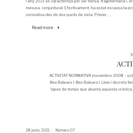
l’any 2021 es caracteritza per ser minsa, fragmentària i, e
mesura, conjuntural. Efectivament, ha estat escassa la pr
normativa des de dos punts de vista. Primer,…
Read more
P
3
o
ACTI
ACTIVITAT NORMATIVA (novembre 2008 – octubre
Illes Balears I. Illes Balears I. Lleis i decrets 
lapse de temps que abasta aquesta crònica, és 
Posted
Posted
28 junio, 2021
Número 07