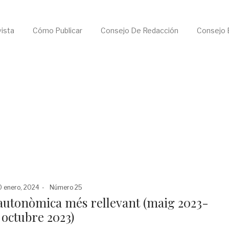
ista
Cómo Publicar
Consejo De Redacción
Consejo E
sted
Posted
 enero, 2024
Número 25
in
ó autonòmica més rellevant (maig 2023-
octubre 2023)