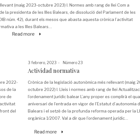
ellevant (maig 2023-octubre 2023) I. Normes amb rang de llei Com a
e la presidenta de les Illes Balears, de dissolució del Parlament de les
BOIB núm. 42), durant els mesos que abasta aquesta crònica l’activitat
rmativa a les Illes Balears…
Read more
Posted
Posted
3 febrero, 2023
Número 23
on
in
Actividad normativa
bre 2022-
Crònica de la legislació autonòmica més rellevant (maig 
sos de la
octubre 2022) I. Lleis i normes amb rang de llei Actualitzac
bre de
l’ordenament jurídic balear L’any proper es complirà el qu
activitat
aniversari de l’entrada en vigor de l’Estatut d’autonomia de
ront del
Balears i el setzè de la profunda reforma operada per la Ll
orgànica 1/2007. Val a dir que l’ordenament jurídic…
Read more