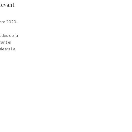
levant
mbre 2020-
ades de la
ant el
lears i a