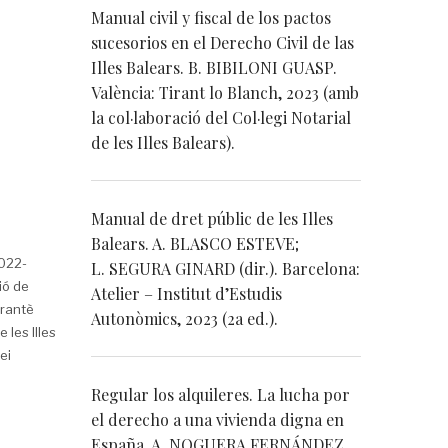
Manual civil y fiscal de los pactos
sucesorios en el Derecho Civil de las
Illes Balears. B. BIBILONI GUASP.
València: Tirant lo Blanch, 2023 (amb
la col·laboració del Col·legi Notarial
de les Illes Balears).
Manual de dret públic de les Illes
Balears. A. BLASCO ESTEVE;
2022-
L. SEGURA GINARD (dir.). Barcelona:
ió de
Atelier – Institut d’Estudis
arantè
Autonòmics, 2023 (2a ed.).
 les Illes
ei
Regular los alquileres. La lucha por
el derecho a una vivienda digna en
España. A. NOGUERA FERNÁNDEZ