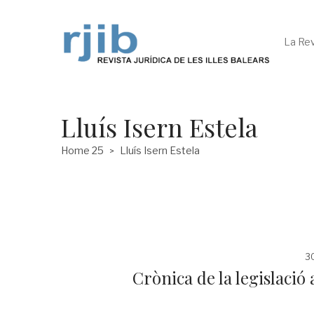
La Rev
Lluís Isern Estela
Home 25
Lluís Isern Estela
>
Po
30
on
Crònica de la legislaci