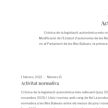
Ac
Crònica de la legislació autonòmica més rel
Modificació de l’Estatut d’autonomia de les Ill
no al Parlament de les Illes Balears, la primer
Posted
Posted
1 febrero, 2022
Número 21
on
in
Activitat normativa
Crònica de la legislació autonòmica més rellevant (juny 2
novembre 2021) I. Lleis i normes amb rang de llei La produ
normativa a les Illes Balears entre els mesos de juny i no