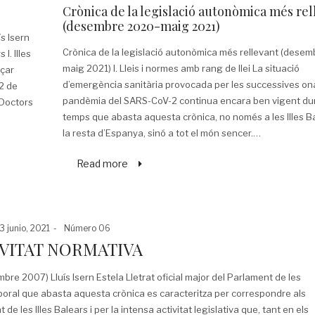
on
in
Crònica de la legislació autonòmica més rel
(desembre 2020-maig 2021)
s Isern
Crònica de la legislació autonòmica més rellevant (dese
I. Illes
maig 2021) I. Lleis i normes amb rang de llei La situació
nçar
d’emergència sanitària provocada per les successives on
22 de
pandèmia del SARS-CoV-2 continua encara ben vigent dur
 Doctors
temps que abasta aquesta crònica, no només a les Illes Ba
la resta d’Espanya, sinó a tot el món sencer.…
Read more
osted
Posted
3 junio, 2021
Número 06
n
in
VITAT NORMATIVA
 2007) Lluís Isern Estela Lletrat oficial major del Parlament de les
 temporal que abasta aquesta crònica es caracteritza per correspondre als
de les Illes Balears i per la intensa activitat legislativa que, tant en els