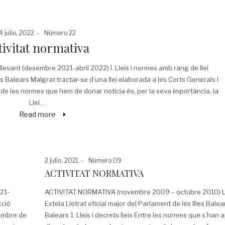
Posted
Posted
4 julio, 2022
Número 22
on
in
tivitat normativa
levant (desembre 2021-abril 2022) I. Lleis i normes amb rang de llei
es Balears Malgrat tractar-se d’una llei elaborada a les Corts Generals i
a de les normes que hem de donar notícia és, per la seva importància, la
Llei…
Read more
Posted
Posted
2 julio, 2021
Número 09
on
in
ACTIVITAT NORMATIVA
021-
ACTIVITAT NORMATIVA (novembre 2009 – octubre 2010) Ll
cció
Estela Lletrat oficial major del Parlament de les Illes Balears
vembre de
Balears 1. Lleis i decrets lleis Entre les normes que s’han 