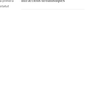
infraccions urbanístiques
na primera
statut