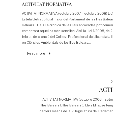
on
in
ACTIVITAT NORMATIVA
ACTIVITAT NORMATIVA (octubre 2007 – octubre 2008) Lluí
Estela Lletrat oficial major del Parlament de les Illes Balears 
Balears I. Lleis La crònica de les lleis aprovades pot come
esmentant aquelles més senzilles. Així, la Llei 1/2008, de 
febrer, de creació del Col·legi Professional de Llicenciats i
en Ciències Ambientals de les Illes Balears…
Read more
P
2
o
ACTI
ACTIVITAT NORMATIVA (octubre 2006 – setembre
Illes Balears I. Illes Balears 1. Lleis El lapse
darrers mesos de la VI legislatura del Parlament 