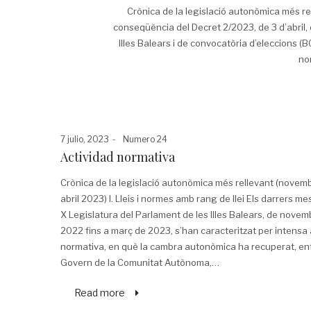
Crònica de la legislació autonòmica més r
conseqüència del Decret 2/2023, de 3 d’abril, d
Illes Balears i de convocatòria d’eleccions (
no
Posted
Posted
7 julio, 2023
Numero 24
on
in
Actividad normativa
Crònica de la legislació autonòmica més rellevant (novem
abril 2023) I. Lleis i normes amb rang de llei Els darrers me
X Legislatura del Parlament de les Illes Balears, de novem
2022 fins a març de 2023, s’han caracteritzat per intensa 
normativa, en què la cambra autonòmica ha recuperat, enf
Govern de la Comunitat Autònoma,…
Read more