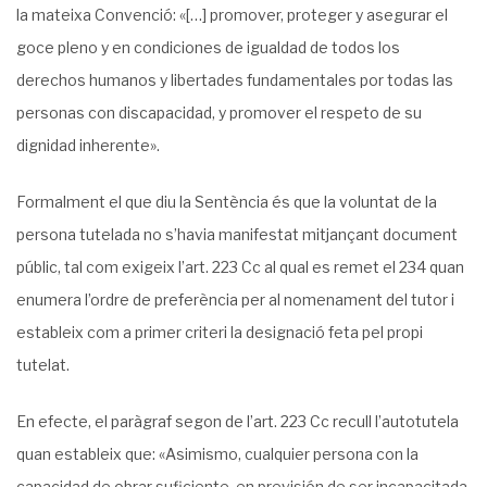
la mateixa Convenció: «[…] promover, proteger y asegurar el
goce pleno y en condiciones de igualdad de todos los
derechos humanos y libertades fundamentales por todas las
personas con discapacidad, y promover el respeto de su
dignidad inherente».
Formalment el que diu la Sentència és que la voluntat de la
persona tutelada no s’havia manifestat mitjançant document
públic, tal com exigeix l’art. 223 Cc al qual es remet el 234 quan
enumera l’ordre de preferència per al nomenament del tutor i
estableix com a primer criteri la designació feta pel propi
tutelat.
En efecte, el paràgraf segon de l’art. 223 Cc recull l’autotutela
quan estableix que: «Asimismo, cualquier persona con la
capacidad de obrar suficiente, en previsión de ser incapacitada