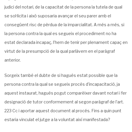
judici del notari, de la capacitat de la persona la tutela de qual
se sol·licita i això suposaria avançar el seu parer amb el
consegüent risc de pèrdua de la imparcialitat. A més a més, si
la persona contra la qual es segueix el procediment no ha
estat declarada incapaç, l’hem de tenir per plenament capaç en
virtut de la presumpció de la qual parlàvem en el paràgraf
anterior.
Sorgeix també el dubte de si hagués estat possible que la
persona contra la qual se segueix procés d’incapacitació, ja
aquest instaurat, hagués pogut comparèixer davant notari i fer
designació de tutor conformement al segon paràgraf de l’art.
223 Cc i aportar aquest document al procés. Fins a quin punt
estaria vinculat el jutge a la voluntat així manifestada?