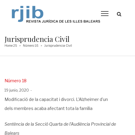
Jurisprudencia Civil
Home 25
Número 18
Jurisprudencia Civil
>
>
Posted
Número 18
in
Posted
19 junio, 2020
on
Modificació de la capacitat i divorci. L’Alzheimer d’un
dels membres
acaba afectant tota la família
Sentència de la Secció Quarta de l’Audiència Provincial de
Balears