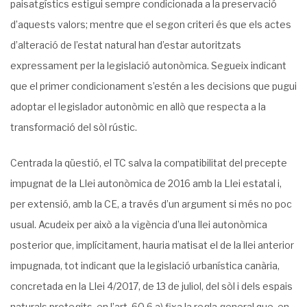
paisatgístics estigui sempre condicionada a la preservació
d’aquests valors; mentre que el segon criteri és que els actes
d’alteració de l’estat natural han d’estar autoritzats
expressament per la legislació autonòmica. Segueix indicant
que el primer condicionament s’estén a les decisions que pugui
adoptar el legislador autonòmic en allò que respecta a la
transformació del sòl rústic.
Centrada la qüestió, el TC salva la compatibilitat del precepte
impugnat de la Llei autonòmica de 2016 amb la Llei estatal i,
per extensió, amb la CE, a través d’un argument si més no poc
usual. Acudeix per això a la vigència d’una llei autonòmica
posterior que, implícitament, hauria matisat el de la llei anterior
impugnada, tot indicant que la legislació urbanística canària,
concretada en la Llei 4/2017, de 13 de juliol, del sòl i dels espais
naturals protegits, en l’art. 60.6.a) fixa la regla general que, en