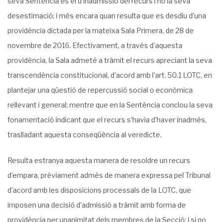
seva Sentència és el d’inadmissió del recurs i no la seva
desestimació; i més encara quan resulta que es desdiu d’una
providència dictada per la mateixa Sala Primera, de 28 de
novembre de 2016. Efectivament, a través d’aquesta
providència, la Sala admeté a tràmit el recurs apreciant la seva
transcendència constitucional, d’acord amb l’art. 50.1 LOTC, en
plantejar una qüestió de repercussió social o econòmica
rellevant i general; mentre que en la Sentència conclou la seva
fonamentació indicant que el recurs s’havia d’haver inadmès,
traslladant aquesta conseqüència al veredicte.
Resulta estranya aquesta manera de resoldre un recurs
d’empara, prèviament admès de manera expressa pel Tribunal
d’acord amb les disposicions processals de la LOTC, que
imposen una decisió d’admissió a tràmit amb forma de
providència per unanimitat dels membres de la Secció; i si no