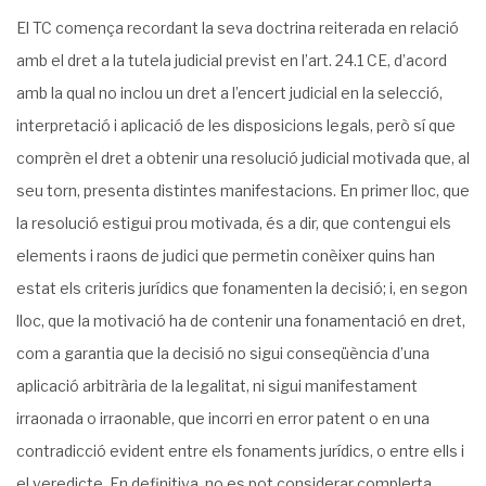
El TC comença recordant la seva doctrina reiterada en relació
amb el dret a la tutela judicial previst en l’art. 24.1 CE, d’acord
amb la qual no inclou un dret a l’encert judicial en la selecció,
interpretació i aplicació de les disposicions legals, però sí que
comprèn el dret a obtenir una resolució judicial motivada que, al
seu torn, presenta distintes manifestacions. En primer lloc, que
la resolució estigui prou motivada, és a dir, que contengui els
elements i raons de judici que permetin conèixer quins han
estat els criteris jurídics que fonamenten la decisió; i, en segon
lloc, que la motivació ha de contenir una fonamentació en dret,
com a garantia que la decisió no sigui conseqüència d’una
aplicació arbitrària de la legalitat, ni sigui manifestament
irraonada o irraonable, que incorri en error patent o en una
contradicció evident entre els fonaments jurídics, o entre ells i
el veredicte. En definitiva, no es pot considerar complerta