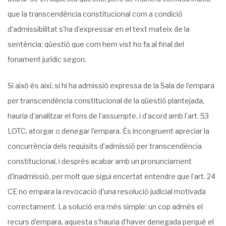
que la transcendència constitucional com a condició
d’admissibilitat s’ha d’expressar en el text mateix de la
sentència; qüestió que com hem vist ho fa al final del
fonament jurídic segon.
Si això és així, si hi ha admissió expressa de la Sala de l’empara
per transcendència constitucional de la qüestió plantejada,
hauria d’analitzar el fons de l’assumpte, i d’acord amb l’art. 53
LOTC, atorgar o denegar l’empara. És incongruent apreciar la
concurrència dels requisits d’admissió per transcendència
constitucional, i després acabar amb un pronunciament
d’inadmissió, per molt que sigui encertat entendre que l’art. 24
CE no empara la revocació d’una resolució judicial motivada
correctament. La solució era més simple: un cop admès el
recurs d’empara, aquesta s’hauria d’haver denegada perquè el