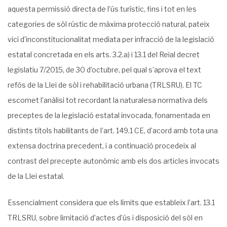
aquesta permissió directa de l’ús turístic, fins i tot en les
categories de sòl rústic de màxima protecció natural, pateix
vici d’inconstitucionalitat mediata per infracció de la legislació
estatal concretada en els arts. 3.2.a) i 13.1 del Reial decret
legislatiu 7/2015, de 30 d’octubre, pel qual s’aprova el text
refós de la Llei de sòl i rehabilitació urbana (TRLSRU). El TC
escomet l’anàlisi tot recordant la naturalesa normativa dels
preceptes de la legislació estatal invocada, fonamentada en
distints títols habilitants de l’art. 149.1 CE, d’acord amb tota una
extensa doctrina precedent, i a continuació procedeix al
contrast del precepte autonòmic amb els dos articles invocats
de la Llei estatal.
Essencialment considera que els límits que estableix l’art. 13.1
TRLSRU, sobre limitació d’actes d’ús i disposició del sòl en