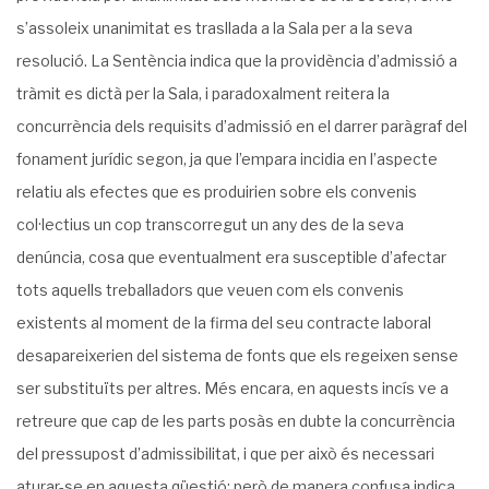
s’assoleix unanimitat es trasllada a la Sala per a la seva
resolució. La Sentència indica que la providència d’admissió a
tràmit es dictà per la Sala, i paradoxalment reitera la
concurrència dels requisits d’admissió en el darrer paràgraf del
fonament jurídic segon, ja que l’empara incidia en l’aspecte
relatiu als efectes que es produirien sobre els convenis
col·lectius un cop transcorregut un any des de la seva
denúncia, cosa que eventualment era susceptible d’afectar
tots aquells treballadors que veuen com els convenis
existents al moment de la firma del seu contracte laboral
desapareixerien del sistema de fonts que els regeixen sense
ser substituïts per altres. Més encara, en aquests incís ve a
retreure que cap de les parts posàs en dubte la concurrència
del pressupost d’admissibilitat, i que per això és necessari
aturar-se en aquesta qüestió; però de manera confusa indica