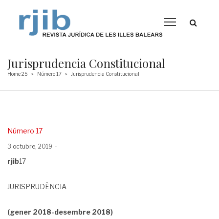
Jurisprudencia Constitucional
Home 25
Número 17
Jurisprudencia Constitucional
>
>
Posted
Número 17
in
Posted
3 octubre, 2019
on
rjib
17
JURISPRUDÈNCIA
(gener 2018-desembre 2018)