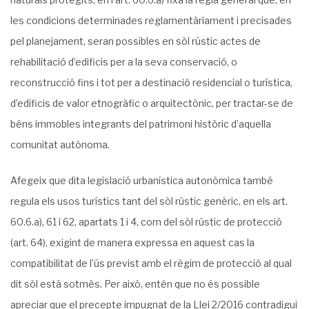
les condicions determinades reglamentàriament i precisades
pel planejament, seran possibles en sòl rústic actes de
rehabilitació d’edificis per a la seva conservació, o
reconstrucció fins i tot per a destinació residencial o turística,
d’edificis de valor etnogràfic o arquitectònic, per tractar-se de
béns immobles integrants del patrimoni històric d’aquella
comunitat autònoma.
Afegeix que dita legislació urbanística autonòmica també
regula els usos turístics tant del sòl rústic genèric, en els art.
60.6.a), 61 i 62, apartats 1 i 4, com del sòl rústic de protecció
(art. 64), exigint de manera expressa en aquest cas la
compatibilitat de l’ús previst amb el règim de protecció al qual
dit sòl està sotmès. Per això, entén que no és possible
apreciar que el precepte impugnat de la Llei 2/2016 contradigui