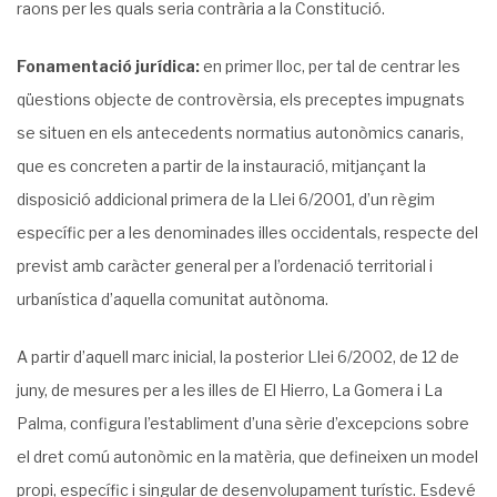
raons per les quals seria contrària a la Constitució.
Fonamentació jurídica:
en primer lloc, per tal de centrar les
qüestions objecte de controvèrsia, els preceptes impugnats
se situen en els antecedents normatius autonòmics canaris,
que es concreten a partir de la instauració, mitjançant la
disposició addicional primera de la Llei 6/2001, d’un règim
específic per a les denominades illes occidentals, respecte del
previst amb caràcter general per a l’ordenació territorial i
urbanística d’aquella comunitat autònoma.
A partir d’aquell marc inicial, la posterior Llei 6/2002, de 12 de
juny, de mesures per a les illes de El Hierro, La Gomera i La
Palma, configura l’establiment d’una sèrie d’excepcions sobre
el dret comú autonòmic en la matèria, que defineixen un model
propi, específic i singular de desenvolupament turístic. Esdevé