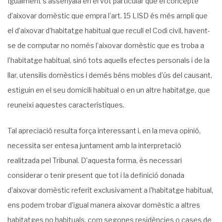
Igualment s’assenyala en el vot particular que el concepte
d’aixovar domèstic que empra l’art. 15 LISD és més ampli que
el d’aixovar d’habitatge habitual que recull el Codi civil, havent-
se de computar no només l’aixovar domèstic que es troba a
l’habitatge habitual, sinó tots aquells efectes personals i de la
llar, utensilis domèstics i demés béns mobles d’ús del causant,
estiguin en el seu domicili habitual o en un altre habitatge, que
reuneixi aquestes característiques.
Tal apreciació resulta força interessant i, en la meva opinió,
necessita ser entesa juntament amb la interpretació
realitzada pel Tribunal. D’aquesta forma, és necessari
considerar o tenir present que tot i la definició donada
d’aixovar domèstic referit exclusivament a l’habitatge habitual,
ens podem trobar d’igual manera aixovar domèstic a altres
habitatges no habituals, com segones residències o cases de