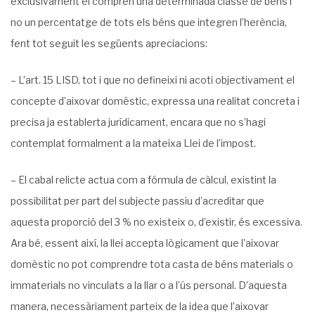
exclusivament el comprèn una determinada classe de béns i
no un percentatge de tots els béns que integren l’herència,
fent tot seguit les següents apreciacions:
– L’art. 15 LISD, tot i que no defineixi ni acoti objectivament el
concepte d’aixovar domèstic, expressa una realitat concreta i
precisa ja establerta jurídicament, encara que no s’hagi
contemplat formalment a la mateixa Llei de l’impost.
– El cabal relicte actua com a fórmula de càlcul, existint la
possibilitat per part del subjecte passiu d’acreditar que
aquesta proporció del 3 % no existeix o, d’existir, és excessiva.
Ara bé, essent així, la llei accepta lògicament que l’aixovar
domèstic no pot comprendre tota casta de béns materials o
immaterials no vinculats a la llar o a l’ús personal. D’aquesta
manera, necessàriament parteix de la idea que l’aixovar