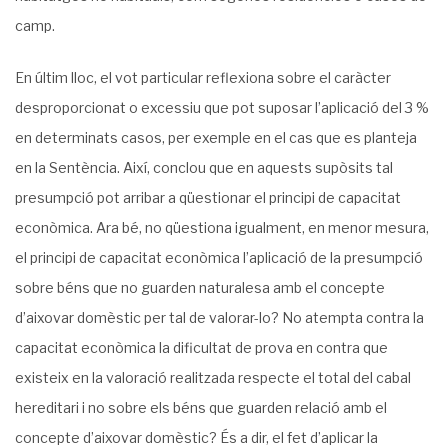
camp.
En últim lloc, el vot particular reflexiona sobre el caràcter
desproporcionat o excessiu que pot suposar l’aplicació del 3 %
en determinats casos, per exemple en el cas que es planteja
en la Sentència. Així, conclou que en aquests supòsits tal
presumpció pot arribar a qüestionar el principi de capacitat
econòmica. Ara bé, no qüestiona igualment, en menor mesura,
el principi de capacitat econòmica l’aplicació de la presumpció
sobre béns que no guarden naturalesa amb el concepte
d’aixovar domèstic per tal de valorar-lo? No atempta contra la
capacitat econòmica la dificultat de prova en contra que
existeix en la valoració realitzada respecte el total del cabal
hereditari i no sobre els béns que guarden relació amb el
concepte d’aixovar domèstic? És a dir, el fet d’aplicar la