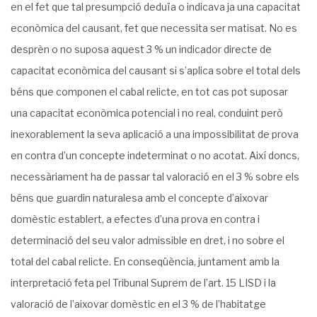
en el fet que tal presumpció deduïa o indicava ja una capacitat
econòmica del causant, fet que necessita ser matisat. No es
desprèn o no suposa aquest 3 % un indicador directe de
capacitat econòmica del causant si s’aplica sobre el total dels
béns que componen el cabal relicte, en tot cas pot suposar
una capacitat econòmica potencial i no real, conduint però
inexorablement la seva aplicació a una impossibilitat de prova
en contra d’un concepte indeterminat o no acotat. Així doncs,
necessàriament ha de passar tal valoració en el 3 % sobre els
béns que guardin naturalesa amb el concepte d’aixovar
domèstic establert, a efectes d’una prova en contra i
determinació del seu valor admissible en dret, i no sobre el
total del cabal relicte. En conseqüència, juntament amb la
interpretació feta pel Tribunal Suprem de l’art. 15 LISD i la
valoració de l’aixovar domèstic en el 3 % de l’habitatge