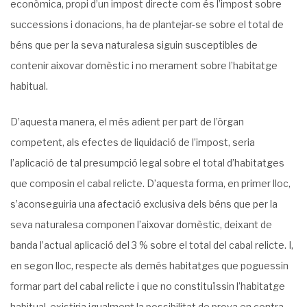
econòmica, propi d’un impost directe com és l’impost sobre
successions i donacions, ha de plantejar-se sobre el total de
béns que per la seva naturalesa siguin susceptibles de
contenir aixovar domèstic i no merament sobre l’habitatge
habitual.
D’aquesta manera, el més adient per part de l’òrgan
competent, als efectes de liquidació de l’impost, seria
l’aplicació de tal presumpció legal sobre el total d’habitatges
que composin el cabal relicte. D’aquesta forma, en primer lloc,
s’aconseguiria una afectació exclusiva dels béns que per la
seva naturalesa componen l’aixovar domèstic, deixant de
banda l’actual aplicació del 3 % sobre el total del cabal relicte. I,
en segon lloc, respecte als demés habitatges que poguessin
formar part del cabal relicte i que no constituïssin l’habitatge
habitual, existiria igualment la possibilitat de prova en contra