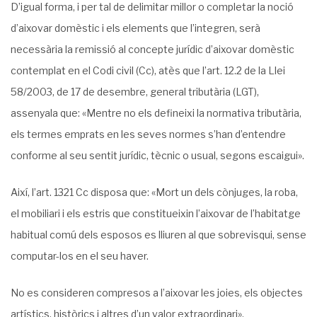
D’igual forma, i per tal de delimitar millor o completar la noció
d’aixovar domèstic i els elements que l’integren, serà
necessària la remissió al concepte jurídic d’aixovar domèstic
contemplat en el Codi civil (Cc), atès que l’art. 12.2 de la Llei
58/2003, de 17 de desembre, general tributària (LGT),
assenyala que: «Mentre no els defineixi la normativa tributària,
els termes emprats en les seves normes s’han d’entendre
conforme al seu sentit jurídic, tècnic o usual, segons escaigui».
Així, l’art. 1321 Cc disposa que: «Mort un dels cònjuges, la roba,
el mobiliari i els estris que constitueixin l’aixovar de l’habitatge
habitual comú dels esposos es lliuren al que sobrevisqui, sense
computar-los en el seu haver.
No es consideren compresos a l’aixovar les joies, els objectes
artístics, històrics i altres d’un valor extraordinari».