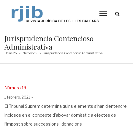
Jurisprudencia Contencioso
Administrativa
Home 25
Número 19
Jurisprudencia Contencioso Administrativa
>
>
Posted
Número 19
in
Posted
1 febrero, 2021
on
El Tribunal Suprem determina quins elements s’han d’entendre
inclosos en el concepte d’aixovar domèstic a efectes de
l’impost sobre successions i donacions