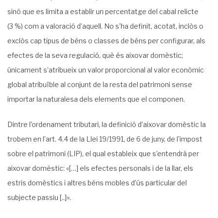
sinó que es limita a establir un percentatge del cabal relicte
(3 %) com a valoració d’aquell. No s’ha definit, acotat, inclòs o
exclòs cap tipus de béns o classes de béns per configurar, als
efectes de la seva regulació, què és aixovar domèstic;
únicament s’atribueix un valor proporcional al valor econòmic
global atribuïble al conjunt de la resta del patrimoni sense
importar la naturalesa dels elements que el componen.
Dintre l’ordenament tributari, la definició d’aixovar domèstic la
trobem en l’art. 4.4 de la Llei 19/1991, de 6 de juny, de l’impost
sobre el patrimoni (LIP), el qual estableix que s’entendrà per
aixovar domèstic: «[…] els efectes personals i de la llar, els
estris domèstics i altres béns mobles d’ús particular del
subjecte passiu [..]».