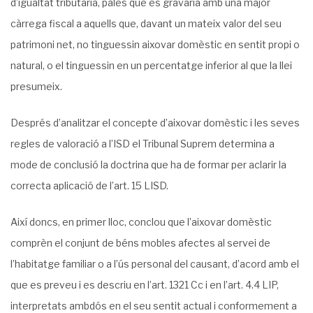
d’igualtat tributària, palès que es gravaria amb una major
càrrega fiscal a aquells que, davant un mateix valor del seu
patrimoni net, no tinguessin aixovar domèstic en sentit propi o
natural, o el tinguessin en un percentatge inferior al que la llei
presumeix.
Després d’analitzar el concepte d’aixovar domèstic i les seves
regles de valoració a l’ISD el Tribunal Suprem determina a
mode de conclusió la doctrina que ha de formar per aclarir la
correcta aplicació de l’art. 15 LISD.
Així doncs, en primer lloc, conclou que l’aixovar domèstic
comprèn el conjunt de béns mobles afectes al servei de
l’habitatge familiar o a l’ús personal del causant, d’acord amb el
que es preveu i es descriu en l’art. 1321 Cc i en l’art. 4.4 LIP,
interpretats ambdós en el seu sentit actual i conformement a