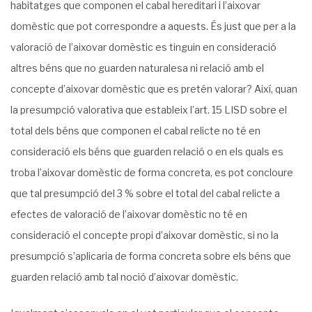
habitatges que componen el cabal hereditari i l’aixovar
domèstic que pot correspondre a aquests. És just que per a la
valoració de l’aixovar domèstic es tinguin en consideració
altres béns que no guarden naturalesa ni relació amb el
concepte d’aixovar domèstic que es pretén valorar? Així, quan
la presumpció valorativa que estableix l’art. 15 LISD sobre el
total dels béns que componen el cabal relicte no té en
consideració els béns que guarden relació o en els quals es
troba l’aixovar domèstic de forma concreta, es pot concloure
que tal presumpció del 3 % sobre el total del cabal relicte a
efectes de valoració de l’aixovar domèstic no té en
consideració el concepte propi d’aixovar domèstic, si no la
presumpció s’aplicaria de forma concreta sobre els béns que
guarden relació amb tal noció d’aixovar domèstic.