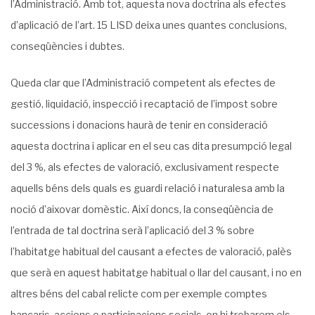
l’Administració. Amb tot, aquesta nova doctrina als efectes
d’aplicació de l’art. 15 LISD deixa unes quantes conclusions,
conseqüències i dubtes.
Queda clar que l’Administració competent als efectes de
gestió, liquidació, inspecció i recaptació de l’impost sobre
successions i donacions haurà de tenir en consideració
aquesta doctrina i aplicar en el seu cas dita presumpció legal
del 3 %, als efectes de valoració, exclusivament respecte
aquells béns dels quals es guardi relació i naturalesa amb la
noció d’aixovar domèstic. Així doncs, la conseqüència de
l’entrada de tal doctrina serà l’aplicació del 3 % sobre
l’habitatge habitual del causant a efectes de valoració, palès
que serà en aquest habitatge habitual o llar del causant, i no en
altres béns del cabal relicte com per exemple comptes
bancaris, accions o participacions socials, on hi trobarem els