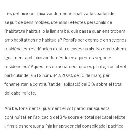
Les definicions d’aixovar domèstic analitzades parlen de
seguit de béns mobles, utensilis i efectes personals de
l’habitatge habitual o la llar, ara bé, què passa quan ens trobem
amb habitatges no habituals? Pensi’s per exemple en segones
residències, residències d’estiu o cases rurals. No ens trobem
igualment amb aixovar domèstic en aquestes segones
residències? Aquest és el raonament que es planteja en el vot
particular de la STS núm. 342/2020, de 10 de març, per
fonamentar la continuïtat de l’aplicació del 3 % sobre el total
del cabal relicte.
Ara bé, fonamenta igualment el vot particular aquesta
continuïtat en l’aplicació del 3 % sobre el total del cabal relicte
i, fins aleshores, una línia jurisprudencial consolidada i pacífica,