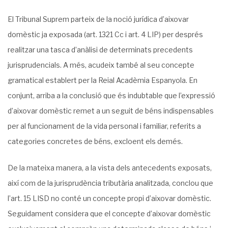
El Tribunal Suprem parteix de la noció jurídica d’aixovar
domèstic ja exposada (art. 1321 Cc i art. 4 LIP) per després
realitzar una tasca d’anàlisi de determinats precedents
jurisprudencials. A més, acudeix també al seu concepte
gramatical establert per la Reial Acadèmia Espanyola. En
conjunt, arriba a la conclusió que és indubtable que l’expressió
d’aixovar domèstic remet a un seguit de béns indispensables
per al funcionament de la vida personal i familiar, referits a
categories concretes de béns, excloent els demés.
De la mateixa manera, a la vista dels antecedents exposats,
així com de la jurisprudència tributària analitzada, conclou que
l’art. 15 LISD no conté un concepte propi d’aixovar domèstic.
Seguidament considera que el concepte d’aixovar domèstic