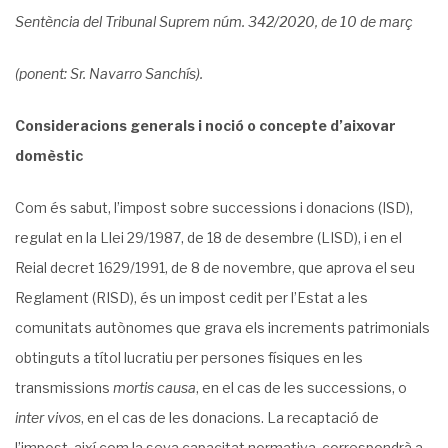
Sentència del Tribunal Suprem núm. 342/2020, de 10 de març
(ponent: Sr. Navarro Sanchís).
Consideracions generals i noció o concepte d’aixovar
domèstic
Com és sabut, l’impost sobre successions i donacions (ISD),
regulat en la Llei 29/1987, de 18 de desembre (LISD), i en el
Reial decret 1629/1991, de 8 de novembre, que aprova el seu
Reglament (RISD), és un impost cedit per l’Estat a les
comunitats autònomes que grava els increments patrimonials
obtinguts a títol lucratiu per persones físiques en les
transmissions
mortis causa
, en el cas de les successions, o
inter vivos
, en el cas de les donacions. La recaptació de
l’impost, així com la seva capacitat normativa, correspondrà a