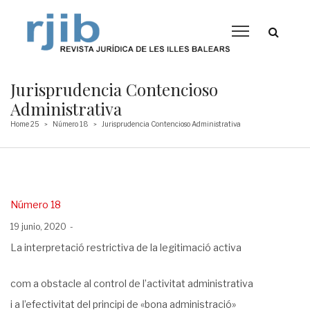
Jurisprudencia Contencioso
Administrativa
Home 25
Número 18
Jurisprudencia Contencioso Administrativa
>
>
Posted
Número 18
in
Posted
19 junio, 2020
on
La interpretació restrictiva de la legitimació activa
com a obstacle al control de l’activitat administrativa
i
a l’efectivitat del principi de «bona administració»