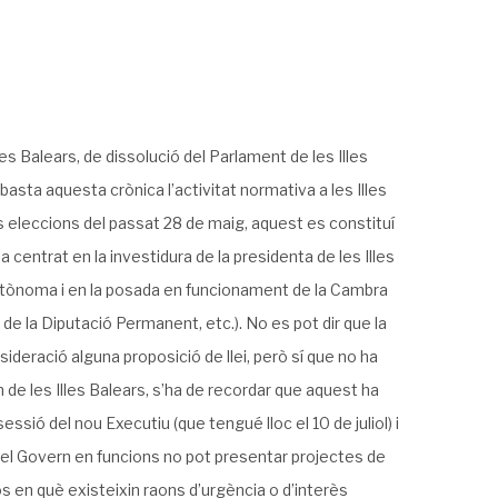
es Balears, de dissolució del Parlament de les Illes
asta aquesta crònica l’activitat normativa a les Illes
s eleccions del passat 28 de maig, aquest es constituí
ha centrat en la investidura de la presidenta de les Illes
utònoma i en la posada en funcionament de la Cambra
 de la Diputació Permanent, etc.). No es pot dir que la
sideració alguna proposició de llei, però sí que no ha
n de les Illes Balears, s’ha de recordar que aquest ha
ssió del nou Executiu (que tengué lloc el 10 de juliol) i
s, el Govern en funcions no pot presentar projectes de
sos en què existeixin raons d’urgència o d’interès