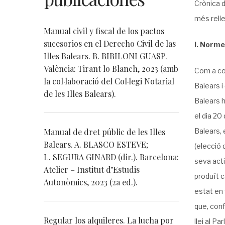
Crònica d
més rell
Manual civil y fiscal de los pactos
sucesorios en el Derecho Civil de las
I. Norme
Illes Balears. B. BIBILONI GUASP.
València: Tirant lo Blanch, 2023 (amb
Com a con
la col·laboració del Col·legi Notarial
Balears i
de les Illes Balears).
Balears h
el dia 20
Manual de dret públic de les Illes
Balears,
Balears. A. BLASCO ESTEVE;
(elecció 
L. SEGURA GINARD (dir.). Barcelona:
seva acti
Atelier – Institut d’Estudis
produït c
Autonòmics, 2023 (2a ed.).
estat en 
que, conf
Regular los alquileres. La lucha por
llei al P