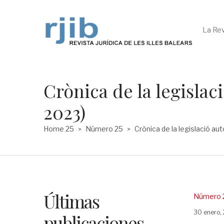
La Rev
Crònica de la legisla
2023)
Home 25
Número 25
Crònica de la legislació a
>
>
Últimas
Posted
Número 
in
Posted
30 enero,
publicaciones
on