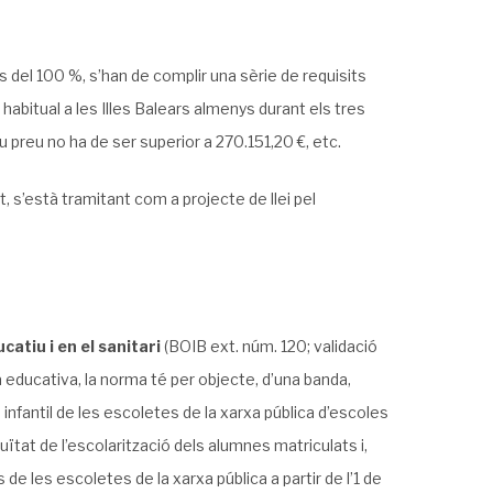
és del 100 %, s’han de complir una sèrie de requisits
habitual a les Illes Balears almenys durant els tres
u preu no ha de ser superior a 270.151,20 €, etc.
, s’està tramitant com a projecte de llei pel
atiu i en el sanitari
(BOIB ext. núm. 120; validació
a educativa, la norma té per objecte, d’una banda,
infantil de les escoletes de la xarxa pública d’escoles
uïtat de l’escolarització dels alumnes matriculats i,
de les escoletes de la xarxa pública a partir de l’1 de