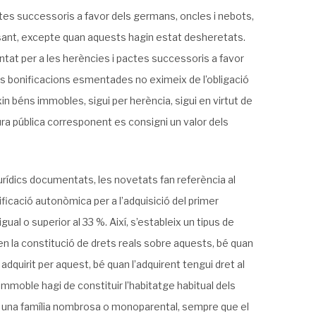
ctes successoris a favor dels germans, oncles i nebots,
ant, excepte quan aquests hagin estat desheretats.
entat per a les herències i pactes successoris a favor
 les bonificacions esmentades no eximeix de l’obligació
in béns immobles, sigui per herència, sigui en virtut de
tura pública corresponent es consigni un valor dels
jurídics documentats, les novetats fan referència al
ficació autonòmica per a l’adquisició del primer
al o superior al 33 %. Així, s’estableix un tipus de
 la constitució de drets reals sobre aquests, bé quan
adquirit per aquest, bé quan l’adquirent tengui dret al
mmoble hagi de constituir l’habitatge habitual dels
rin una família nombrosa o monoparental, sempre que el