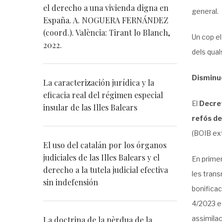
el derecho a una vivienda digna en
general.
España. A. NOGUERA FERNÁNDEZ
(coord.). València: Tirant lo Blanch,
Un cop el
2022.
dels qual
Disminuc
La caracterización jurídica y la
eficacia real del régimen especial
El
Decret
insular de las Illes Balears
refós de
(BOIB ext
El uso del catalán por los órganos
judiciales de las Illes Balears y el
En primer
derecho a la tutela judicial efectiva
les trans
sin indefensión
bonificac
4/2023 es
assimilac
La doctrina de la pèrdua de la