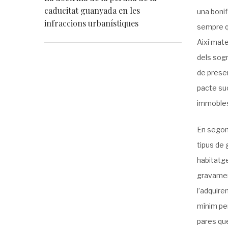
caducitat guanyada en les
una bonif
infraccions urbanístiques
sempre q
Així mate
dels sogr
de presen
pacte suc
immobles 
En segon 
tipus de 
habitatge
gravamen
l’adquire
mínim per
pares que