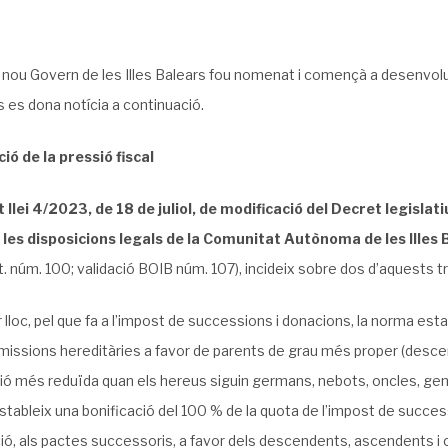
 nou Govern de les Illes Balears fou nomenat i començà a desenvolupa
s es dona notícia a continuació.
ió de la pressió fiscal
 llei 4/2023, de 18 de juliol, de modificació del Decret legislati
 les disposicions legals de la Comunitat Autònoma de les Illes 
. núm. 100; validació BOIB núm. 107), incideix sobre dos d’aquests tr
 lloc, pel que fa a l’impost de successions i donacions, la norma esta
missions hereditàries a favor de parents de grau més proper (descen
ió més reduïda quan els hereus siguin germans, nebots, oncles, gend
tableix una bonificació del 100 % de la quota de l’impost de successi
ió, als pactes successoris, a favor dels descendents, ascendents i còn