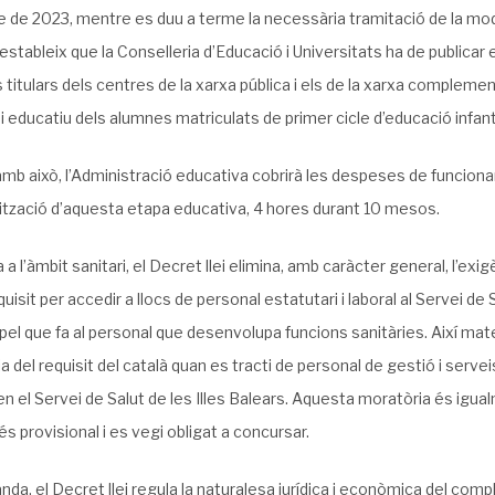
de 2023, mentre es duu a terme la necessària tramitació de la modi
estableix que la Conselleria d’Educació i Universitats ha de publica
s titulars dels centres de la xarxa pública i els de la xarxa complementà
i educatiu dels alumnes matriculats de primer cicle d’educació infanti
mb això, l’Administració educativa cobrirà les despeses de funcionam
ització d’aquesta etapa educativa, 4 hores durant 10 mesos.
a a l’àmbit sanitari, el Decret llei elimina, amb caràcter general, l’e
uisit per accedir a llocs de personal estatutari i laboral al Servei de 
 pel que fa al personal que desenvolupa funcions sanitàries. Així mat
ia del requisit del català quan es tracti de personal de gestió i serve
n el Servei de Salut de les Illes Balears. Aquesta moratòria és igual
és provisional i es vegi obligat a concursar.
anda, el Decret llei regula la naturalesa jurídica i econòmica del comp