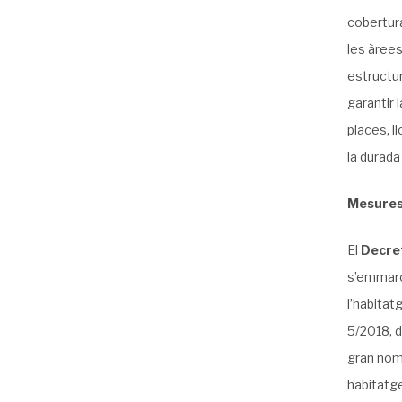
cobertura
les àrees
estructur
garantir 
places, l
la durada
Mesures 
El
Decret
s’emmarca
l’habitat
5/2018, d
gran nomb
habitatge