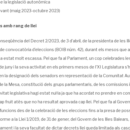
e la legislació autonòmica
evant (maig 2023-octubre 2023)
s amb rang de llei
seqüència del Decret 2/2023, de 3 d’abril, de la presidenta de les Ill
 de convocatòria d’eleccions (BOIB núm. 42), durant els mesos que ab
a estat molt escassa. Pel que fa al Parlament, un cop celebrades le
 de juny i la seva activitat en els primers mesos de l’XI Legislatura s’
 en la designació dels senadors en representació de la Comunitat A
de la Mesa, constitució dels grups parlamentaris, de les comissions i
vitat legislativa hagi estat nul·la ja que ha acordat no prendre en con
ap fruit atès que no ha resultat aprovada cap llei. Pel que fa al Gover
funcions des de la celebració de les eleccions fins a la presa de posse
orme a la Llei 1/2019, de 31 de gener, del Govern de les Illes Balear
arlament i la seva facultat de dictar decrets llei queda limitada als ca