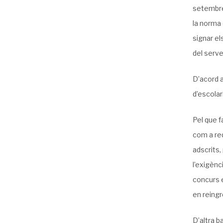
setembre 
la norma 
signar el
del serve
D’acord a
d’escolar
Pel que f
com a req
adscrits,
l’exigènc
concurs e
en reingr
D’altra b