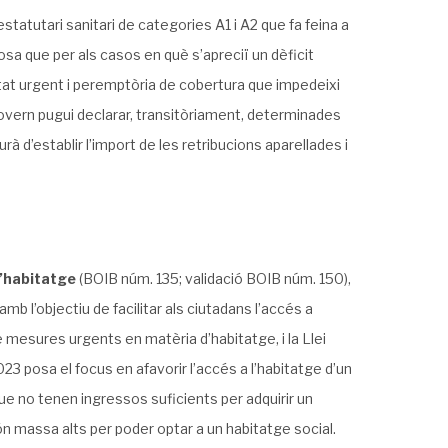
statutari sanitari de categories A1 i A2 que fa feina a
sa que per als casos en què s’apreciï un dèficit
itat urgent i peremptòria de cobertura que impedeixi
 Govern pugui declarar, transitòriament, determinades
rà d’establir l’import de les retribucions aparellades i
d’habitatge
(BOIB núm. 135; validació BOIB núm. 150),
 l’objectiu de facilitar als ciutadans l’accés a
de mesures urgents en matèria d’habitatge, i la Llei
2023 posa el focus en afavorir l’accés a l’habitatge d’un
ue no tenen ingressos suficients per adquirir un
ón massa alts per poder optar a un habitatge social.