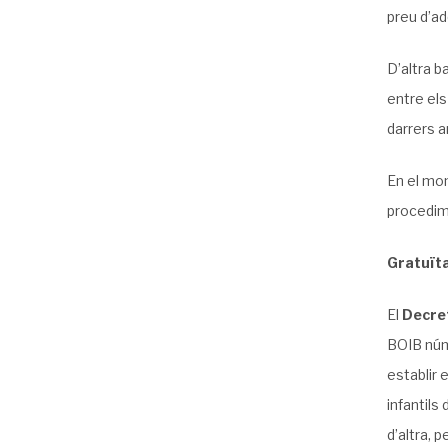
preu d’ad
D’altra b
entre els
darrers a
En el mom
procedim
Gratuïta
El
Decret
BOIB núm.
establir 
infantils
d’altra, 