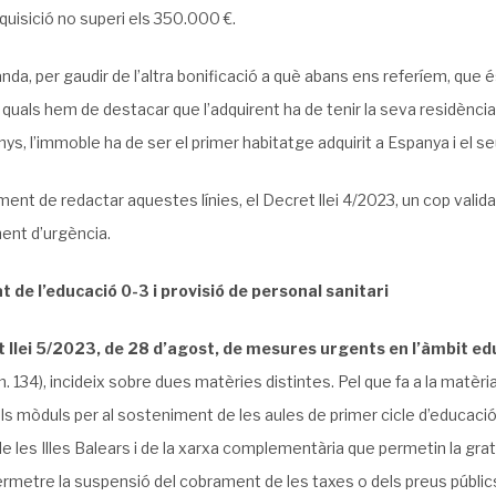
quisició no superi els 350.000 €.
anda, per gaudir de l’altra bonificació a què abans ens referíem, que 
 quals hem de destacar que l’adquirent ha de tenir la seva residència 
nys, l’immoble ha de ser el primer habitatge adquirit a Espanya i el se
ent de redactar aquestes línies, el Decret llei 4/2023, un cop validat
ent d’urgència.
t de l’educació 0-3 i provisió de personal sanitari
 llei 5/2023, de 28 d’agost, de mesures urgents en l’àmbit educ
 134), incideix sobre dues matèries distintes. Pel que fa a la matèri
els mòduls per al sosteniment de les aules de primer cicle d’educació 
 de les Illes Balears i de la xarxa complementària que permetin la grat
permetre la suspensió del cobrament de les taxes o dels preus públics 