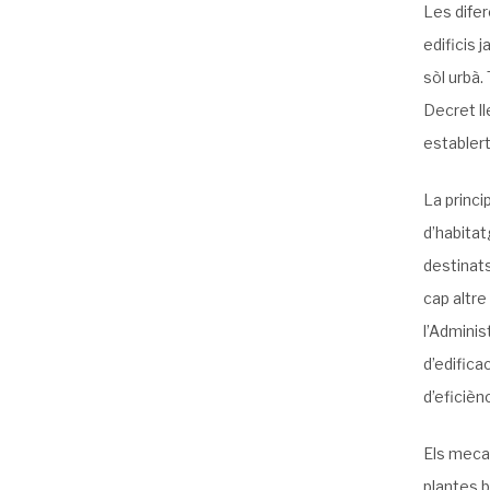
Les difer
edificis 
sòl urbà.
Decret ll
establert
La princi
d’habitat
destinats
cap altre
l’Adminis
d’edifica
d’eficièn
Els mecan
plantes b