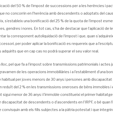
icació del 50 % de l’impost de successions per a les herències i pa
ue no concorrin en l’herència amb descendents o adoptats del caus
ix, s’estableix una bonificació del 25 % de la quota de l’impost esm
es, gendres i nores. En tot cas, s’ha de destacar que l’aplicació de
tar la corresponent autoliquidació de l’impost i que, quan s’adquireix
cessori, per poder aplicar la bonificació es requereix que a l’escrip
adquirits que en cap cas no podrà superar el seu valor real.
lloc, pel que fa a l’impost sobre transmissions patrimonials i actes 
gravamen de les operacions immobiliàries i a l’establiment d’una boni
 habitual per joves menors de 30 anys i persones amb discapacitat igu
 reduït del 2 % en les transmissions oneroses de béns immobles i en
nt sigui menor de 36 anys i l’immoble constitueixi el primer habitatge 
 discapacitat de descendents o d’ascendents en l’IRPF, o bé quan l’i
 convisquin amb els fills subjectes a la pàtria potestat i que integ