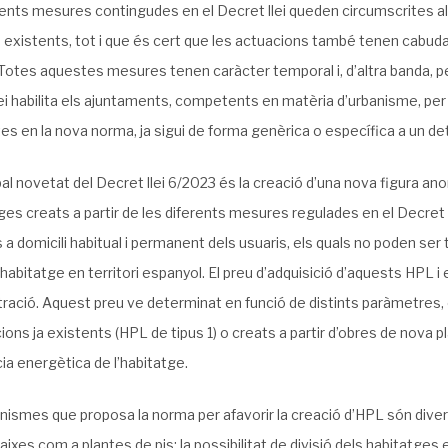
ents mesures contingudes en el Decret llei queden circumscrites al s
ja existents, tot i que és cert que les actuacions també tenen cabud
 Totes aquestes mesures tenen caràcter temporal i, d’altra banda, pe
ei habilita els ajuntaments, competents en matèria d’urbanisme, per 
es en la nova norma, ja sigui de forma genèrica o específica a un d
pal novetat del Decret llei 6/2023 és la creació d’una nova figura 
ges creats a partir de les diferents mesures regulades en el Decret
 a domicili habitual i permanent dels usuaris, els quals no poden ser ti
 habitatge en territori espanyol. El preu d’adquisició d’aquests HPL i e
tració. Aquest preu ve determinat en funció de distints paràmetres, 
cions ja existents (HPL de tipus 1) o creats a partir d’obres de nova pla
cia energètica de l’habitatge.
ismes que proposa la norma per afavorir la creació d’HPL són diversos
aixes com a plantes de pis; la possibilitat de divisió dels habitatge