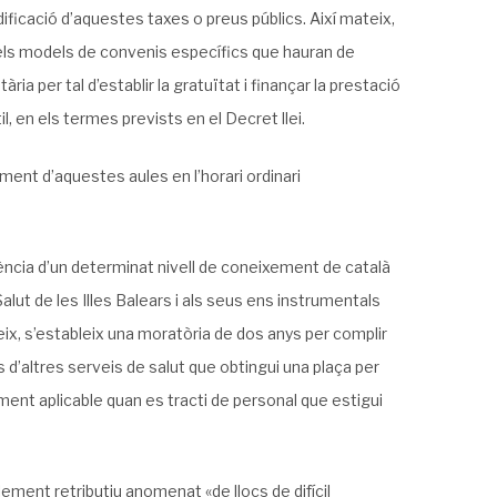
ficació d’aquestes taxes o preus públics. Així mateix,
r els models de convenis específics que hauran de
ria per tal d’establir la gratuïtat i finançar la prestació
l, en els termes prevists en el Decret llei.
ent d’aquestes aules en l’horari ordinari
xigència d’un determinat nivell de coneixement de català
Salut de les Illes Balears i als seus ens instrumentals
eix, s’estableix una moratòria de dos anys per complir
is d’altres serveis de salut que obtingui una plaça per
ment aplicable quan es tracti de personal que estigui
lement retributiu anomenat «de llocs de difícil