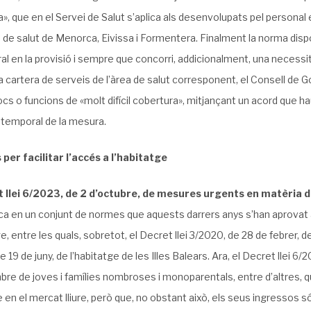
», que en el Servei de Salut s’aplica als desenvolupats pel personal e
 de salut de Menorca, Eivissa i Formentera. Finalment la norma dispo
al en la provisió i sempre que concorri, addicionalment, una necess
la cartera de serveis de l’àrea de salut corresponent, el Consell de
locs o funcions de «molt difícil cobertura», mitjançant un acord que hau
 temporal de la mesura.
per facilitar l’accés a l’habitatge
 llei 6/2023, de 2 d’octubre, de mesures urgents en matèria 
 en un conjunt de normes que aquests darrers anys s’han aprovat amb
ge, entre les quals, sobretot, el Decret llei 3/2020, de 28 de febrer, 
e 19 de juny, de l’habitatge de les Illes Balears. Ara, el Decret llei 6/
re de joves i famílies nombroses i monoparentals, entre d’altres, q
 en el mercat lliure, però que, no obstant això, els seus ingressos s