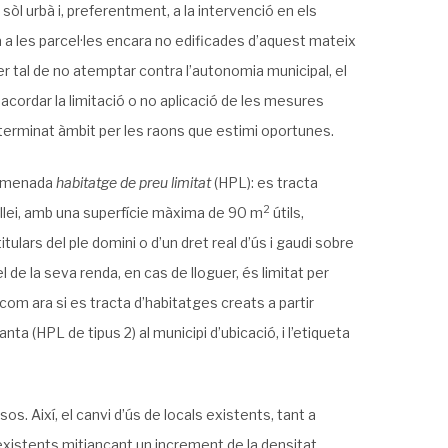
òl urbà i, preferentment, a la intervenció en els
a a les parcel·les encara no edificades d’aquest mateix
r tal de no atemptar contra l’autonomia municipal, el
acordar la limitació o no aplicació de les mesures
eterminat àmbit per les raons que estimi oportunes.
anomenada
habitatge de preu limitat
(HPL): es tracta
2
 llei, amb una superfície màxima de 90 m
útils,
tulars del ple domini o d’un dret real d’ús i gaudi sobre
l de la seva renda, en cas de lloguer, és limitat per
com ara si es tracta d’habitatges creats a partir
nta (HPL de tipus 2) al municipi d’ubicació, i l’etiqueta
. Així, el canvi d’ús de locals existents, tant a
s existents mitjançant un increment de la densitat