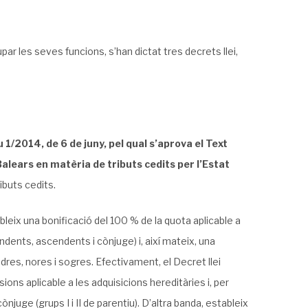
r les seves funcions, s’han dictat tres decrets llei,
u 1/2014, de 6 de juny, pel qual s’aprova el Text
Balears en matèria de tributs cedits per l’Estat
ibuts cedits.
bleix una bonificació del 100 % de la quota aplicable a
dents, ascendents i cònjuge) i, així mateix, una
res, nores i sogres. Efectivament, el Decret llei
ons aplicable a les adquisicions hereditàries i, per
juge (grups I i II de parentiu). D’altra banda, estableix