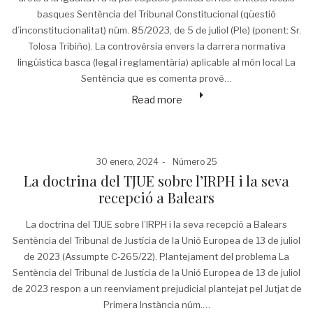
basques Sentència del Tribunal Constitucional (qüestió
d’inconstitucionalitat) núm. 85/2023, de 5 de juliol (Ple) (ponent: Sr.
Tolosa Tribiño). La controvèrsia envers la darrera normativa
lingüística basca (legal i reglamentària) aplicable al món local La
Sentència que es comenta prové…
Read more
Posted
Posted
30 enero, 2024
Número 25
on
in
La doctrina del TJUE sobre l’IRPH i la seva
recepció a Balears
La doctrina del TJUE sobre l’IRPH i la seva recepció a Balears
Sentència del Tribunal de Justícia de la Unió Europea de 13 de juliol
de 2023 (Assumpte C‑265/22). Plantejament del problema La
Sentència del Tribunal de Justícia de la Unió Europea de 13 de juliol
de 2023 respon a un reenviament prejudicial plantejat pel Jutjat de
Primera Instància núm.…