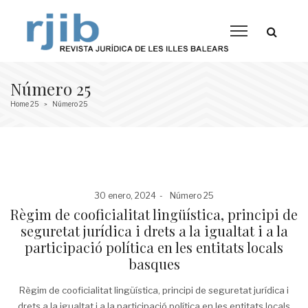
Número 25
Home 25
Número 25
>
Posted
Posted
30 enero, 2024
Número 25
on
in
Règim de cooficialitat lingüística, principi de
seguretat jurídica i drets a la igualtat i a la
participació política en les entitats locals
basques
Règim de cooficialitat lingüística, principi de seguretat jurídica i
drets a la igualtat i a la participació política en les entitats locals