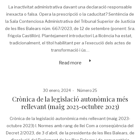
La inactivitat administrativa davant una declaració responsable
inexacta o falsa. Opera la prescripció o la caducitat? Sentència de
la Sala Contenciosa Administrativa del Tribunal Superior de Justícia
de les Illes Balears núm. 667/2023, de 12 de setembre (ponent: Sra.
Frigola Castillón). Plantejament introductori La llicència ha estat,
tradicionalment, el títol habilitant per a l’execució dels actes de
transformació i ús…
Read more
Posted
Posted
30 enero, 2024
Número 25
on
in
Crònica de la legislació autonòmica més
rellevant (maig 2023-octubre 2023)
Crònica de la legislació autonòmica més rellevant (maig 2023-
octubre 2023) I. Normes amb rang de llei Com a conseqüència del
Decret 2/2023, de 3 d’abril, de la presidenta de les Illes Balears, de