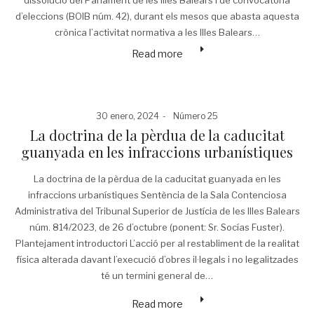
dissolució del Parlament de les Illes Balears i de convocatòria
d’eleccions (BOIB núm. 42), durant els mesos que abasta aquesta
crònica l’activitat normativa a les Illes Balears…
Read more
Posted
Posted
30 enero, 2024
Número 25
on
in
La doctrina de la pèrdua de la caducitat
guanyada en les infraccions urbanístiques
La doctrina de la pèrdua de la caducitat guanyada en les
infraccions urbanístiques Sentència de la Sala Contenciosa
Administrativa del Tribunal Superior de Justícia de les Illes Balears
núm. 814/2023, de 26 d’octubre (ponent: Sr. Socías Fuster).
Plantejament introductori L’acció per al restabliment de la realitat
física alterada davant l’execució d’obres il·legals i no legalitzades
té un termini general de…
Read more