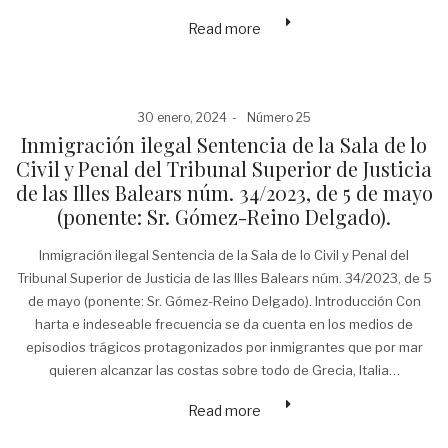
Read more
Posted
Posted
30 enero, 2024
Número 25
on
in
Inmigración ilegal Sentencia de la Sala de lo
Civil y Penal del Tribunal Superior de Justicia
de las Illes Balears núm. 34/2023, de 5 de mayo
(ponente: Sr. Gómez-Reino Delgado).
Inmigración ilegal Sentencia de la Sala de lo Civil y Penal del
Tribunal Superior de Justicia de las Illes Balears núm. 34/2023, de 5
de mayo (ponente: Sr. Gómez-Reino Delgado). Introducción Con
harta e indeseable frecuencia se da cuenta en los medios de
episodios trágicos protagonizados por inmigrantes que por mar
quieren alcanzar las costas sobre todo de Grecia, Italia…
Read more