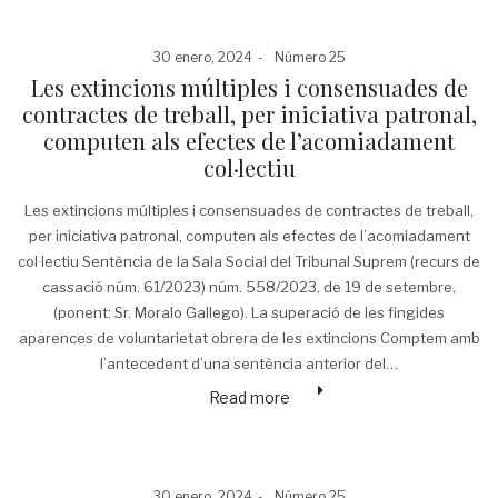
Posted
Posted
30 enero, 2024
Número 25
on
in
Les extincions múltiples i consensuades de
contractes de treball, per iniciativa patronal,
computen als efectes de l’acomiadament
col·lectiu
Les extincions múltiples i consensuades de contractes de treball,
per iniciativa patronal, computen als efectes de l’acomiadament
col·lectiu Sentència de la Sala Social del Tribunal Suprem (recurs de
cassació núm. 61/2023) núm. 558/2023, de 19 de setembre,
(ponent: Sr. Moralo Gallego). La superació de les fingides
aparences de voluntarietat obrera de les extincions Comptem amb
l’antecedent d’una sentència anterior del…
Read more
Posted
Posted
30 enero, 2024
Número 25