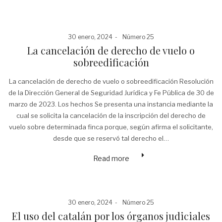
Posted
Posted
30 enero, 2024
Número 25
on
in
La cancelación de derecho de vuelo o
sobreedificación
La cancelación de derecho de vuelo o sobreedificación Resolución
de la Dirección General de Seguridad Jurídica y Fe Pública de 30 de
marzo de 2023. Los hechos Se presenta una instancia mediante la
cual se solicita la cancelación de la inscripción del derecho de
vuelo sobre determinada finca porque, según afirma el solicitante,
desde que se reservó tal derecho el…
Read more
Posted
Posted
30 enero, 2024
Número 25
on
in
El uso del catalán por los órganos judiciales