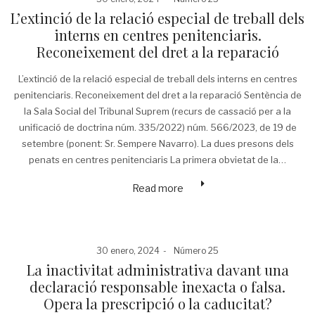
on
in
L’extinció de la relació especial de treball dels
interns en centres penitenciaris.
Reconeixement del dret a la reparació
L’extinció de la relació especial de treball dels interns en centres
penitenciaris. Reconeixement del dret a la reparació Sentència de
la Sala Social del Tribunal Suprem (recurs de cassació per a la
unificació de doctrina núm. 335/2022) núm. 566/2023, de 19 de
setembre (ponent: Sr. Sempere Navarro). La dues presons dels
penats en centres penitenciaris La primera obvietat de la…
Read more
Posted
Posted
30 enero, 2024
Número 25
on
in
La inactivitat administrativa davant una
declaració responsable inexacta o falsa.
Opera la prescripció o la caducitat?