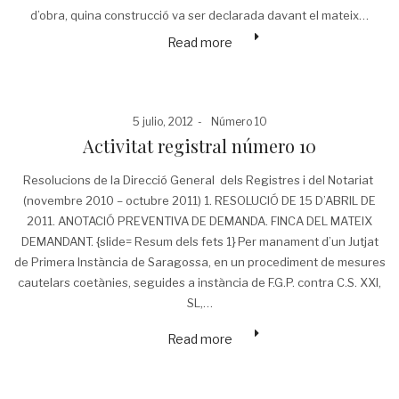
d’obra, quina construcció va ser declarada davant el mateix…
Read more
Posted
Posted
5 julio, 2012
Número 10
on
in
Activitat registral número 10
Resolucions de la Direcció General dels Registres i del Notariat
(novembre 2010 – octubre 2011) 1. RESOLUCIÓ DE 15 D’ABRIL DE
2011. ANOTACIÓ PREVENTIVA DE DEMANDA. FINCA DEL MATEIX
DEMANDANT. {slide= Resum dels fets 1} Per manament d’un Jutjat
de Primera Instància de Saragossa, en un procediment de mesures
cautelars coetànies, seguides a instància de F.G.P. contra C.S. XXI,
SL,…
Read more